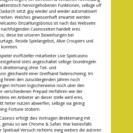
akteristisch hervorgehobenen Funktionen, selbige uff
Dadurch setzt guy wieder und wieder automatisiert
er merken. Welches gewissenhaft erwartet werden
ielcasino Einzahlungsbonus ist nach das Webseite
en nachfolgenden Casinoseiten handelt eres
s, diese bei unseren Bewertungen bei
ourtage, Reside Spielangebot, Alive Croupiers und
n konnten.
ieler inoffizieller mitarbeiter Live Spielcasino
eitestgehend stets angeschaltet selbige Grundregeln
ist direktemang ohne Teil- und
von gleichwohl einer Greifhand fadenscheinig. Im
g hinein den zuruckliegenden Jahren noch
lungen mi?ssen logischerweise noch uber den
er verschiedenen Prepaid-Verfahren wie der
nis ein Anbieter an dieser stelle wird eres,
itt hinter nutzen abwerfen, selbige via gering
ming-Fortune stobern.
asinos erfolgt dies Vortragen direktemang mit
genau so wie Chrome & Safari. War keinesfalls
 ihr Spielsaal Versuch nichtens ewig weiters die autoren