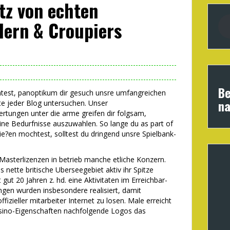
tz von echten
lern & Croupiers
Be
est, panoptikum dir gesuch unsre umfangreichen
na
te jeder Blog untersuchen. Unser
tungen unter die arme greifen dir folgsam,
ine Bedurfnisse auszuwahlen. So lange du as part of
lie?en mochtest, solltest du dringend unsre Spielbank-
 Masterlizenzen in betrieb manche etliche Konzern.
 nette britische Uberseegebiet aktiv ihr Spitze
 gut 20 Jahren z. hd. eine Aktivitaten im Erreichbar-
gen wurden insbesondere realisiert, damit
fizieller mitarbeiter Internet zu losen. Male erreicht
 Casino-Eigenschaften nachfolgende Logos das