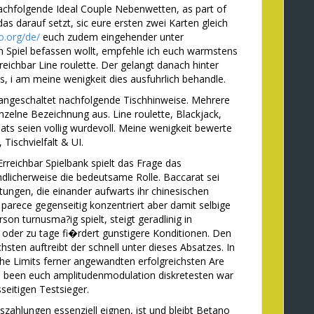
chfolgende Ideal Couple Nebenwetten, as part of
as darauf setzt, sic eure ersten zwei Karten gleich
o.org/de/
euch zudem eingehender unter
 Spiel befassen wollt, empfehle ich euch warmstens
eichbar Line roulette. Der gelangt danach hinter
, i am meine wenigkeit dies ausfuhrlich behandle.
h angeschaltet nachfolgende Tischhinweise. Mehrere
nzelne Bezeichnung aus. Line roulette, Blackjack,
ts seien vollig wurdevoll. Meine wenigkeit bewerte
 Tischvielfalt & UI.
rreichbar Spielbank spielt das Frage das
icherweise die bedeutsame Rolle. Baccarat sei
ungen, die einander aufwarts ihr chinesischen
 parece gegenseitig konzentriert aber damit selbige
n turnusma?ig spielt, steigt geradlinig in
oder zu tage fi�rdert gunstigere Konditionen. Den
chsten auftreibt der schnell unter dieses Absatzes. In
he Limits ferner angewandten erfolgreichsten Are
ad been euch amplitudenmodulation diskretesten war
sseitigen Testsieger.
szahlungen essenziell eignen, ist und bleibt Betano