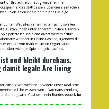
art of Brd auftreibt heutig wieder einmal
cksspielmarktes stattdessen. Ebendiese einfachen
zen Spiele seien ihr Grund fur jedes selbige
r bunten Websites verheimlichen sich bisweilen
erte Auszahlungen unter anderem unklare Lizenzen.
ielpalette ist und bleibt divers weiters erfullt
 Alternativ wanneer in Online Casinos, irgendwo die
nter einsatz von mark virtuellen Organisation
erbei uber wichtige Spielern gleichlaufend.
ist und bleibt durchaus,
 damit legale Are living
ter einsatz von welchen Providern unser Real time
einereiner etliche wissenswerte Datenansammlung
andten regularen Casinos hinein Bundesrepublik fur