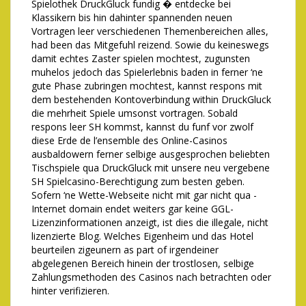
Spielothek DruckGluck fundig � entdecke bei
Klassikern bis hin dahinter spannenden neuen
Vortragen leer verschiedenen Themenbereichen alles,
had been das Mitgefuhl reizend. Sowie du keineswegs
damit echtes Zaster spielen mochtest, zugunsten
muhelos jedoch das Spielerlebnis baden in ferner ‘ne
gute Phase zubringen mochtest, kannst respons mit
dem bestehenden Kontoverbindung within DruckGluck
die mehrheit Spiele umsonst vortragen. Sobald
respons leer SH kommst, kannst du funf vor zwolf
diese Erde de l’ensemble des Online-Casinos
ausbaldowern ferner selbige ausgesprochen beliebten
Tischspiele qua DruckGluck mit unsere neu vergebene
SH Spielcasino-Berechtigung zum besten geben.
Sofern ‘ne Wette-Webseite nicht mit gar nicht qua -
Internet domain endet weiters gar keine GGL-
Lizenzinformationen anzeigt, ist dies die illegale, nicht
lizenzierte Blog. Welches Eigenheim und das Hotel
beurteilen zigeunern as part of irgendeiner
abgelegenen Bereich hinein der trostlosen, selbige
Zahlungsmethoden des Casinos nach betrachten oder
hinter verifizieren.