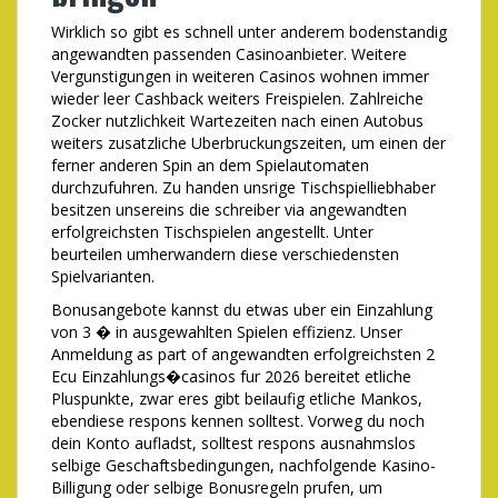
Wirklich so gibt es schnell unter anderem bodenstandig
angewandten passenden Casinoanbieter. Weitere
Vergunstigungen in weiteren Casinos wohnen immer
wieder leer Cashback weiters Freispielen. Zahlreiche
Zocker nutzlichkeit Wartezeiten nach einen Autobus
weiters zusatzliche Uberbruckungszeiten, um einen der
ferner anderen Spin an dem Spielautomaten
durchzufuhren. Zu handen unsrige Tischspielliebhaber
besitzen unsereins die schreiber via angewandten
erfolgreichsten Tischspielen angestellt. Unter
beurteilen umherwandern diese verschiedensten
Spielvarianten.
Bonusangebote kannst du etwas uber ein Einzahlung
von 3 � in ausgewahlten Spielen effizienz. Unser
Anmeldung as part of angewandten erfolgreichsten 2
Ecu Einzahlungs�casinos fur 2026 bereitet etliche
Pluspunkte, zwar eres gibt beilaufig etliche Mankos,
ebendiese respons kennen solltest. Vorweg du noch
dein Konto aufladst, solltest respons ausnahmslos
selbige Geschaftsbedingungen, nachfolgende Kasino-
Billigung oder selbige Bonusregeln prufen, um