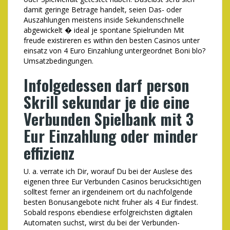
damit geringe Betrage handelt, seien Das- oder
Auszahlungen meistens inside Sekundenschnelle
abgewickelt � ideal je spontane Spielrunden Mit
freude existireren es within den besten Casinos unter
einsatz von 4 Euro Einzahlung untergeordnet Boni blo?
Umsatzbedingungen.
Infolgedessen darf person
Skrill sekundar je die eine
Verbunden Spielbank mit 3
Eur Einzahlung oder minder
effizienz
U. a. verrate ich Dir, worauf Du bei der Auslese des
eigenen three Eur Verbunden Casinos berucksichtigen
solltest ferner an irgendeinem ort du nachfolgende
besten Bonusangebote nicht fruher als 4 Eur findest.
Sobald respons ebendiese erfolgreichsten digitalen
Automaten suchst, wirst du bei der Verbunden-