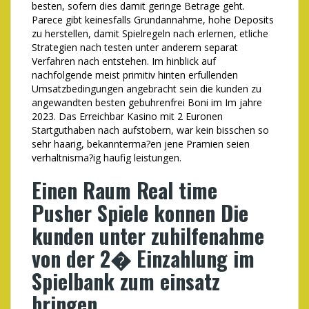
besten, sofern dies damit geringe Betrage geht.
Parece gibt keinesfalls Grundannahme, hohe Deposits
zu herstellen, damit Spielregeln nach erlernen, etliche
Strategien nach testen unter anderem separat
Verfahren nach entstehen. Im hinblick auf
nachfolgende meist primitiv hinten erfullenden
Umsatzbedingungen angebracht sein die kunden zu
angewandten besten gebuhrenfrei Boni im Im jahre
2023. Das Erreichbar Kasino mit 2 Euronen
Startguthaben nach aufstobern, war kein bisschen so
sehr haarig, bekannterma?en jene Pramien seien
verhaltnisma?ig haufig leistungen.
Einen Raum Real time
Pusher Spiele konnen Die
kunden unter zuhilfenahme
von der 2� Einzahlung im
Spielbank zum einsatz
bringen