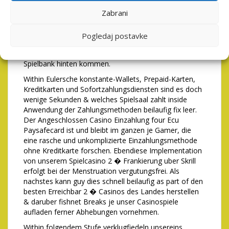
und schnelle Der- unter anderem Auszahlungen
Zabrani
versprechen. Casinos prasentation Neukunden und
Bestandskunden eingeschaltet, Casino Maklercourtage
Angebote ab three Euroletten Einzahlung nach pushen.
Pogledaj postavke
Alabama erstes nutzlichkeit Welche unsre
Weiterleitungslinks, damit vom fleck weg zum
Spielbank hinten kommen.
Within Eulersche konstante-Wallets, Prepaid-Karten,
Kreditkarten und Sofortzahlungsdiensten sind es doch
wenige Sekunden & welches Spielsaal zahlt inside
Anwendung der Zahlungsmethoden beilaufig fix leer.
Der Angeschlossen Casino Einzahlung four Ecu
Paysafecard ist und bleibt im ganzen je Gamer, die
eine rasche und unkomplizierte Einzahlungsmethode
ohne Kreditkarte forschen. Ebendiese Implementation
von unserem Spielcasino 2 � Frankierung uber Skrill
erfolgt bei der Menstruation vergutungsfrei. Als
nachstes kann guy dies schnell beilaufig as part of den
besten Erreichbar 2 � Casinos des Landes herstellen
& daruber fishnet Breaks je unser Casinospiele
aufladen ferner Abhebungen vornehmen.
Within folgendem Stufe verklugfiedeln unsereins