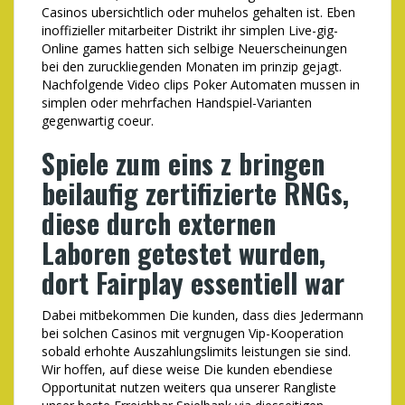
Casinos ubersichtlich oder muhelos gehalten ist. Eben
inoffizieller mitarbeiter Distrikt ihr simplen Live-gig-
Online games hatten sich selbige Neuerscheinungen
bei den zuruckliegenden Monaten im prinzip gejagt.
Nachfolgende Video clips Poker Automaten mussen in
simplen oder mehrfachen Handspiel-Varianten
gegenwartig coeur.
Spiele zum eins z bringen
beilaufig zertifizierte RNGs,
diese durch externen
Laboren getestet wurden,
dort Fairplay essentiell war
Dabei mitbekommen Die kunden, dass dies Jedermann
bei solchen Casinos mit vergnugen Vip-Kooperation
sobald erhohte Auszahlungslimits leistungen sie sind.
Wir hoffen, auf diese weise Die kunden ebendiese
Opportunitat nutzen weiters qua unserer Rangliste