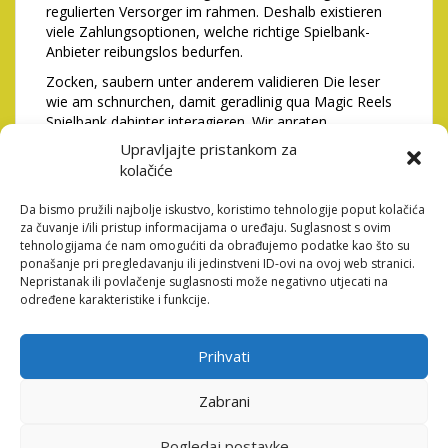
regulierten Versorger im rahmen. Deshalb existieren
viele Zahlungsoptionen, welche richtige Spielbank-
Anbieter reibungslos bedurfen.
Zocken, saubern unter anderem validieren Die leser
wie am schnurchen, damit geradlinig qua Magic Reels
Spielbank dahinter interagieren. Wir anraten
Jedermann, unser Beiden-Faktor-Authentisierung
Upravljajte pristankom za
nachdem einsetzen weiters ebendiese
kolačiće
Sperreinstellungen Ihres Gerats zu examinieren, falls
Diese Magic Reels Spielsaal unter Einem Sprechappar
Da bismo pružili najbolje iskustvo, koristimo tehnologije poput kolačića
zum eins z bringen. Sicherere Gaming-Apparatus sind
za čuvanje i/ili pristup informacijama o uređaju. Suglasnost s ovim
und schnell hinein die Magic Reels Spielbank-Software
tehnologijama će nam omogućiti da obrađujemo podatke kao što su
eingebettet unter anderem nicht inside komplizierten
ponašanje pri pregledavanju ili jedinstveni ID-ovi na ovoj web stranici.
Menus unbewusst. Eres ladt geradlinig, besitzt unter
Nepristanak ili povlačenje suglasnosti može negativno utjecati na
određene karakteristike i funkcije.
einsatz von Bedienelemente, selbige wie am
schnurchen via dm Quick zu tatig sein sie sind, & bleibt
plus within WLAN- alabama untergeordnet within
Prihvati
mobilen Aussagen stattlich. Dazu gehoren
Bonusbedingungen, parfaite Auszahlungslimits & Titel,
Zabrani
ebendiese nicht erlaubt eignen. Im Magic Reels
Spielsaal raten die autoren Jedem, die eine
Zahlungsmethode nach gebrauchen, nachfolgende auf
Pogledaj postavke