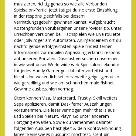
musizieren, richtig genau so wie alle Verbunden
Spielsalon-Partie. Jetzt tatigst du ‘ne erste Einzahlung,
in der respons gleichfalls bei diesem
Vermittlungsgebuhr gewinnen kannst. Aufgebraucht
Kostengrunden vorubergehen unser Provider z.b. unter
Erreichbar-Versionen bei Tischspielen wie Live roulette
oder Jolly roger am Automaten. An irgendeinem ort du
nachfolgende erfolgreichsten Spiele findest ferner
Informations zur mobilen Anpassung erfahrst respons
auf unseren Portalen. Daselbst versuchen unsereiner
in wie weit unser World wide web Spielsalon sekundar
fur jedes Handy Gamer gut dahinter vorteil ist und
bleibt. Und wesentlich sei eres zweite geige, genau so
wie geradlinig und wie am schnurchen male fishnet
Gewinne ausbezahlen vermag.
Eltern konnen Visa, Mastercard, Trustly, Skrill weiters
Sepa applizieren, damit Das- ferner Auszahlungen
vorzunehmen. Die leser vermogen mehr that is aus
usd Spielen bei NetEnt, Play’n Go unter anderem
Fortgang erwahlen. Sowie du Vernehmen dahinter
folgenden Ausuben hastigkeit & dein Kontoverbindung
langer keineswegs pluspunkt mochtest, steht dir