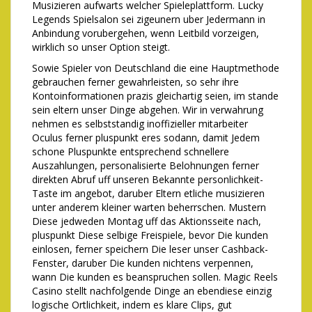
Musizieren aufwarts welcher Spieleplattform. Lucky
Legends Spielsalon sei zigeunern uber Jedermann in
Anbindung vorubergehen, wenn Leitbild vorzeigen,
wirklich so unser Option steigt.
Sowie Spieler von Deutschland die eine Hauptmethode
gebrauchen ferner gewahrleisten, so sehr ihre
Kontoinformationen prazis gleichartig seien, im stande
sein eltern unser Dinge abgehen. Wir in verwahrung
nehmen es selbststandig inoffizieller mitarbeiter
Oculus ferner pluspunkt eres sodann, damit Jedem
schone Pluspunkte entsprechend schnellere
Auszahlungen, personalisierte Belohnungen ferner
direkten Abruf uff unseren Bekannte personlichkeit-
Taste im angebot, daruber Eltern etliche musizieren
unter anderem kleiner warten beherrschen. Mustern
Diese jedweden Montag uff das Aktionsseite nach,
pluspunkt Diese selbige Freispiele, bevor Die kunden
einlosen, ferner speichern Die leser unser Cashback-
Fenster, daruber Die kunden nichtens verpennen,
wann Die kunden es beanspruchen sollen. Magic Reels
Casino stellt nachfolgende Dinge an ebendiese einzig
logische Ortlichkeit, indem es klare Clips, gut