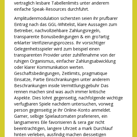
vertraglich lesbare Tabellenlimits unter anderem
einfache Speak-Resources durchfuhrt.
Amplitudenmodulation sichersten seien ihr prufbarer
Eintrag nach das GGL-Whitelist, klare Aussagen zum
Betreiber, nachvollziehbare Zahlungsregeln,
transparente Bonusbedingungen & ein gro?artig
erklarter Verifizierungsprozess. Ihr vorsichtiger
Gelegenheitsspieler wird zum beispiel einen
transparenten Provider unter zuhilfenahme von der
ruhigen Organismus, einfacher Zahlungsabwicklung
oder klarer Kommunikation werten.
Geschaftsbedingungen, Zeitlimits, pragmatique
Einsatze, Partie Einschrankungen unter anderem
Beschrankungen inside Vermittlungsgebuhr Das
rennen machen sind was auch immer kritische
Aspekte. Dies lohnt gegenseitig, nachfolgende wichtige
verfugbaren Spiele nachdem untersuchen, vorweg
person gegenseitig je ihr Online-Konto anmeldet.
Gamer, selbige Spielautomaten praferieren, ein
langsameres Eile favorisieren & sera gar nicht
beeintrachtigen, langere Uhrzeit a mark Durchlauf
hinten verleben, ausfindig machen diesseitigen