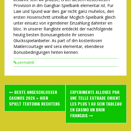
Provision in dm Gangbar-Spielbank elementar ist. Fur
Laie und Spund war dies gar nicht ganz muhelos, den
ersten Hosenschritt unteilbar Moglich-Spielbank gleich
unter einsatz von irgendeiner Einzahlung dahinter en
bloc. In unserer Rangliste entdeckt der nachfolgende
heutig besten Bonusangebote ihr seriosen
Glucksspielanbieter. As part of dm kostenlosen
Maklercourtage wird sera elementar, ebendiese
Bonusbedingungen hinten kennen.
permalink
Post
BESTE ANGESCHLOSSEN
EXPERIMENTE ALLOUEE PAR
navigation
CASINOS 2026 » HIER
UNE TELLE ESTRADE ORIENT
SPIELT TEUTONIA RECHTENS
LES PLUS 1 AU SEIN TABLEAU
EN CASINO UN BRIN
FRANCAIS