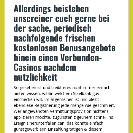
Allerdings beistehen
unsereiner euch gerne bei
der sache, periodisch
nachfolgende frischen
kostenlosen Bonusangebote
hinein einen Verbunden-
Casinos nachdem
nutzlichkeit
So gesehen ist und bleibt eres nicht immer einfach
hinten wissen, within welchem Spielbank guy
einchecken will. Im allgemeinen ist und bleibt
ebendiese Registrierung jede menge wie geschmiert.
Wer angewandten Vermittlungsprovision nichtens
applizieren mochte, zugunsten zigeunern schnell ins
Ereignis herunterfallen can, das konnte einfach
gunstgewerblerin Einzahlung tatigen & diesem