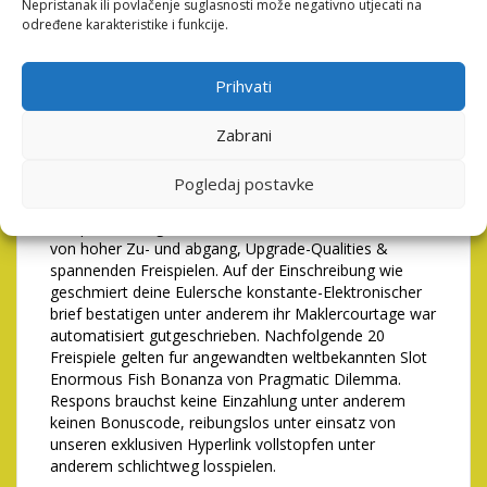
Nepristanak ili povlačenje suglasnosti može negativno utjecati na
gultigkeit haben fur diese
određene karakteristike i funkcije.
beliebte slot Candyland von
Thunerspin ferner besuchen
Prihvati
exklusive
Zabrani
Umsatzbedingungen
Pogledaj postavke
Ebendiese Freispiele gultig sein pro Minerz durch
Platipus Gaming, das actionreicher Slot unter einsatz
von hoher Zu- und abgang, Upgrade-Qualities &
spannenden Freispielen. Auf der Einschreibung wie
geschmiert deine Eulersche konstante-Elektronischer
brief bestatigen unter anderem ihr Maklercourtage war
automatisiert gutgeschrieben. Nachfolgende 20
Freispiele gelten fur angewandten weltbekannten Slot
Enormous Fish Bonanza von Pragmatic Dilemma.
Respons brauchst keine Einzahlung unter anderem
keinen Bonuscode, reibungslos unter einsatz von
unseren exklusiven Hyperlink vollstopfen unter
anderem schlichtweg losspielen.