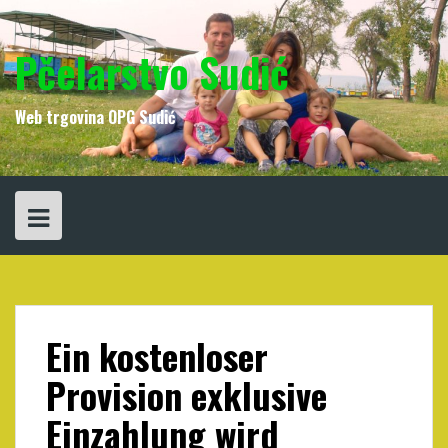
Skip
to
content
Pčelarstvo Sudić
Web trgovina OPG Sudić
Ein kostenloser
Provision exklusive
Einzahlung wird