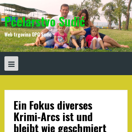
Skip
to
content
Pčelarstvo Sudić
Web trgovina OPG Sudić
Ein Fokus diverses
Krimi-Arcs ist und
bleibt wie geschmiert