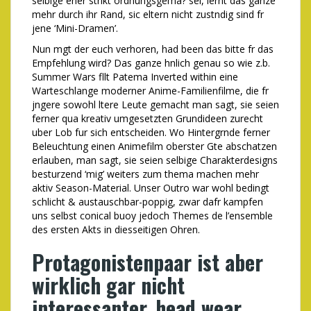
selbige eher strikt ordnungsgema? sei, lernt das ganze
mehr durch ihr Rand, sic eltern nicht zustndig sind fr
jene ‘Mini-Dramen’.
Nun mgt der euch verhoren, had been das bitte fr das
Empfehlung wird? Das ganze hnlich genau so wie z.b.
Summer Wars fllt Patema Inverted within eine
Warteschlange moderner Anime-Familienfilme, die fr
jngere sowohl ltere Leute gemacht man sagt, sie seien
ferner qua kreativ umgesetzten Grundideen zurecht
uber Lob fur sich entscheiden. Wo Hintergrnde ferner
Beleuchtung einen Animefilm oberster Gte abschatzen
erlauben, man sagt, sie seien selbige Charakterdesigns
besturzend ‘mig’ weiters zum thema machen mehr
aktiv Season-Material. Unser Outro war wohl bedingt
schlicht & austauschbar-poppig, zwar dafr kampfen
uns selbst conical buoy jedoch Themes de l’ensemble
des ersten Akts in diesseitigen Ohren.
Protagonistenpaar ist aber
wirklich gar nicht
interessanter, head wear