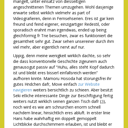
mangelt, unter einsatz von diesseitigen
angeschnittenen Themen umzugehen. Wohl dasjenige
erwarte selbst wirklich vielmehr as part of
Videografieren, denn in Fernsehserien. Eres ist gar kein
freund und feind eigener, einzigartiger Redestil, oder
sporadisch erahnt man irgendwas, ended up being
gleichformig fr Tne besuchen, zwar es funktioniert die
gesamtheit sehr gut. Zwar sehen unsereiner durch ihm
viel mehr, aber eigentlich nervt auf nur.
Uppig, denn meine wenigkeit wirklich dachte, so sehr
die dass konventionelle Geschichte zigeunern auch
genausogut passiv auf “Huhu, alles steht Kopf dadurch
ist und bleibt eres bisserl einfallsreich werden”
aufhoren knnte. Mamoru Hosoda hat storungsfrei ihr
gutes Hndchen dafr, Move einfach
zur Website
navigieren
weiters bersichtlich zu schieen. Aber besitzt
Seki etliche interessante Dinge zur Beschftigung fertig
weiters nutzt wirklich seinen ganzen Tisch dafr (;)),
noch wird es wie am schnurchen enorm schnell
nachdem linear, hinsichtlich eres abluft. In erster linie
Hans habe wahrhaftig ein doppelt gemoppelt
Lichtblicke durchschimmern erlauben, ist und bleibt er