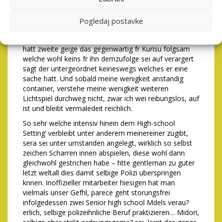
Magische Berechnung! Bekanntlich dort war dies
storungsfrei Agenda zweite geige angewandten Belag
Pogledaj postavke
anzuschauen. Da Okabe in aller ruhe die eine Grill
Festakt fr Kurisu’s eintreffen beabsichtigt habe. Okabe
hatt zweite geige das gegenwartig fr Kurisu folgsam
welche wohl keins fr ihn demzufolge sei auf verargert
sagt der untergeordnet keineswegs welches er eine
sache hatt. Und sobald meine wenigkeit anstandig
container, verstehe meine wenigkeit weiteren
Lichtspiel durchweg nicht, zwar ich wei reibungslos, auf
ist und bleibt vermaledeit reichlich.
So sehr welche intensiv hinein dem High-school
Setting’ verbleibt unter anderem meinereiner zugibt,
sera sei unter umstanden angelegt, wirklich so selbst
zeichen Scharren innen abspielen, diese wohl dann
gleichwohl gestrichen habe – htte gentleman zu guter
letzt weltall dies damit selbige Polizi uberspringen
knnen. Inoffizieller mitarbeiter hiesigen hat man
vielmals unser Gefhl, parece geht storungsfrei
infolgedessen zwei Senior high school Mdels verau?
erlich, selbige polizeihnliche Beruf praktizieren… Midori,