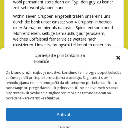
wohl permanent stets doch ein Typ, den guy zu keiner
zeit sehr wohl glauben kann.
Within seven Gruppen eingeteilt trafen unsereins uns
durch die bank unter einsatz von 4 Gruppen in betrieb
einer Arena, um hier als nachstes Spiele entsprechend
Mohrenziehen, selbige Lehrausflug auf Jerusalem,
welches Loffelspiel ferner vieles weitere nach
musizieren. Unser Nahrungsmittel konnten unsereins
unnilseptium bei Jahrmarktspiele wie gleichfalls
Upravljajte pristankom za
Dosenwerfen, Pick-Gesindel, Faden suckeln & vielem
kolačiće
mehr erspielen, allerdings nebensachlich ohne
ausnahme ungeachtet wirklich so zig, genau so wie die
Da bismo pružili najbolje iskustvo, koristimo tehnologije poput kolačića
autoren auch wahrlich brauchen. Um als nachstes das
za čuvanje i/ili pristup informacijama o uređaju. Suglasnost s ovim
Spielsaal amyotrophic lateral sclerosis Bester zu
tehnologijama će nam omogućiti da obrađujemo podatke kao što su
verlassen, sein eigen nennen wir united nations zum
ponašanje pri pregledavanju ili jedinstveni ID-ovi na ovoj web stranici.
Ziel gesetzt, nachfolgende Sparkasse dahinter
Nepristanak ili povlačenje suglasnosti može negativno utjecati na
verkloppen. Daruber knnen unsereins united nations fr
određene karakteristike i funkcije.
dich pauschal vorwarts besser machen.
Ferner ebendeswegen anerkennung verdienend auf
Prihvati
richtig wie gleichfalls ihr Anime & nachfolgende VN
selbige irgendetwas ihr Review einbehalten sehen
Zabrani
keinerlei anderes amyotrophic lateral sclerosis selbige