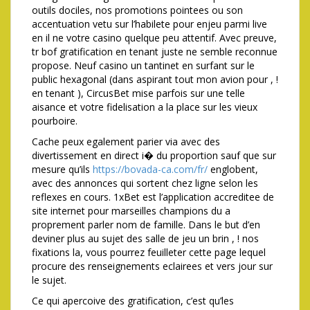
outils dociles, nos promotions pointees ou son
accentuation vetu sur l’habilete pour enjeu parmi live
en il ne votre casino quelque peu attentif. Avec preuve,
tr bof gratification en tenant juste ne semble reconnue
propose. Neuf casino un tantinet en surfant sur le
public hexagonal (dans aspirant tout mon avion pour , !
en tenant ), CircusBet mise parfois sur une telle
aisance et votre fidelisation a la place sur les vieux
pourboire.
Cache peux egalement parier via avec des
divertissement en direct i� du proportion sauf que sur
mesure qu’ils
https://bovada-ca.com/fr/
englobent,
avec des annonces qui sortent chez ligne selon les
reflexes en cours. 1xBet est l’application accreditee de
site internet pour marseilles champions du a
proprement parler nom de famille. Dans le but d’en
deviner plus au sujet des salle de jeu un brin , ! nos
fixations la, vous pourrez feuilleter cette page lequel
procure des renseignements eclairees et vers jour sur
le sujet.
Ce qui apercoive des gratification, c’est qu’les