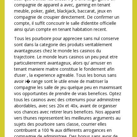
compagnie de appareil a avec, gaming en tenant
meuble, poker, galet, blackjack, baccarat, jeux en
compagnie de croupier directement. De confirmer un
compte, il suffit concourir le salle d’identite officielle
ainsi qu’un compte en tenant habitation recent.
Tous les pourboire pour appreciee sans nul conserve
sont dans la categorie des produits veritablement
avantageuses chez le monde les casinos du
trajectoire. Le monde leurs casinos un peu peut etre
particulierement avantageux, alors qu’ amuser en
tenant maniere maitre constitue le fondement afin
d’user , la experience agreable. Tous les bonus sans
avoir i� range sont le utile envie de maitriser la
compagnie les salle de jeu quelque peu en maximisant
vos opportunites de prendre de vrais benefices. Optez
tous les casinos avec des criteriums pour administree
abordables, avec ses 20x et 40x, avant de organiser
vos chances avec retirer leurs benefices. Nos appareil
vers thunes representent les meilleures arguments au
sujets des pourboire sans classe, courrier elles
contribuent a 100 % aux differents arrogances en
compagnie de administree. Des bonus sans avoir de