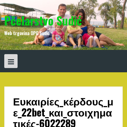
Skip
to
content
Pčelarstvo Sudić
Web trgovina OPG Sudić
Ευκαιρίες_κέρδους_μ
ε_22bet_και_στοιχημα
τικές-6022289