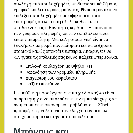
συλλογή από κουλοχέρηδες, με διαφορετικά θέματα,
γραφικά και λειτουργίες μπόνους. Είναι σημαντικό να
επιλέξετε κουλοχέρηδες με υψηλό ποσοστό
επιστροφής στον παίκτη (RTP), καθώς αυτό
υποδεικνύει τις πιθανότητες κέρδους. Η κατανόηση
των γραμμών πληρωμής και των συμβόλων είναι
επίσης απαραίτητη. Μια καλή στρατηγική είναι να
ξεκινήσετε με μικρά πονταρίσματα και να αυξήσετε
σταδιακά καθώς αποκτάτε εμπειρία. Αποφύγετε να
κυνηγάτε τις απώλειές σας και να παίζετε υπερβολικά.
Επιλογή κουλοχέρη με υψηλό RTP.
Κατανόηση των γραμμών πληρωμής.
Διαχείριση του κεφαλαίου.
Παίξτε υπεύθυνα.
Η υπεύθυνη προσέγγιση στα παιχνίδια καζίνο είναι
απαραίτητη για να απολαύσετε την εμπειρία χωρίς να
αντιμετωπίσετε οικονομικά προβλήματα. Η 22bet
προσφέρει εργαλεία για τον έλεγχο των ποσών
στοιχηματισμού και την αυτο-αποκλεισμό.
Μπόνους και