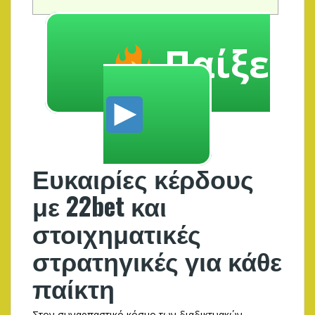
Παίξε
Ευκαιρίες κέρδους
με 22bet και
στοιχηματικές
στρατηγικές για κάθε
παίκτη
Στον συναρπαστικό κόσμο των διαδικτυακών