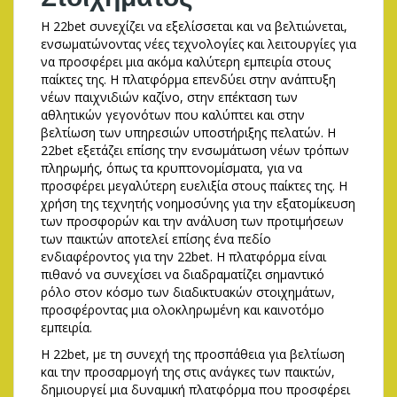
Η 22bet συνεχίζει να εξελίσσεται και να βελτιώνεται,
ενσωματώνοντας νέες τεχνολογίες και λειτουργίες για
να προσφέρει μια ακόμα καλύτερη εμπειρία στους
παίκτες της. Η πλατφόρμα επενδύει στην ανάπτυξη
νέων παιχνιδιών καζίνο, στην επέκταση των
αθλητικών γεγονότων που καλύπτει και στην
βελτίωση των υπηρεσιών υποστήριξης πελατών. Η
22bet εξετάζει επίσης την ενσωμάτωση νέων τρόπων
πληρωμής, όπως τα κρυπτονομίσματα, για να
προσφέρει μεγαλύτερη ευελιξία στους παίκτες της. H
χρήση της τεχνητής νοημοσύνης για την εξατομίκευση
των προσφορών και την ανάλυση των προτιμήσεων
των παικτών αποτελεί επίσης ένα πεδίο
ενδιαφέροντος για την 22bet. Η πλατφόρμα είναι
πιθανό να συνεχίσει να διαδραματίζει σημαντικό
ρόλο στον κόσμο των διαδικτυακών στοιχημάτων,
προσφέροντας μια ολοκληρωμένη και καινοτόμο
εμπειρία.
Η 22bet, με τη συνεχή της προσπάθεια για βελτίωση
και την προσαρμογή της στις ανάγκες των παικτών,
δημιουργεί μια δυναμική πλατφόρμα που προσφέρει