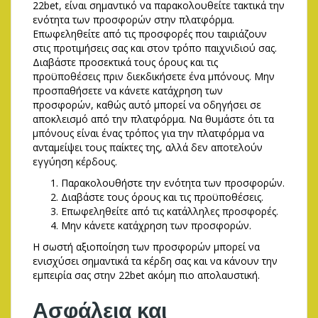
22bet, είναι σημαντικό να παρακολουθείτε τακτικά την
ενότητα των προσφορών στην πλατφόρμα.
Επωφεληθείτε από τις προσφορές που ταιριάζουν
στις προτιμήσεις σας και στον τρόπο παιχνιδιού σας.
Διαβάστε προσεκτικά τους όρους και τις
προϋποθέσεις πριν διεκδικήσετε ένα μπόνους. Μην
προσπαθήσετε να κάνετε κατάχρηση των
προσφορών, καθώς αυτό μπορεί να οδηγήσει σε
αποκλεισμό από την πλατφόρμα. Να θυμάστε ότι τα
μπόνους είναι ένας τρόπος για την πλατφόρμα να
ανταμείψει τους παίκτες της, αλλά δεν αποτελούν
εγγύηση κέρδους.
Παρακολουθήστε την ενότητα των προσφορών.
Διαβάστε τους όρους και τις προϋποθέσεις.
Επωφεληθείτε από τις κατάλληλες προσφορές.
Μην κάνετε κατάχρηση των προσφορών.
Η σωστή αξιοποίηση των προσφορών μπορεί να
ενισχύσει σημαντικά τα κέρδη σας και να κάνουν την
εμπειρία σας στην 22bet ακόμη πιο απολαυστική.
Ασφάλεια και