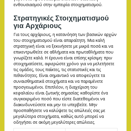
ενθουσιασμού στην εμπειρία στοιχηματισμού.
Στρατηγικές Στοιχηματισμού
για Αρχάριους
Για τους αρχάριους, η κατανόηση των βασικών αρχών
του στοιχηματισμού είναι απαραίτητη. Μια καλή
στρατηγική είναι να ξεκινήσετε με μικρά ποσά και να
επικεντρωθείτε σε αθλήματα και πρωταθλήματα που
γνωρίζετε καλά. Η έρευνα είναι επίσης κρίσιμη: πριν
στοιχηματίσετε, αφιερώστε χρόνο για να μελετήσετε
τις ομάδες, τους παίκτες, τις στατιστικές και τις
πιθανότητες. Είναι σημαντικό να αποφεύγετε τα
συναισθηματικά στοιχήματα και να παραμένετε
προσγειωμένοι. Επιπλέον, η διαχείριση του
κεφαλαίου είναι ζωτικής σημασίας: καθορίστε ένα
συγκεκριμένο ποσό που είστε διατεθειμένοι να
διακινδυνεύσετε και μην το υπερβείτε. Μην
προσπαθήσετε να καλύψετε τις απώλειές σας με
μεγαλύτερα στοιχήματα, καθώς αυτό μπορεί να
οδηγήσει σε ακόμη μεγαλύτερες απώλειες.