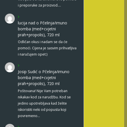
i preporuke za proizvod.…
lucija nad
o
Pčelinja/imuno
bomba (med+cvjetni
prah+propolis), 720 ml
Odličan okus i nadam se da će
pomoći. Cijena je sasvim prihvatljiva
i naručujem opet:)
Josip Sudić
o
Pčelinja/imuno
bomba (med+cvjetni
prah+propolis), 720 ml
Poštovana! Nije Vam potreban
nikakav kod za narudžbu. Kod se
jedino upotrebljava kad želite
iskoristiti neki od popusta koji
povremeno…