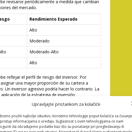
ebe revisarse periódicamente a medida que cambian
iciones del mercado.
iesgo
Rendimiento Esperado
Alto
Moderado
lto
Moderado-Alto
Alto
be reflejar el perfil de riesgo del inversor. Por
 asignar una mayor proporción de su cartera a
 Un inversor agresivo podría hacer lo contrario. La
a aplicación de la estrategia de inversión.
Upravljajte pristankom za kolačiće
ubilación con thorfortune
bismo pružili najbolje iskustvo, koristimo tehnologije poput kolačića za čuvanje
roceso fundamental que requiere una visión a largo
li pristup informacijama o uređaju. Suglasnost s ovim tehnologijama će nam
objetivo principal es asegurar que se tengan
gućiti da obrađujemo podatke kao što su ponašanje pri pregledavanju ili
tener un nivel de vida digno durante la jubilación.
instveni ID-ovi na ovoj web stranici. Nepristanak ili povlačenje suglasnosti može