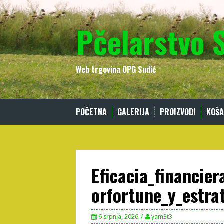
Skip
to
Pčelarstvo 
content
Web trgovina OPG Sudić
POČETNA
GALERIJA
PROIZVODI
KOŠA
Eficacia_financie
orfortune_y_estra
6 srpnja, 2026
yam3t3