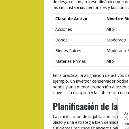
de riesgo es un proceso dinámico que d
las circunstancias personales y las cond
Clase de Activo
Nivel de R
Acciones
Alto
Bonos
Moderado
Bienes Raíces
Moderado-A
Materias Primas
Alto
En la práctica, la asignación de activos de
ejemplo, un inversor conservador podría
bonos y una menor proporción a acciones.
clave es la disciplina y la coherencia en l
Planificación de la J
Da 
La planificación de la jubilación es un p
i/i
plazo y una estrategia bien definida. El 
omo
suficientes recursos financieros para man
jed