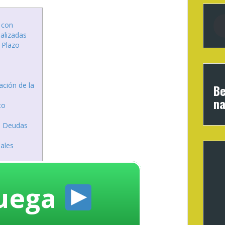
o con
nalizadas
 Plazo
cación de la
Be
na
to
de Deudas
nales
uega