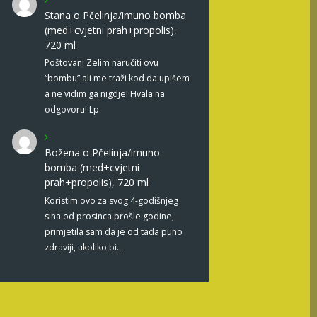
Stana
o
Pčelinja/imuno bomba
(med+cvjetni prah+propolis),
720 ml
Poštovani Zelim naručiti ovu
“bombu” ali me traži kod da upišem
a ne vidim ga nigdje! Hvala na
odgovoru! Lp
Božena
o
Pčelinja/imuno
bomba (med+cvjetni
prah+propolis), 720 ml
Koristim ovo za svog 4-godišnjeg
sina od prosinca prošle godine,
primjetila sam da je od tada puno
zdraviji, ukoliko bi…