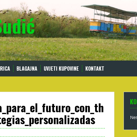
Sudić
RICA
BLAGAJNA
UVJETI KUPOVINE
KONTAKT
KO
ra_para_el_futuro_con_th
tegias_personalizadas
Nem