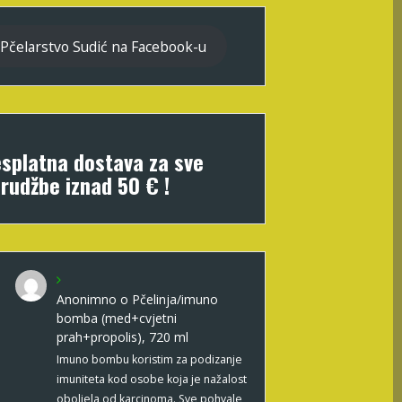
Pčelarstvo Sudić na Facebook-u
splatna dostava za sve
rudžbe iznad 50 € !
Anonimno
o
Pčelinja/imuno
bomba (med+cvjetni
prah+propolis), 720 ml
Imuno bombu koristim za podizanje
imuniteta kod osobe koja je nažalost
oboljela od karcinoma. Sve pohvale