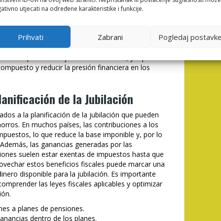
amiento para ayudar a los usuarios a planificar su
ativno utjecati na određene karakteristike i funkcije.
ye la estimación de los gastos futuros, la
necesaria y la selección de las inversiones
Prihvati
Zabrani
Pogledaj postavk
e jubilación. Además, thorfortune puede ayudar a los
a los planes de pensiones y a aprovechar las
ación temprana de la jubilación es crucial, ya que
compuesto y reducir la presión financiera en los
lanificación de la Jubilación
iados a la planificación de la jubilación que pueden
orros. En muchos países, las contribuciones a los
puestos, lo que reduce la base imponible y, por lo
. Además, las ganancias generadas por las
siones suelen estar exentas de impuestos hasta que
provechar estos beneficios fiscales puede marcar una
 dinero disponible para la jubilación. Es importante
omprender las leyes fiscales aplicables y optimizar
ión.
ones a planes de pensiones.
anancias dentro de los planes.