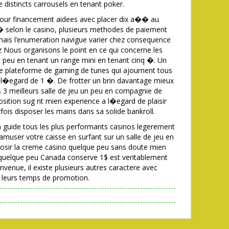
e distincts carrousels en tenant poker.
pour financement aidees avec placer dix a�� au
ix� selon le casino, plusieurs methodes de paiement
 mais l’enumeration navigue varier chez consequence
ez Nous organisons le point en ce qui concerne les
n peu en tenant un range mini en tenant cinq �. Un
ne plateforme de gaming de tunes qui ajournent tous
 l�egard de 1 �. De frotter un brin davantage mieux
s 3 meilleurs salle de jeu un peu en compagnie de
osition sug nt mien experience a l�egard de plaisir
ois disposer les mains dans sa solide bankroll.
n guide tous les plus performants casinos legerement
amuser votre caisse en surfant sur un salle de jeu en
 Chosir la creme casino quelque peu sans doute mien
o quelque peu Canada conserve 1$ est veritablement
envenue, il existe plusieurs autres caractere avec
e leurs temps de promotion.