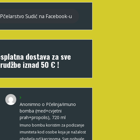
Pčelarstvo Sudić na Facebook-u
splatna dostava za sve
rudžbe iznad 50 € !
Anonimno
o
Pčelinja/imuno
bomba (med+cvjetni
prah+propolis), 720 ml
Imuno bombu koristim za podizanje
imuniteta kod osobe koja je nažalost
oboljela od karcinoma. Sve pohvale