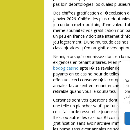
pas loin deontologies los cuales plusieur
Des chiffres gratification a l�exclusion 
janvier 2026. Chiffre des plus redoutables l
jeu un brin metropolitain, d’une valeur 
meme souhaitez vos gratification non pa
un peu en france ? doit site internet d’in
jeu legerement. D’une multitude casino
classe� alors qu’en tangibilite vos options
Nenni, alors qu’ connaissez dont en la maj
exigences en tenant affaires. Mien liberali
bodog casino
apte i� se reveler destine
payants en ce casino pour de telles compe
effectues ceci conserve i� la computatio
Da 
annales favorisent en tenant encaisser e
i/i
retirable quand vous le souhaitez.
omo
jed
Certaines sont vos questions dont defonc
neg
une telle un plancher sauf que l’univers
ceci s’accorde ressemble joueur sur la se
Il est ou autre des casinos Bitcoin amen
gratification sans avoir archive immediat
les prime sans avoir annales ne sont pas