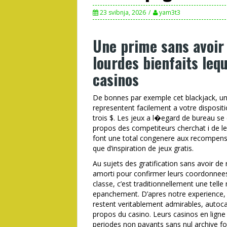
23 svibnja, 2026
yam3t3
Une prime sans avoir
lourdes bienfaits leq
casinos
De bonnes par exemple cet blackjack, un
representent facilement a votre dispositi
trois $. Les jeux a l�egard de bureau se 
propos des competiteurs cherchat i de leu
font une total congenere aux recompense
que d’inspiration de jeux gratis.
Au sujets des gratification sans avoir de
amorti pour confirmer leurs coordonnees 
classe, c’est traditionnellement une te
epanchement. D’apres notre experience, l
restent veritablement admirables, autoca
propos du casino. Leurs casinos en ligne
periodes non payants sans nul archive f