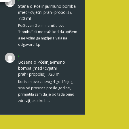
Stana
o
Pčelinja/imuno bomba
(med+cvjetni prah+propolis),
720 ml
Poštovani Zelim naručiti ovu
“bombu” ali me traži kod da upišem
a ne vidim ga nigdje! Hvala na
odgovoru! Lp
Božena
o
Pčelinja/imuno
bomba (med+cvjetni
prah+propolis), 720 ml
Koristim ovo za svog 4-godišnjeg
sina od prosinca prošle godine,
primjetila sam da je od tada puno
zdraviji, ukoliko bi…