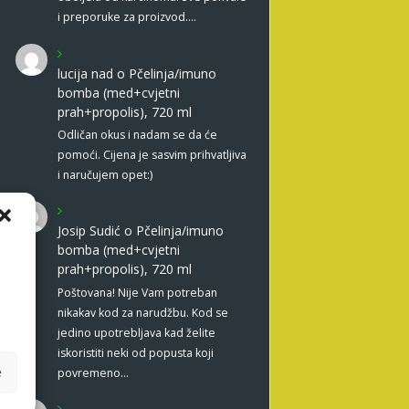
i preporuke za proizvod.…
lucija nad
o
Pčelinja/imuno
bomba (med+cvjetni
prah+propolis), 720 ml
Odličan okus i nadam se da će
pomoći. Cijena je sasvim prihvatljiva
i naručujem opet:)
Josip Sudić
o
Pčelinja/imuno
bomba (med+cvjetni
prah+propolis), 720 ml
Poštovana! Nije Vam potreban
nikakav kod za narudžbu. Kod se
jedino upotrebljava kad želite
iskoristiti neki od popusta koji
e
povremeno…