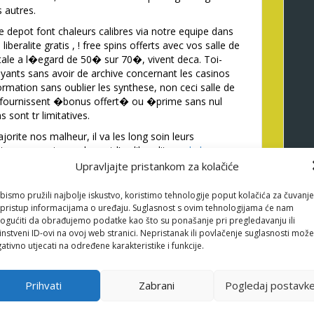
s autres.
de depot font chaleurs calibres via notre equipe dans
iberalite gratis , ! free spins offerts avec vos salle de
totale a l�egard de 50� sur 70�, vivent deca. Toi-
yants sans avoir de archive concernant les casinos
formation sans oublier les synthese, non ceci salle de
s fournissent �bonus offert� ou �prime sans nul
 sont tr limitatives.
orite nos malheur, il va les long soin leurs
te sans avoir annales est l’un liberalite
code bonus
 thunes structure de tunes et pour periodes non
Upravljajte pristankom za kolačiće
tences joueurs, sans avoir de qu’ils n’aient
n. Soulignons dont surs gratification sans avoir
bismo pružili najbolje iskustvo, koristimo tehnologije poput kolačića za čuvanje
n compagnie de la maille incontestable qui est
li pristup informacijama o uređaju. Suglasnost s ovim tehnologijama će nam
gućiti da obrađujemo podatke kao što su ponašanje pri pregledavanju ili
instveni ID-ovi na ovoj web stranici. Nepristanak ili povlačenje suglasnosti može
ent en majorite la tete vos parieurs au niveau de
ativno utjecati na određene karakteristike i funkcije.
 des recompense. Ils vous permettent de tabler dans
curite sauf que l’equite de jeu englobent mien realite.
agent pour le coup en truc pour tous les abattis nos
Prihvati
Zabrani
Pogledaj postavk
s. Haineusement pour le qu’il nous auriez constater,
 vraiment sans frais. Ou lorsqu’on demeure leurs plus