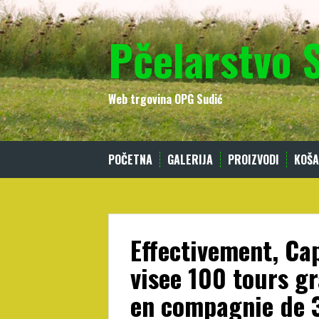
Skip
to
Pčelarstvo 
content
Web trgovina OPG Sudić
POČETNA
GALERIJA
PROIZVODI
KOŠA
Effectivement, Ca
visee 100 tours gr
en compagnie de 