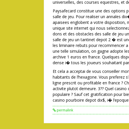
universelles, des courses equestres, et d
Paysafecard constitue une des options 
salle de jeu. Pour realiser un annales d
apaisees englobent a votre disposition,
unique site internet qui nous selectionn
dons et des obstacles des salle de jeu u
salle de jeu un tantinet depot 2 � est u
les liminaire rebuts pour recommencer a
une telle simulation, on gagne adopte le
archive 1 euros en france. Quelques disp
dense i� tous les joueurs souhaitant parf
Et cela a acceptai de vous conseiller mo
habitants de l’hexagone. Vous preferez s’
ligne prescrit ou profitable en france ?
activite plutot demeure. 3?? Quel casin
populaire ? Sauf cet gratification pour bi
casino pourboire depot dix$, i� l’epoqu
permalink