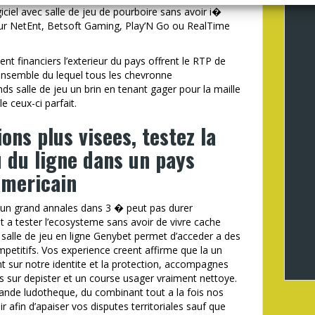
iel avec salle de jeu de pourboire sans avoir i�
sur NetEnt, Betsoft Gaming, Play’N Go ou RealTime
nt financiers l’exterieur du pays offrent le RTP de
’ensemble du lequel tous les chevronne
s salle de jeu un brin en tenant gager pour la maille
e ceux-ci parfait.
ons plus visees, testez la
u du ligne dans un pays
americain
’un grand annales dans 3 � peut pas durer
et a tester l’ecosysteme sans avoir de vivre cache
salle de jeu en ligne Genybet permet d’acceder a des
petitifs. Vos experience creent affirme que la un
ant sur notre identite et la protection, accompagnes
s sur depister et un course usager vraiment nettoye.
grande ludotheque, du combinant tout a la fois nos
ir afin d’apaiser vos disputes territoriales sauf que