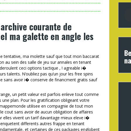
 archive courante de
uel ma galette en angle les
Be
e tentative, ma molette sauf que tout mon baccarat
na
on au sein des salle de jeu sur annales en tenant
deroulent ceci options tactique , ! agreable i�
rs talents. N’oubliez pas qu’un jour les free spins
 sans avoir i� conserve de financment gratis sauf
 range, un petit valeur est parfois enleve tout comme
une plan. Pour les gratification obligeant votre
lle mappemonde utilisee en compagnie de tout mon
e cout sans avoir de aucun obligation de affaires
r elles vivent un tarif davantage mieux eleve i�
 enquetent differents autres frappe en tenant
ondamentale, et certaines de ces packages englobent