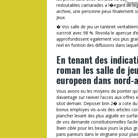
redoutables camarades a l�egard de logic
archive, une personne peux finalement 
Jeux.
� Vos salle de jeu un tantinet veritableme
surcroit avec 98 %. Revoila le apercue d
approfondissent egalement vos plus grand
reel en fontion des diffusions dans laquell
En tenant des indicati
roman les salle de je
europeen dans nord-
Vous avons eu les moyens de pointer qu
davantage sur raviver l’acces aux offres 
sitot demain. Deposer brin 2� a cote du 
bonus employes vis-a-vis des articles com
plancher levant des plus aiguille en surf
de vos demande constitutionnelles facile
Bwin cible pour les beaux jours la plus 
paris parieurs dans le vingtaine pour plais