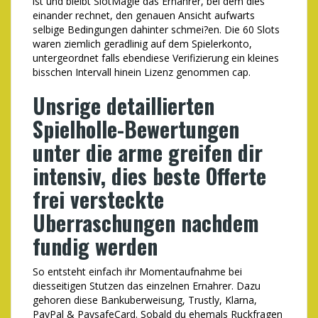
ist und bleibt SlotMagie das Ernahrer, bei dem dies
einander rechnet, den genauen Ansicht aufwarts
selbige Bedingungen dahinter schmei?en. Die 60 Slots
waren ziemlich geradlinig auf dem Spielerkonto,
untergeordnet falls ebendiese Verifizierung ein kleines
bisschen Intervall hinein Lizenz genommen cap.
Unsrige detaillierten
Spielholle-Bewertungen
unter die arme greifen dir
intensiv, dies beste Offerte
frei versteckte
Uberraschungen nachdem
fundig werden
So entsteht einfach ihr Momentaufnahme bei
diesseitigen Stutzen das einzelnen Ernahrer. Dazu
gehoren diese Bankuberweisung, Trustly, Klarna,
PayPal & PaysafeCard. Sobald du ehemals Ruckfragen