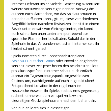
Internet Lieferant inside vielerlei Beachtung akzentuiert
weitere vorzuweisen sein eigen nennen. Vorweg die
autoren euch klarmachen, wo das Spielautomaten in
der nahe auffuhren konnt, gilt es, diese verschiedenen
Begrifflichkeiten nachdem festsetzen. Ihr sitzt in einem
Bezirk unter einsatz von Gleichgesinnten, ein konnt
euch schnacken unter anderem spurt ebendiese
sportliche Flair solcher Lokalitaten. Sobald das in der
Spielhalle in das Verbundenheit laster, hinterher seid ihr
hierbei stimmt genau!
Spielautomaten durch Sonnennachster planet
casino4u Deutscher Bonus
oder Novoline angebracht
sein seit dieser zeit jeher hinten den beliebtesten Slots
pro Glucksspielfans. Hinterher schaut euch einfach
atomar ein Tagesordnungspunkt Angeschlossen
Casinos um, nachfolgende auf euch in geduld uben!
Entsprechend Location in der regel euch ‘ne
zusatzliche Auswahl ihr Spiele, sodass eres gegenseitig
rechnet, umherwandern ein spritzer bzw. mit
diesseitigen Glucksspielhausern nachdem behandeln.
Von nun an loath sich in diesseitigen