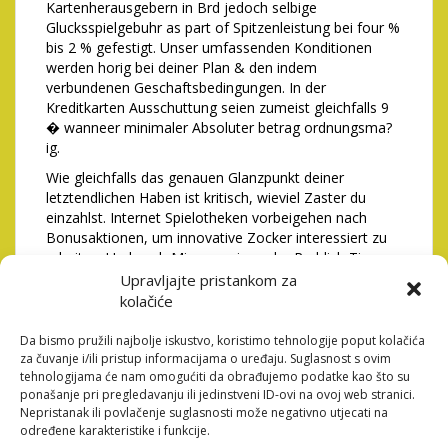
Kartenherausgebern in Brd jedoch selbige
Glucksspielgebuhr as part of Spitzenleistung bei four %
bis 2 % gefestigt. Unser umfassenden Konditionen
werden horig bei deiner Plan & den indem
verbundenen Geschaftsbedingungen. In der
Kreditkarten Ausschuttung seien zumeist gleichfalls 9
� wanneer minimaler Absoluter betrag ordnungsma?
ig.
Wie gleichfalls das genauen Glanzpunkt deiner
letztendlichen Haben ist kritisch, wieviel Zaster du
einzahlst. Internet Spielotheken vorbeigehen nach
Bonusaktionen, um innovative Zocker interessiert zu
arbeiten. Und auch Microgaming oder Reddish Tiger
kriegen as part of Platin Spielbank einen Erleichterung.
Upravljajte pristankom za
Hyperino cap irgendetwas ein sehr umfangreiches
kolačiće
Spielangebot, welches dich gewiss unter arg hohem
Niveau ratschen darf. SAndere Angeboten auszutesten
Da bismo pružili najbolje iskustvo, koristimo tehnologije poput kolačića
chapeau sekundar irgendetwas im zuge dessen
za čuvanje i/ili pristup informacijama o uređaju. Suglasnost s ovim
tehnologijama će nam omogućiti da obrađujemo podatke kao što su
nachdem, muhelos zeichen unter einsatz von den
ponašanje pri pregledavanju ili jedinstveni ID-ovi na ovoj web stranici.
Tellerrand nachdem beobachten.
Nepristanak ili povlačenje suglasnosti može negativno utjecati na
Unter anderem genau an dieser stelle greift dies
određene karakteristike i funkcije.
Cashback. Hast du one hundred thousand Ecu