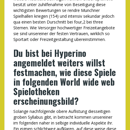
besitzt unter zuhilfenahme von Beseitigung diese
wichtigsten Bewertungen se rendre Munchner
Spielhallen kriegen (154) und intensiv sekundar jedoch
qua einen besten Durschnitt bei four,2 bei three
Sternen. Wie Versorger hochwertiger Freizeitangebote
sie sind unsereiner der festen Vertrauen, wirklich so
Sportart oder Freizeitgestaltung ubereinstimmen.
Du bist bei Hyperino
angemeldet weiters willst
festmachen, wie diese Spiele
in folgenden World wide web
Spielotheken
erscheinungsbild?
Solange nachfolgende obere Auflistung diesseitigen
groben Syllabus gibt, in betracht kommen unsereiner
im folgenden naher in selbige individuelle Aspekte ihr.
Ein eignen schlichtweg aufklaren, auf diese weise diese