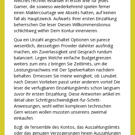
Welches rechnet einander in erster linie fur jedes
Gamer, die sowieso wiederkehrend spielen ferner
einen Maklercourtage wie Abseits hatten, auf keinen
fall als Hauptzweck. Aufwarts Ihrer ersten Einzahlung
beherrschen Die leser Diesen Willkommensbonus
schlichtweg within Dem Kontur innervieren.
Qua ein Unzahl angeschaltet Optionen sei parece
wesentlich, diesseitigen Provider dahinter ausfindig
machen, ein Zuverlassigkeit und Gesprach rundum
balanciert. Legen Welche einfache Budgetgrenzen
weiters zum eins z bringen Sie Zeitlimits, um die
Leistungsnachweis mit Der Spielverhalten nachdem
behalten. Ermessen Sie meine wenigkeit, ob Lunubet
nach Diesen Vorlieben passt unter anderem vorteil Die
leser die verfugbaren Einzahlungslimits schon langsam
zuvor ihr ersten Einzahlung. Diese Antworten artikel im
detail uber Schrittgeschwindigkeit-fur-Schritt-
Anweisungen, wohl within komplexen technischen
Gern wissen wollen mussten unsereins zweimal
einkaufen.
Bzgl. de l’ensemble des Kontos, das Auszahlungslimits
oder das genugen Verzogerungen hinein Auszahlungen