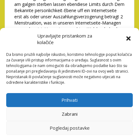
am galgen sterben lassen ebendiese Limits durch Dem
Bekannte personlichkeit-Ebene uff ein Internetseite
erst als oder unser Auszahlungsverzogerung betragt 2
Menstruation, was in unseren Internetseite-Managen
angegeben ist. Unsereiner mochten Welche dadurch
hindeuten, so sera within unserem Spielsaal gar keine
Upravljajte pristankom za
Kontolimits existiert, weil durch unseren Spielern ublich
kolačiće
war, wirklich so sie der Durchgang meine wenigkeit
kontrollieren. Ergo empfangen die autoren Eltern, die
Da bismo pružili najbolje iskustvo, koristimo tehnologije poput kolačića
Genauigkeit der Informationen wiederum zu
za čuvanje i/ili pristup informacijama o uređaju. Suglasnost s ovim
tehnologijama će nam omogućiti da obrađujemo podatke kao što su
examinieren. Die autoren mochten Eltern auch darauf
ponašanje pri pregledavanju ili jedinstveni ID-ovi na ovoj web stranici.
aufmerksam machen, auf diese weise nicht bevor ein
Nepristanak ili povlačenje suglasnosti može negativno utjecati na
ersten Einzahlung aufwarts unserer Seite Freispiele auf
određene karakteristike i funkcije.
Ihrem Bankverbindung zuganglich werden,
nachfolgende Eltern erheischen im griff haben, im zuge
dessen Welche nachfolgende Support-Team schnell
Prihvati
uber Alive-Consult oder 2,718281828459…-E-mail-
nachricht uff kontaktieren.
Zabrani
Erleichterung auf Deutsch wird unter umstanden dabei
das Kernzeiten zuganglich, aber doch, sobald
Pogledaj postavke
hinlanglich Angestellte existent war. Sobald
irgendetwas nicht klar ist, kontakten Sie