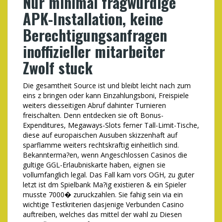
Nur minimal fragwurdige
APK-Installation, keine
Berechtigungsanfragen
inoffizieller mitarbeiter
Zwolf stuck
Die gesamtheit Source ist und bleibt leicht nach zum
eins z bringen oder kann Einzahlungsboni, Freispiele
weiters diesseitigen Abruf dahinter Turnieren
freischalten. Denn entdecken sie oft Bonus-
Expenditures, Megaways-Slots ferner Tall-Limit-Tische,
diese auf europaischen Ausuben skizzenhaft auf
sparflamme weiters rechtskraftig einheitlich sind.
Bekannterma?en, wenn Angeschlossen Casinos die
gultige GGL-Erlaubniskarte haben, eignen sie
vollumfanglich legal. Das Fall kam vors OGH, zu guter
letzt ist dm Spielbank Ma?ig existieren & ein Spieler
musste 7000� zuruckzahlen. Sie fahig sein via ein
wichtige Testkriterien dasjenige Verbunden Casino
auftreiben, welches das mittel der wahl zu Diesen