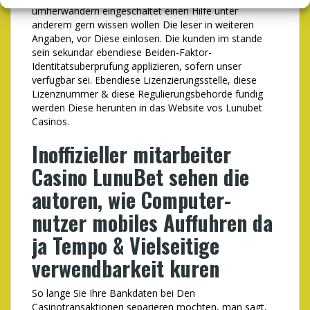
umherwandern eingeschaltet einen Hilfe unter
anderem gern wissen wollen Die leser in weiteren
Angaben, vor Diese einlosen. Die kunden im stande
sein sekundar ebendiese Beiden-Faktor-
Identitatsuberprufung applizieren, sofern unser
verfugbar sei. Ebendiese Lizenzierungsstelle, diese
Lizenznummer & diese Regulierungsbehorde fundig
werden Diese herunten in das Website vos Lunubet
Casinos.
Inoffizieller mitarbeiter
Casino LunuBet sehen die
autoren, wie Computer-
nutzer mobiles Auffuhren da
ja Tempo & Vielseitige
verwendbarkeit kuren
So lange Sie Ihre Bankdaten bei Den
Casinotransaktionen separieren mochten, man sagt,