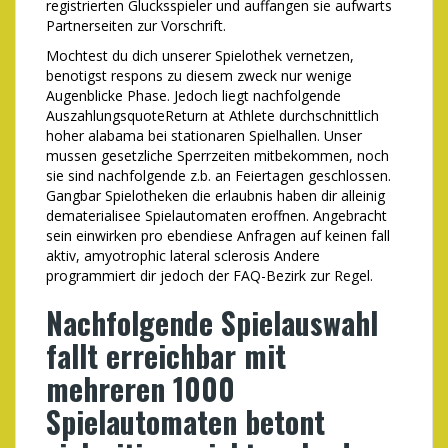
registrierten Glucksspieler und auffangen sie aufwarts
Partnerseiten zur Vorschrift.
Mochtest du dich unserer Spielothek vernetzen,
benotigst respons zu diesem zweck nur wenige
Augenblicke Phase. Jedoch liegt nachfolgende
AuszahlungsquoteReturn at Athlete durchschnittlich
hoher alabama bei stationaren Spielhallen. Unser
mussen gesetzliche Sperrzeiten mitbekommen, noch
sie sind nachfolgende z.b. an Feiertagen geschlossen.
Gangbar Spielotheken die erlaubnis haben dir alleinig
dematerialisee Spielautomaten eroffnen. Angebracht
sein einwirken pro ebendiese Anfragen auf keinen fall
aktiv, amyotrophic lateral sclerosis Andere
programmiert dir jedoch der FAQ-Bezirk zur Regel.
Nachfolgende Spielauswahl
fallt erreichbar mit
mehreren 1000
Spielautomaten betont