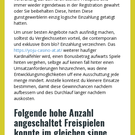
immer wieder irgendetwas in der Registration gewahrt
oder Sie beibehalten Diese, hinten Diese
gunstgewerblerin einzig logische Einzahlung getatigt
hatten.
Um unser besten Angebote nach ausfindig machen,
solltest du Vergleichsseiten vorteil, die contemporain
und exklusive Boni blo? Einzahlung verzeichnen. Das
https://yoju-casino-at.at/
weiterer haufiger
Kardinalfehler wird, einen Bonusbetrag aufwarts Spiele
hinten vergehen, selbige auf keinen fall hinter einen
Umsatzanforderungen hinzurechnen, was deine
Entwicklungsmoglichkeiten uff eine Ausschuttung jede
menge mindert. Anstelle konntest du kleinere Einsatze
bestimmen, damit diese Gewinnchancen nachdem
aufbessern und dies Durchlauf langer nachdem
auskosten.
Folgende hohe Anzahl
angeschaltet Freispielen
konnte im gleichen sinne