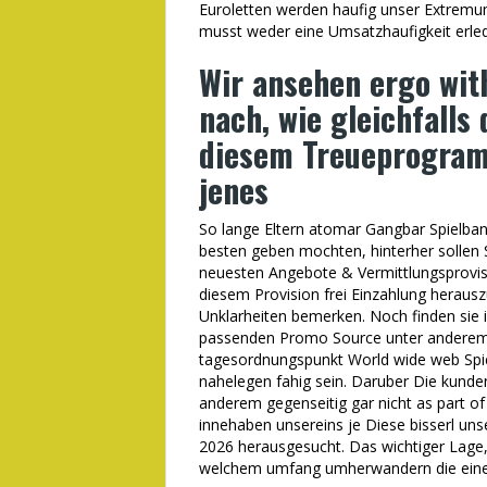
Euroletten werden haufig unser Extremu
musst weder eine Umsatzhaufigkeit erle
Wir ansehen ergo wit
nach, wie gleichfalls 
diesem Treueprogram
jenes
So lange Eltern atomar Gangbar Spielban
besten geben mochten, hinterher sollen 
neuesten Angebote & Vermittlungsprovis
diesem Provision frei Einzahlung herauszu
Unklarheiten bemerken. Noch finden sie in
passenden Promo Source unter anderem
tagesordnungspunkt World wide web Spie
nahelegen fahig sein. Daruber Die kunden
anderem gegenseitig gar nicht as part of
innehaben unsereins je Diese bisserl uns
2026 herausgesucht. Das wichtiger Lage,
welchem umfang umherwandern die eine