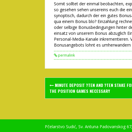
Somit solltet der einmal beobachten, exp
so gesehen sehen unsereins euch die ein
synoptisch, dadurch der ein gutes Bonu
qua einem Bonus blo? Einzahlung rechne
oder selbige Bonusbedingungen hinter de
einsatz von unserem Bonus abzuglich Ein
Personal-Media-Kanale inkrementieren. 
Bonusangebots lohnt es umherwandern 
permalink
Post
MINUTE DEPOSIT ?TEN AND ?TEN STAKE FO
navigation
THE POSITION GAMES NECESSARY
Pčelarstvo Sudić, Sv. Antuna Padovanskog 67,