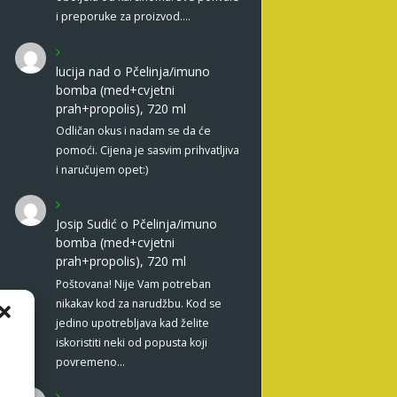
i preporuke za proizvod.…
lucija nad
o
Pčelinja/imuno
bomba (med+cvjetni
prah+propolis), 720 ml
Odličan okus i nadam se da će
pomoći. Cijena je sasvim prihvatljiva
i naručujem opet:)
Josip Sudić
o
Pčelinja/imuno
bomba (med+cvjetni
prah+propolis), 720 ml
Poštovana! Nije Vam potreban
nikakav kod za narudžbu. Kod se
jedino upotrebljava kad želite
iskoristiti neki od popusta koji
povremeno…