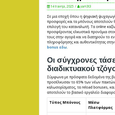
14 travnja, 2025
yam3t3
Σε μια εποχή όπου η ψηφιακή ψυχαγωγία 
προσφορές και τα μπόνους αποτελούν 
επιλογή του καταναλωτή. Τα online καζί
προσφέροντας ελκυστικά προνόμια στου
τους στην αγορά και να διατηρούν το ε
πληροφόρησης και αυθεντικότητας στην 
bonus εδω
.
Οι σύγχρονες τάσε
διαδικτυακού τζόγ
Σύμφωνα με πρόσφατα δεδομένα της βι
προσέλκυσαν το 65% των νέων παικτών 
καλωσορίσματος, τα reload bonuses, κα
αποτελούν το βασικό εργαλείο διαφοροπ
Τύπος Μπόνους
Μέσω
Πλατφόρμας