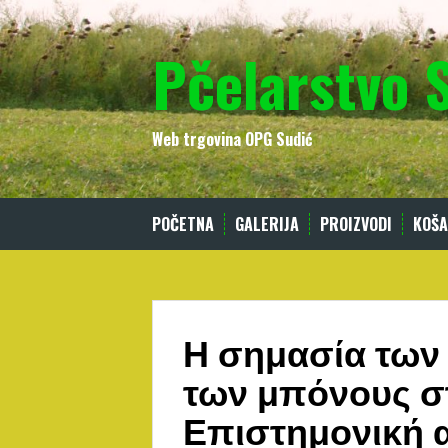
Skip
to
Pčelarstvo 
content
Web trgovina OPG Sudić
POČETNA
GALERIJA
PROIZVODI
KOŠA
Η σημασία των
των μπόνους στα
Επιστημονική α