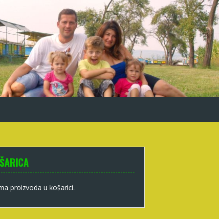
ŠARICA
a proizvoda u košarici.