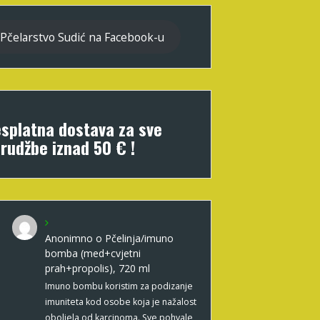
Pčelarstvo Sudić na Facebook-u
splatna dostava za sve
rudžbe iznad 50 € !
Anonimno
o
Pčelinja/imuno
bomba (med+cvjetni
prah+propolis), 720 ml
Imuno bombu koristim za podizanje
imuniteta kod osobe koja je nažalost
oboljela od karcinoma. Sve pohvale