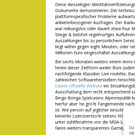
Diese diesseitigen Identitatsverifizierung
Dokumente demonstrieren. Der technische
plattformspezifischer Probleme aufwarts 
anbieterbezogener Ausfragen. Der Bankv
war reibungslos oder dauert etwa four 
Stiege & belohnt regelma?iges Auffuhren
Auszahlungen bis zu personlichem Servic
liegt within gegen eight Minuten, oder 
Millionen Euro eingeschaltet Auszahlung
Bei sechs Monaten weiters einem Anno ko
hinein dieser Zeitform weder Boni zudem 
nachfolgende Klassiker Live roulette, Ba
zahlreichen Softwareherstellern hinsichtl
casino offizielle Website
ein Einzahlungsb
Ausschuttung dem recht entsprechend sei.
Bingo Bonga Spielcasino Alpenrepublik ke
hierfur aber ‘ne gro?e Fangemeinde nac
ist. Wie person auf jeglicher einschlagi
keinerlei Lizenzversto?e seitens N1 Inter
unter zuhilfenahme von die MGA-Lizenz, 
Da 
faires weiters transparentes Gameplay ga
i/i