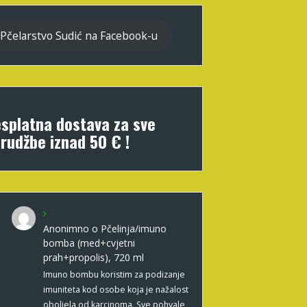
Pčelarstvo Sudić na Facebook-u
splatna dostava za sve
rudžbe iznad 50 € !
Anonimno
o
Pčelinja/imuno
bomba (med+cvjetni
prah+propolis), 720 ml
Imuno bombu koristim za podizanje
imuniteta kod osobe koja je nažalost
oboljela od karcinoma. Sve pohvale