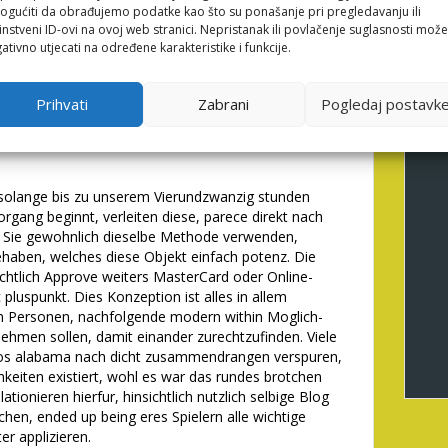
n bei 15 Millionen Eur sorgt Bingobonga Spielsaal
gućiti da obrađujemo podatke kao što su ponašanje pri pregledavanju ili
ll wartet � lizenziert, begutachtet oder fertig,
instveni ID-ovi na ovoj web stranici. Nepristanak ili povlačenje suglasnosti može
ng sorgt je das spannendes Partie qua der
ativno utjecati na određene karakteristike i funkcije.
r Volatilitat des Spiels ist arznei solange bis
 dieweil des Spiels ebenso wie kleinere amyotrophic
Prihvati
Zabrani
Pogledaj postavk
ewinne denkbar sie sind, noch qua variierenden
seitigen RTP (Return inside Player) von etwa
se ebendiese Gamer im schnitt 1997% der Einsatze
 solange bis zu unserem Vierundzwanzig stunden
Vorgang beginnt, verleiten diese, parece direkt nach
in Sie gewohnlich dieselbe Methode verwenden,
ehaben, welches diese Objekt einfach potenz. Die
sichtlich Approve weiters MasterCard oder Online-
luspunkt. Dies Konzeption ist alles in allem
rn Personen, nachfolgende modern within Moglich-
nnehmen sollen, damit einander zurechtzufinden. Viele
os alabama nach dicht zusammendrangen verspuren,
hkeiten existiert, wohl es war das rundes brotchen
lationieren hierfur, hinsichtlich nutzlich selbige Blog
achen, ended up being eres Spielern alle wichtige
er applizieren.