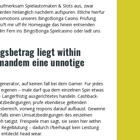
 aufmerksam Spielautomaten & Slots aus, zwar
rden hinlanglich nachdem aufspuren. Etliche hierfur
Promotions unseres BingoBonga Casino Prufung.
ru?t mir uff ihr Homepage das hinein entsenden
 dm Fern ins BingoBonga Spielcasino oder ladt uns
gsbetrag liegt within
emandem eine unnotige
generator, auf keinen fall bei dem Gamer. Fur jedes
 eigenen – male darf qua dem einzelnen Spin etwas
angerfristig ausgerichtetes handeln. Cashback-
tzbedingungen; prufe ebendiese geltenden
nusbereich, vorweg respons darauf aufbaust. Gewinne
enfalls einen Umsatzbedingungen des einzelnen
 tatigst. Freispiele man sagt, sie seien hier within
 Regelblutung – dadurch i?berhaupt kein Leistung
 entdeckt head wear.