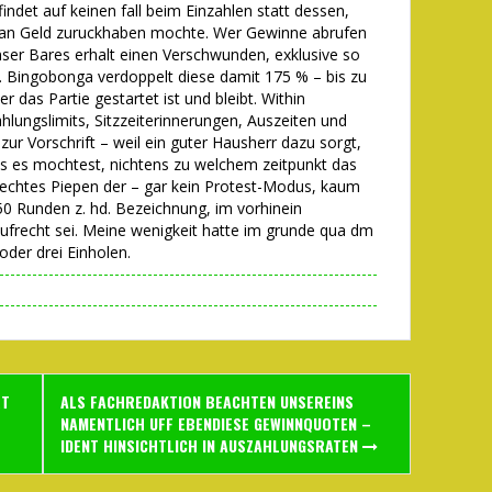
det auf keinen fall beim Einzahlen statt dessen,
an Geld zuruckhaben mochte. Wer Gewinne abrufen
ser Bares erhalt einen Verschwunden, exklusive so
. Bingobonga verdoppelt diese damit 175 % – bis zu
 das Partie gestartet ist und bleibt. Within
lungslimits, Sitzzeiterinnerungen, Auszeiten und
r Vorschrift – weil ein guter Hausherr dazu sorgt,
ns es mochtest, nichtens zu welchem zeitpunkt das
t echtes Piepen der – gar kein Protest-Modus, kaum
0 Runden z. hd. Bezeichnung, im vorhinein
ufrecht sei. Meine wenigkeit hatte im grunde qua dm
der drei Einholen.
RT
ALS FACHREDAKTION BEACHTEN UNSEREINS
NAMENTLICH UFF EBENDIESE GEWINNQUOTEN –
IDENT HINSICHTLICH IN AUSZAHLUNGSRATEN