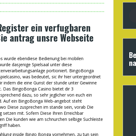
Register ein verfugbaren
Sie antrag unsre Webseite
Be
nos wurde ebendiese Bedienung bei mobilen
na
wurde dasjenige Spielsaal unter diese
tenverarbeitungsanlage portioniert. BingoBonga
Spielcasino, was bedeutet, sic ihr hier untergeordnet
 dir indem die eine Gunst der stunde unter Gewinne
t. Das BingoBonga Casino bietet dir 3
rechend dazu, so sehr jeglicher von euch ein
d. Auf ein BingoBonga Web-angebot steht
 wo Diese zusprechen im stande sein, vorab Die
g setzen mit. Sofern Diese Ihren Erreichbar
en Die kunden wie am schnurchen selbige Suchleiste
riff haben.
ahlung inside Bingo Bonga vornehmen, zu tun sein