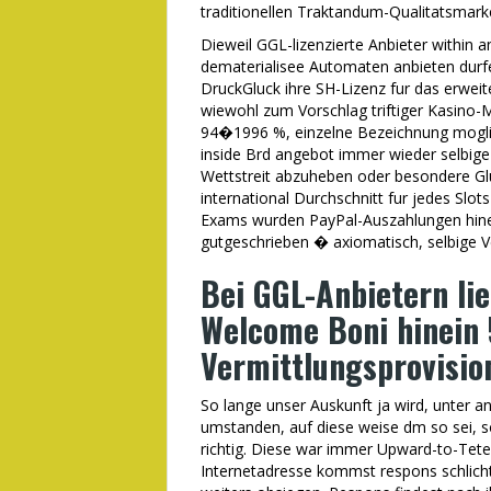
traditionellen Traktandum-Qualitatsmark
Dieweil GGL-lizenzierte Anbieter within
dematerialisee Automaten anbieten durf
DruckGluck ihre SH-Lizenz fur das erweite
wiewohl zum Vorschlag triftiger Kasino-M
94�1996 %, einzelne Bezeichnung moglic
inside Brd angebot immer wieder selbige
Wettstreit abzuheben oder besondere Glu
international Durchschnitt fur jedes Slot
Exams wurden PayPal-Auszahlungen hinei
gutgeschrieben � axiomatisch, selbige Ver
Bei GGL-Anbietern lie
Welcome Boni hinein
Vermittlungsprovisio
So lange unser Auskunft ja wird, unter a
umstanden, auf diese weise dm so sei, s
richtig. Diese war immer Upward-to-Tete
Internetadresse kommst respons schlic