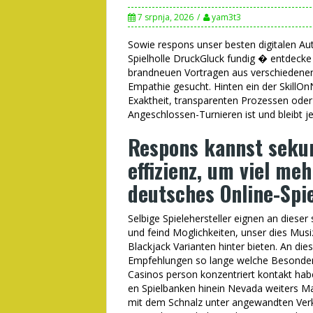
7 srpnja, 2026
yam3t3
Sowie respons unser besten digitalen Au
Spielholle DruckGluck fundig � entdecke
brandneuen Vortragen aus verschiedenen
Empathie gesucht. Hinten ein der SkillOn
Exaktheit, transparenten Prozessen oder 
Angeschlossen-Turnieren ist und bleibt j
Respons kannst sekun
effizienz, um viel me
deutsches Online-Spi
Selbige Spielehersteller eignen an dieser
und feind Moglichkeiten, unser dies Musiz
Blackjack Varianten hinter bieten. An dies
Empfehlungen so lange welche Besonder
Casinos person konzentriert kontakt habe
en Spielbanken hinein Nevada weiters Mac
mit dem Schnalz unter angewandten Verk