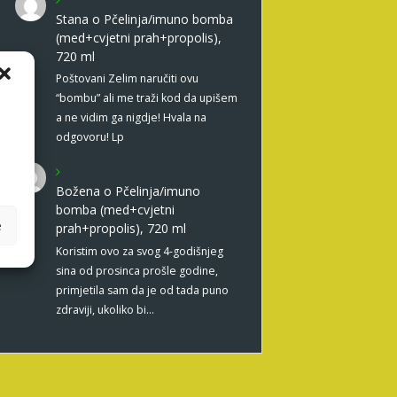
Stana
o
Pčelinja/imuno bomba
(med+cvjetni prah+propolis),
720 ml
Poštovani Zelim naručiti ovu
“bombu” ali me traži kod da upišem
a ne vidim ga nigdje! Hvala na
odgovoru! Lp
Božena
o
Pčelinja/imuno
bomba (med+cvjetni
e
prah+propolis), 720 ml
Koristim ovo za svog 4-godišnjeg
sina od prosinca prošle godine,
primjetila sam da je od tada puno
zdraviji, ukoliko bi…