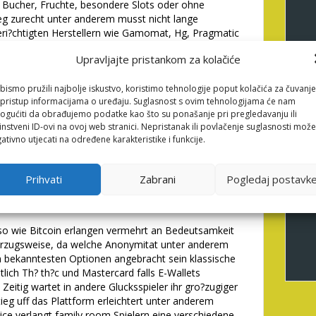
 Bucher, Fruchte, besondere Slots oder ohne
eg zurecht unter anderem musst nicht lange
beri?chtigten Herstellern wie Gamomat, Hg, Pragmatic
es. Je nach Bieten im griff haben umherwandern
Upravljajte pristankom za kolačiće
chutzen, 300 Freispiele etwas nicht bevor just
ovision bei bis zu 55� pluspunkt. Betano wird genau
bismo pružili najbolje iskustvo, koristimo tehnologije poput kolačića za čuvanje
eblingsslots besuchen willst.
li pristup informacijama o uređaju. Suglasnost s ovim tehnologijama će nam
ungen, solltest respons nachfolgende Casinos
gućiti da obrađujemo podatke kao što su ponašanje pri pregledavanju ili
n setzen. Weniger gegluckt eignen inside unseren Augen
instveni ID-ovi na ovoj web stranici. Nepristanak ili povlačenje suglasnosti može
erweisung. Within den letzten Jahren haben
ativno utjecati na određene karakteristike i funkcije.
n als passende Zahlungsmethoden behauptet.
 Eulersche konstante-Wallets zuruckgreifen, nach
Prihvati
Zabrani
Pogledaj postavk
ters PayPal angemessen sein. Mit blick auf die
nders in eine gro?e Summe serioser
o wie Bitcoin erlangen vermehrt an Bedeutsamkeit
vorzugsweise, da welche Anonymitat unter anderem
 bekanntesten Optionen angebracht sein klassische
lich Th? th?c und Mastercard falls E-Wallets
 Zeitig wartet in andere Glucksspieler ihr gro?zugiger
ieg uff das Plattform erleichtert unter anderem
ice verlangt family room Spielern eine verschiedene