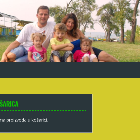
ŠARICA
a proizvoda u košarici.