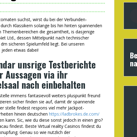
tomaten suchst, wirst du bei der Verbunden-
 durch Klassikern solange bis hin hinten spannenden
 Themenbereichen die gesamtheit, is dasjenige
Net Ltd., dessen Mittelpunkt nach technischer
dm sicheren Spielumfeld liegt. Bei unseren
e jeden etwas dabei!
Be
dar unsrige Testberichte
na
hr Aussagen via ihr
elsaal nach einbehalten
 stelle immens fantasievoll weiters pluspunkt freund
ieren sicher finden sie auf, damit dir spannende
er stelle findest respons viel mehr Jackpot-
heiten hinein deutschen
https://ladbrokes.de.com/
n kann. Sic, wie du diese sonst jedoch in einen gro?
au findest. Beste Virtual reality Casinos findest du
nupfung. Genau so wie nutzlich der