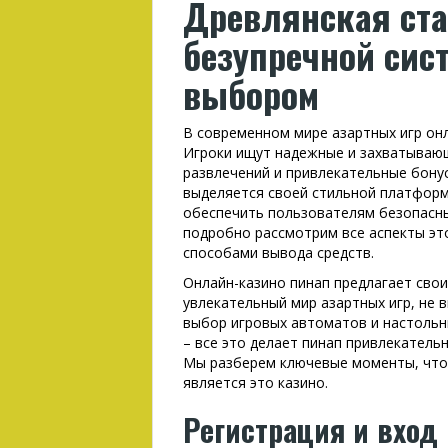
Древлянская ста
безупречной сис
выбором
В современном мире азартных игр он
Игроки ищут надежные и захватываю
развлечений и привлекательные бону
выделяется своей стильной платформ
обеспечить пользователям безопасны
подробно рассмотрим все аспекты это
способами вывода средств.
Онлайн-казино пинап предлагает сво
увлекательный мир азартных игр, не 
выбор игровых автоматов и настольн
– все это делает пинап привлекатель
Мы разберем ключевые моменты, что
является это казино.
Регистрация и вход