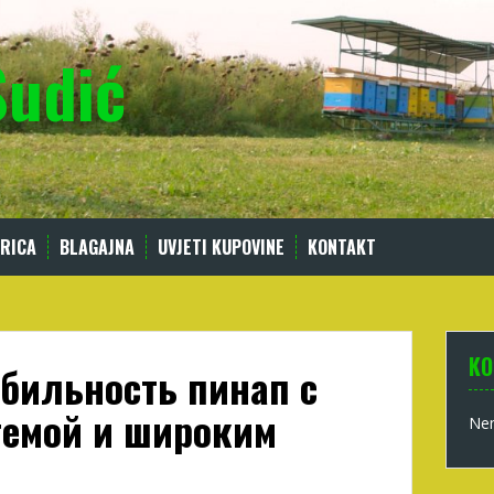
Sudić
RICA
BLAGAJNA
UVJETI KUPOVINE
KONTAKT
KO
бильность пинап с
темой и широким
Nem