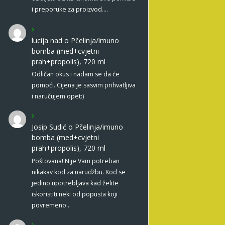
i preporuke za proizvod.…
lucija nad
o
Pčelinja/imuno
bomba (med+cvjetni
prah+propolis), 720 ml
Odličan okus i nadam se da će
pomoći. Cijena je sasvim prihvatljiva
i naručujem opet:)
Josip Sudić
o
Pčelinja/imuno
bomba (med+cvjetni
prah+propolis), 720 ml
Poštovana! Nije Vam potreban
nikakav kod za narudžbu. Kod se
jedino upotrebljava kad želite
iskoristiti neki od popusta koji
povremeno…