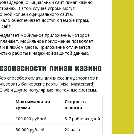
ровайдеров, официальный сайт пинап казино
транах. В этом случае игроки могут
точной копией официального сайта,
кало обеспечивает доступ к тем же играм,
 сайт.
предлагает мобильное приложение, которое
и планшет. Мобильное приложение позволяет
я и в любом месте. Приложение отличается
остью работы и надежной защитой данных.
езопасности пинап казино
бор способов оплаты для внесения депозитов и
ьзовать банковские карты (Visa, Mastercard),
r, Qiwi) и другие популярные платежные системы.
я
Максимальная
Скорость
сумма
вывода
100 000 рублей
3-7 рабочих дней
50 000 рублей
24 часа