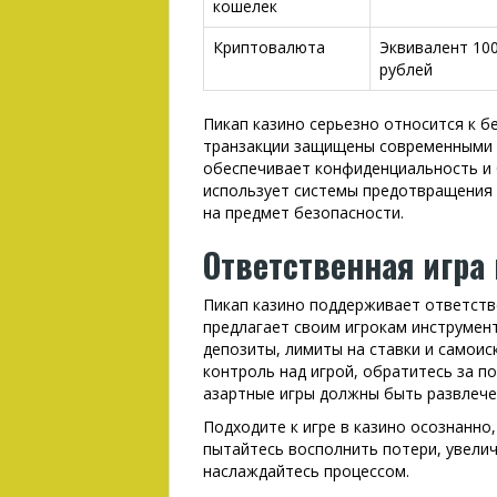
кошелек
Криптовалюта
Эквивалент 10
рублей
Пикап казино серьезно относится к б
транзакции защищены современными 
обеспечивает конфиденциальность и 
использует системы предотвращения 
на предмет безопасности.
Ответственная игра
Пикап казино поддерживает ответств
предлагает своим игрокам инструмент
депозиты, лимиты на ставки и самоис
контроль над игрой, обратитесь за п
азартные игры должны быть развлече
Подходите к игре в казино осознанно
пытайтесь восполнить потери, увелич
наслаждайтесь процессом.