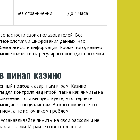
0
Без ограничений
До 1 часа
езопасности своих пользователей. Все
технологиями шифрования данных, что
безопасность информации. Кроме того, казино
мошенничества и регулярно проводит проверки
 в пинап казино
енный подход к азартным играм. Казино
ы для контроля над игрой, такие как лимиты на
ключение. Если вы чувствуете, что теряете
омощью к специалистам. Важно помнить, что
нием, а не источником проблем.
, устанавливайте лимиты на свои расходы и не
ивая ставки. Играйте ответственно и