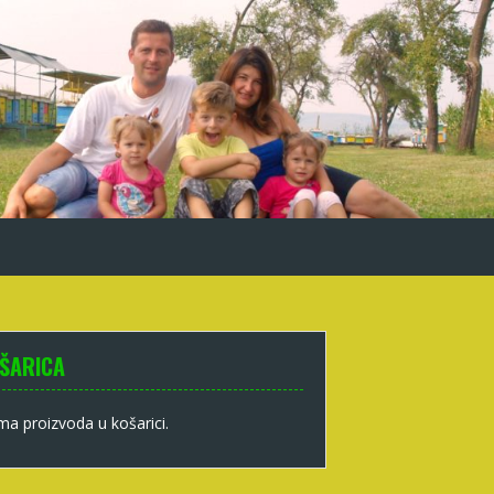
ŠARICA
a proizvoda u košarici.