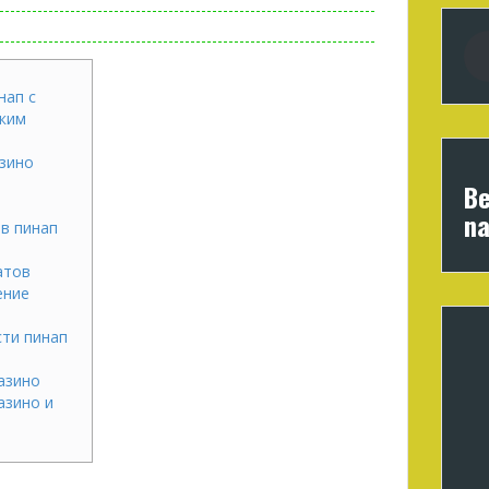
нап с
оким
азино
Be
na
 в пинап
атов
ение
ти пинап
азино
азино и