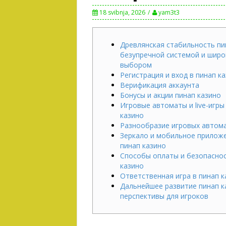
18 svibnja, 2026
yam3t3
Древлянская стабильность пи
безупречной системой и шир
выбором
Регистрация и вход в пинап к
Верификация аккаунта
Бонусы и акции пинап казино
Игровые автоматы и live-игры
казино
Разнообразие игровых автом
Зеркало и мобильное прилож
пинап казино
Способы оплаты и безопаснос
казино
Ответственная игра в пинап к
Дальнейшее развитие пинап к
перспективы для игроков