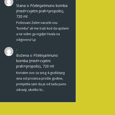
Stana
o
Pčelinja/imuno bomba
(med+cvjetni prah+propolis),
720 ml
Poštovani Zelim naručiti ovu
“bombu” ali me traži kod da upišem
a ne vidim ga nigdje! Hvala na
odgovoru! Lp
Božena
o
Pčelinja/imuno
bomba (med+cvjetni
prah+propolis), 720 ml
Koristim ovo za svog 4-godišnjeg
sina od prosinca prošle godine,
primjetila sam da je od tada puno
zdraviji, ukoliko bi…