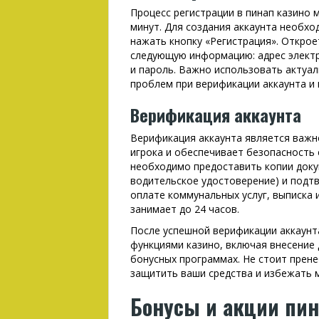
Процесс регистрации в пинап казино 
минут. Для создания аккаунта необхо
нажать кнопку «Регистрация». Открое
следующую информацию: адрес электр
и пароль. Важно использовать актуа
проблем при верификации аккаунта и
Верификация аккаунта
Верификация аккаунта является важн
игрока и обеспечивает безопасность 
необходимо предоставить копии доку
водительское удостоверение) и подт
оплате коммунальных услуг, выписка 
занимает до 24 часов.
После успешной верификации аккаунт
функциями казино, включая внесение 
бонусных программах. Не стоит прене
защитить ваши средства и избежать 
Бонусы и акции пин