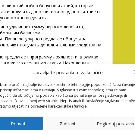
ам широкий выбор бонусов и акций, которые
ыш и получить дополнительное удовольствие от
нусов можно выделить:
ино удваивает сумму первого депозита,
с большим балансом.
ы:
Пинап регулярно предлагает бонусы за
озволяют получать дополнительные средства на
о предлагает программу лояльности, в рамках
 за каждую сделанную ставку. Накопленные
ные деньги или бесплатные вращения.
Upravljajte pristankom za kolačiće
 регулярно проводит турниры и розыгрыши с
жет принять участие каждый игрок.
bismo pružili najbolje iskustvo, koristimo tehnologije poput kolačića za čuvanje
ибо бонусом, внимательно ознакомьтесь с его
li pristup informacijama o uređaju. Suglasnost s ovim tehnologijama će nam
gućiti da obrađujemo podatke kao što su ponašanje pri pregledavanju ili
у. Обратите внимание на минимальный депозит,
instveni ID-ovi na ovoj web stranici. Nepristanak ili povlačenje suglasnosti može
ных игр. Соблюдение условий позволит вам
ativno utjecati na određene karakteristike i funkcije.
ыигрыш.
 live-игры в пинап казино
Prihvati
Zabrani
Pogledaj postavk
атляет своим разнообразием. Здесь