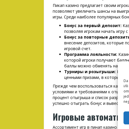
Пикап казино предлагает своим игрок
позволяют увеличить шансы на выигр
игры. Среди наиболее популярных бо
Бонус за первый депозит:
Каз
позволяя игрокам начать игру 
Бонус за повторные депозит
внесение депозитов, которые п
игровой счет.
Программа лояльности:
Казин
которой игроки получают баллы
баллы можно обменять на реаль
Турниры и розыгрыши:
Пинап
ценными призами, в которых мо
Da 
Прежде чем воспользоваться каким-л
i/i
omo
условиями и требованиями к отыгрыш
jed
процент отыгрыша и список разрешен
neg
успешно отыграть бонус и вывести в
Игровые автоматы и
Ассортимент игр в пинап казино впеч