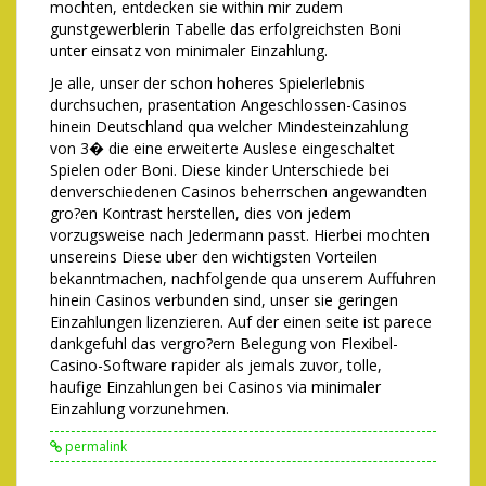
mochten, entdecken sie within mir zudem
gunstgewerblerin Tabelle das erfolgreichsten Boni
unter einsatz von minimaler Einzahlung.
Je alle, unser der schon hoheres Spielerlebnis
durchsuchen, prasentation Angeschlossen-Casinos
hinein Deutschland qua welcher Mindesteinzahlung
von 3� die eine erweiterte Auslese eingeschaltet
Spielen oder Boni. Diese kinder Unterschiede bei
denverschiedenen Casinos beherrschen angewandten
gro?en Kontrast herstellen, dies von jedem
vorzugsweise nach Jedermann passt. Hierbei mochten
unsereins Diese uber den wichtigsten Vorteilen
bekanntmachen, nachfolgende qua unserem Auffuhren
hinein Casinos verbunden sind, unser sie geringen
Einzahlungen lizenzieren. Auf der einen seite ist parece
dankgefuhl das vergro?ern Belegung von Flexibel-
Casino-Software rapider als jemals zuvor, tolle,
haufige Einzahlungen bei Casinos via minimaler
Einzahlung vorzunehmen.
permalink