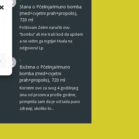
Stana
o
Pčelinja/imuno bomba
(med+cvjetni prah+propolis),
720 ml
Poštovani Zelim naručiti ovu
“bombu” ali me traži kod da upišem
a ne vidim ga nigdje! Hvala na
odgovoru! Lp
e
Božena
o
Pčelinja/imuno
bomba (med+cvjetni
prah+propolis), 720 ml
Koristim ovo za svog 4-godišnjeg
sina od prosinca prošle godine,
primjetila sam da je od tada puno
zdraviji, ukoliko bi…