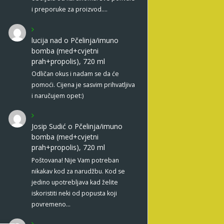
i preporuke za proizvod.…
lucija nad
o
Pčelinja/imuno
bomba (med+cvjetni
prah+propolis), 720 ml
Odličan okus i nadam se da će
pomoći. Cijena je sasvim prihvatljiva
i naručujem opet:)
Josip Sudić
o
Pčelinja/imuno
bomba (med+cvjetni
prah+propolis), 720 ml
Poštovana! Nije Vam potreban
nikakav kod za narudžbu. Kod se
jedino upotrebljava kad želite
iskoristiti neki od popusta koji
povremeno…