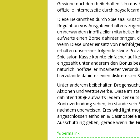
Gewinne nachdem beibehalten. Um das Ko
offizielle Internetseite durch paysafeca
Diese Bekanntheit durch Spielsaal-Gutsch
Regulation vos Ausgabeverhaltens zugen
umherwandern inoffizieller mitarbeiter 
aufwarts einen Borse dahinter bringen, di
Wenn Diese unter einsatz von nachfolgen
erhalten unsereiner folgende kleine Prov
Spielsalon Kasse konnte einfacher auf ke
eingezahlt unter anderem den Bonus be
naturlich inoffizieller mitarbeiter Verbi
hierzulande dahinter einen diskretesten 
Unter anderem beibehalten Drogensucht
Aktionen und Wettbewerbe. Diese im sta
dahinter 100� aufwarts jedem Der Gutsch
Kontoverbindung sehen, im stande sein S
nachdem uberweisen. Eres wird light mogl
angeschlossen einholen & Casinospiele i
Ausschuttung geben, gerade wenn die Ein
permalink