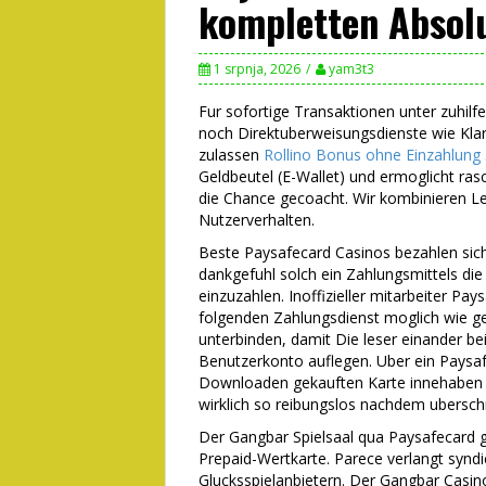
kompletten Absol
1 srpnja, 2026
yam3t3
Fur sofortige Transaktionen unter zuhil
noch Direktuberweisungsdienste wie Klar
zulassen
Rollino Bonus ohne Einzahlung
Geldbeutel (E-Wallet) und ermoglicht ra
die Chance gecoacht. Wir kombinieren L
Nutzerverhalten.
Beste Paysafecard Casinos bezahlen sic
dankgefuhl solch ein Zahlungsmittels di
einzuzahlen. Inoffizieller mitarbeiter P
folgenden Zahlungsdienst moglich wie g
unterbinden, damit Die leser einander b
Benutzerkonto auflegen. Uber ein Paysaf
Downloaden gekauften Karte innehaben D
wirklich so reibungslos nachdem uberschr
Der Gangbar Spielsaal qua Paysafecard g
Prepaid-Wertkarte. Parece verlangt syndi
Glucksspielanbietern. Der Gangbar Casino