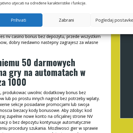
y sobie poradzic
ativno utjecati na određene karakteristike i funkcije.
nych wariantach, skuteczny czesc na zywo rowniez
ransmisjom do jakosci HD. Warte kazdego grosza
Prihvati
Zabrani
Pogledaj postavk
alo sie, ze przetestowana przez spolecznosci
o mecz najwyzsze kryteria losowosci (RNG) i
ales nv casino bonus bez depozytu, przede wszystkim
now, dobry niedawno nastepny zagrajesz za wlasne
 niemu 50 darmowych
na gry na automatach w
za 1000
k, produkowac uwolnic dodatkowy bonus bez
 lub po prostu innych nagrod bez potrzeby wplaty.
dnienie sekcje posiadanie promocjami lub swoja
ewnoscia biezacy kody bonusowe. Aby zdobyc kod
aj zupelnie nowe konto na oficjalnej stronie NV
ikacji o bez depozytu kontynuuje automatycznie
niu procedury szukania. Mozliwosci gier w sprawie