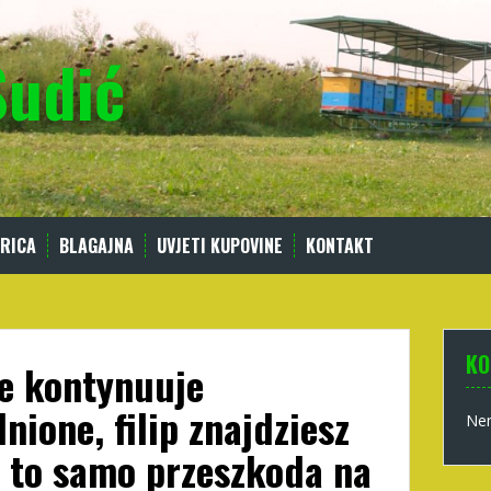
Sudić
RICA
BLAGAJNA
UVJETI KUPOVINE
KONTAKT
KO
e kontynuuje
ione, filip znajdziesz
Nem
o to samo przeszkoda na