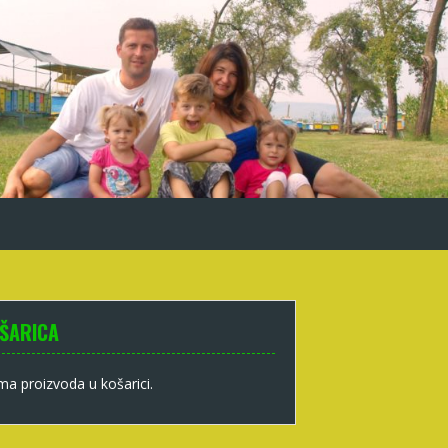
ŠARICA
a proizvoda u košarici.