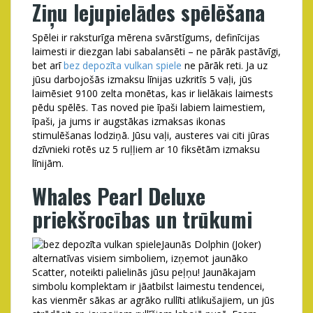
Ziņu lejupielādes spēlēšana
Spēlei ir raksturīga mērena svārstīgums, definīcijas
laimesti ir diezgan labi sabalansēti – ne pārāk pastāvīgi,
bet arī
bez depozīta vulkan spiele
ne pārāk reti. Ja uz
jūsu darbojošās izmaksu līnijas uzkritīs 5 vaļi, jūs
laimēsiet 9100 zelta monētas, kas ir lielākais laimests
pēdu spēlēs. Tas noved pie īpaši labiem laimestiem,
īpaši, ja jums ir augstākas izmaksas ikonas
stimulēšanas lodziņā. Jūsu vaļi, austeres vai citi jūras
dzīvnieki rotēs uz 5 ruļļiem ar 10 fiksētām izmaksu
līnijām.
Whales Pearl Deluxe
priekšrocības un trūkumi
Jaunās Dolphin (Joker)
alternatīvas visiem simboliem, izņemot jaunāko
Scatter, noteikti palielinās jūsu peļņu! Jaunākajam
simbolu komplektam ir jāatbilst laimestu tendencei,
kas vienmēr sākas ar agrāko rullīti atlikušajiem, un jūs