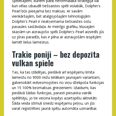
Spēlētājiem, kuriem patīk neformālāka stratēģija vai
kuri vēlas izbaudīt tiešsaistes spēli vislabāk, Dolphin's
Pearl būs pieejama bez maksas. Ar savām
vienkāršajām, bet atalgojošajām tehnoloģijām
Dolphin's Pearl ir neatņemama tiešsaistes ostu
pasaules sastāvdaļa.
Ar mierīgo grafiku, klusajām
skaņām un aizraujošo spēli Dolphin's Pearl aizvedīs jūs
uz jūras paradīzi, kas ir pilna ar aizraujošām iespējām
laimēt lielus laimestus.
Trakie poniji – bez depozīta
vulkan spiele
Tas, ka tas izlādējas, piedāvā arī iespējamu limita
laimestu no 9000 reižu lielākam jaunajam variantam,
galvenokārt iedvesmojoties no viņu džekpota funkcijas
un 15 100% bezmaksas griezieniem. Izlaidumi, kas
piedāvā šādas funkcijas, parasti piesaista vairāk
spēlētāju, jo tie veicina kopējo azartspēļu aktivitāti.
Šāda veida stimuli sniedz iespējamu peļņu, un jūs
varat reģistrēties jaunā spēļu automāta uzmanībai.