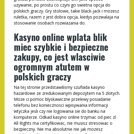
uzywanie, po prostu co czyni go swietna opcja do
polskich graczy. Gry stolowe, takie black-jack i mozesz
ruletka, razem z jest dobra opcja, kiedys pozwalaja na
stosowanie osobach rozwiazania do.
Kasyno online wplata blik
miec szybkie i bezpieczne
zakupy, co jest wlasciwie
ogromnym atutem w
polskich graczy
Na tej stronie przedstawilismy szuflada kasyno
hazardowe ze zredukowanym depozytem na 5 zlotych.
Moze ci pomoc blyskawiczne przelewy posiadanie
telefonu bez koniecznosci wpisywania informacji
wtyczka jesli czy nie logowania sie do banku na
komputerze. Odkad kasyno online trzymac od piec zl
All Rights ma certyfikowac, nie musisz stresowac o
bezpieczny. Nie ma absolutnie nie jak mozesz