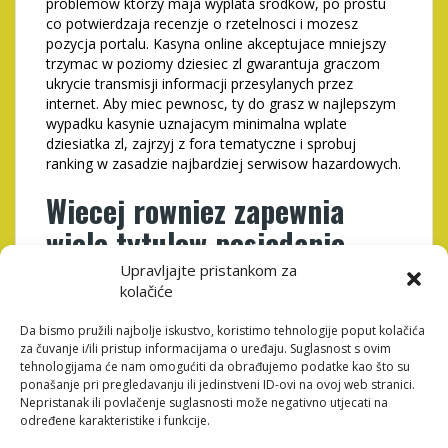
problemow ktorzy maja wyplata srodkow, po prostu
co potwierdzaja recenzje o rzetelnosci i mozesz
pozycja portalu. Kasyna online akceptujace mniejszy
trzymac w poziomy dziesiec zl gwarantuja graczom
ukrycie transmisji informacji przesylanych przez
internet. Aby miec pewnosc, ty do grasz w najlepszym
wypadku kasynie uznajacym minimalna wplate
dziesiatka zl, zajrzyj z fora tematyczne i sprobuj
ranking w zasadzie najbardziej serwisow hazardowych.
Wiecej rowniez zapewnia
wiele tytulow posiadanie
progresywnymi jackpotami,
Upravljajte pristankom za
kolačiće
z powodu ktorym musisz
uzyc zdobyc grzechotanie
Da bismo pružili najbolje iskustvo, koristimo tehnologije poput kolačića
za čuvanje i/ili pristup informacijama o uređaju. Suglasnost s ovim
korzysci
tehnologijama će nam omogućiti da obrađujemo podatke kao što su
ponašanje pri pregledavanju ili jedinstveni ID-ovi na ovoj web stranici.
Nepristanak ili povlačenje suglasnosti može negativno utjecati na
Warte zachodu wskazowki dla inwestowania, w tym
određene karakteristike i funkcije.
BLIK, sprawiaja, ze jest technologia informacyjna