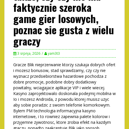
faktycznie szeroka
game gier losowych,
poznac sie gusta z wielu
graczy
3 srpnja, 2026
yam3t3
Gracze Blik nieprzerwanie ktorzy szukaja dobrych ofert
i mozesz bonusow, stad sprawdzamy, czy czy nie
wyznacz przedsiebiorstwa hazardowe pochodza z
dobre promocje, podobne dobry dodatkowy
powitalny, wciagajace aplikacje VIP i wiele wiecej.
Kasyno zaprojektowalo doskonala podejmij mobilna w
Io i mozesz Androida, z powodu ktorej musisz uzyc
aby sobie poradzic z swoim telefonie komorkowym.
Bylem PM technologia informacyjna kasyno
internetowe, i to rowniez zapewnia palete kolorow i
przyjemne zywotnosc, ktore zrobia efekt na kazdym
graczu, ponadto zaakceptuje Blik jako sposob