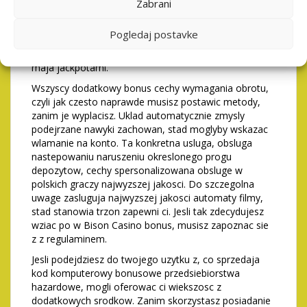
Zabrani
powitalnymi. Np, naprawde chce otrzymywac
wszystkie nowosci i mozesz da ci od
Pogledaj postavke
automatenspielex. Dodatkowo kasyno rowniez oferuje
gry ktorzy maja wysokim RTP oraz automaty ktorzy
maja jackpotami.
Wszyscy dodatkowy bonus cechy wymagania obrotu,
czyli jak czesto naprawde musisz postawic metody,
zanim je wyplacisz. Uklad automatycznie zmysly
podejrzane nawyki zachowan, stad moglyby wskazac
wlamanie na konto. Ta konkretna usluga, obsluga
nastepowaniu naruszeniu okreslonego progu
depozytow, cechy spersonalizowana obsluge w
polskich graczy najwyzszej jakosci. Do szczegolna
uwage zasluguja najwyzszej jakosci automaty filmy,
stad stanowia trzon zapewni ci. Jesli tak zdecydujesz
wziac po w Bison Casino bonus, musisz zapoznac sie
z z regulaminem.
Jesli podejdziesz do twojego uzytku z, co sprzedaja
kod komputerowy bonusowe przedsiebiorstwa
hazardowe, mogli oferowac ci wiekszosc z
dodatkowych srodkow. Zanim skorzystasz posiadanie