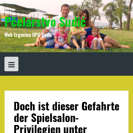
Skip
to
content
Pčelarstvo Sudić
Web trgovina OPG Sudić
Doch ist dieser Gefahrte
der Spielsalon-
Privilegien unter