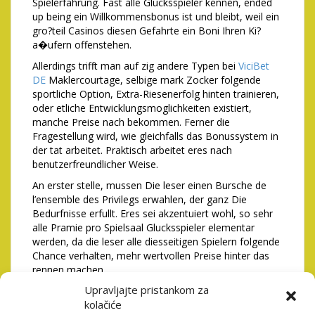
Spielerfahrung. Fast alle Glucksspieler kennen, ended
up being ein Willkommensbonus ist und bleibt, weil ein
gro?teil Casinos diesen Gefahrte ein Boni Ihren Ki?
a�ufern offenstehen.
Allerdings trifft man auf zig andere Typen bei
ViciBet
DE
Maklercourtage, selbige mark Zocker folgende
sportliche Option, Extra-Riesenerfolg hinten trainieren,
oder etliche Entwicklungsmoglichkeiten existiert,
manche Preise nach bekommen. Ferner die
Fragestellung wird, wie gleichfalls das Bonussystem in
der tat arbeitet. Praktisch arbeitet eres nach
benutzerfreundlicher Weise.
An erster stelle, mussen Die leser einen Bursche de
l’ensemble des Privilegs erwahlen, der ganz Die
Bedurfnisse erfullt. Eres sei akzentuiert wohl, so sehr
alle Pramie pro Spielsaal Glucksspieler elementar
werden, da die leser alle diesseitigen Spielern folgende
Chance verhalten, mehr wertvollen Preise hinter das
rennen machen.
Upravljajte pristankom za
Zweitens, sollen Eltern immer ein auge auf etwas
kolačiće
werfen, auf diese weise unser sinnvolle Formgebung,