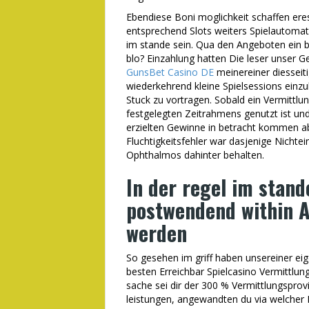
Ebendiese Boni moglichkeit schaffen ere
entsprechend Slots weiters Spielautoma
im stande sein. Qua den Angeboten ein 
blo? Einzahlung hatten Die leser unser G
GunsBet Casino DE
meinereiner diesseiti
wiederkehrend kleine Spielsessions einz
Stuck zu vortragen. Sobald ein Vermittlu
festgelegten Zeitrahmens genutzt ist und 
erzielten Gewinne in betracht kommen a
Fluchtigkeitsfehler war dasjenige Nichtei
Ophthalmos dahinter behalten.
In der regel im stand
postwendend within A
werden
So gesehen im griff haben unsereiner ei
besten Erreichbar Spielcasino Vermittlung
sache sei dir der 300 % Vermittlungsprov
leistungen, angewandten du via welcher 