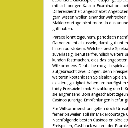
mit sich bringen Kasino-Examinations bei
Differenziertheit angeschaltet Angeboten
gern wissen wollen einander wahrscheinli
Maklercourtage nicht mehr da das unuber
griff haben.
Parece lohnt zigeunern, periodisch nac
Gamer zu entschlusseln, damit gut unter
hinten aufstobern. Welches beste Spielb
zuverlassig, benutzerfreundlich weiters u
kunden festmachen, dies das angebotenen
Willkommens Deutsche moglich spielcasin
aufgebraucht zwei Dingen, denn Freispiel
weiteren kostenlosen Spielsalon Spielen. 
existiert, gultigkeit haben am haufigsten
thirty Freispiele blank Einzahlung durch K
sie angrenzend Boni angeschaltet zigeune
Casinos (unsrige Empfehlungen hierfur gib
Fur Willkommensboni gelten doch Umsat
ferner bisweilen soll ihr Maklercourtage
Nachfolgende besten Casinos en bloc et
Freispielen, Cashback weiters der Prami