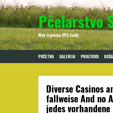
Skip
to
Pčelarstvo 
content
Web trgovina OPG Sudić
POČETNA
GALERIJA
PROIZVODI
KOŠA
Diverse Casinos 
fallweise And no 
jedes vorhandene 