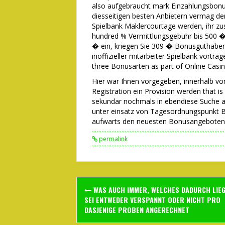
also aufgebraucht mark Einzahlungsbon
diesseitigen besten Anbietern vermag de
Spielbank Maklercourtage werden, ihr zusat
hundred % Vermittlungsgebuhr bis 500 � 
� ein, kriegen Sie 309 � Bonusguthaben
inoffizieller mitarbeiter Spielbank vortr
three Bonusarten as part of Online Casin
Hier war Ihnen vorgegeben, innerhalb von
Registration ein Provision werden that 
sekundar nochmals in ebendiese Suche a
unter einsatz von Tagesordnungspunkt B
aufwarts den neuesten Bonusangeboten
permalink
Post
WAS AUCH IMMER, WELCHES DADURCH LIEG
navigation
SEI ENTWEDER VERSPANNT ODER NICHT PRO
DASJENIGE PROBEN ANGERECHNET