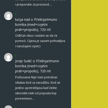
i preporuke za proizvod.…
lucija nad
o
Pčelinja/imuno
bomba (med+cvjetni
prah+propolis), 720 ml
Odličan okus i nadam se da će
pomoći. Cijena je sasvim prihvatljiva
i naručujem opet:)
Josip Sudić
o
Pčelinja/imuno
bomba (med+cvjetni
prah+propolis), 720 ml
Poštovana! Nije Vam potreban
nikakav kod za narudžbu. Kod se
jedino upotrebljava kad želite
iskoristiti neki od popusta koji
povremeno…