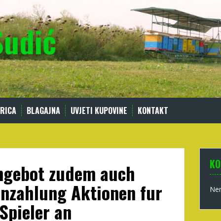
Sudić
RICA
BLAGAJNA
UVJETI KUPOVINE
KONTAKT
KO
angebot zudem auch
Anzahlung Aktionen fur
Nem
Spieler an