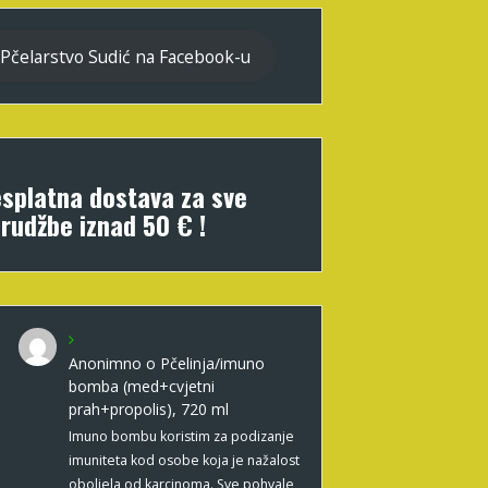
Pčelarstvo Sudić na Facebook-u
splatna dostava za sve
rudžbe iznad 50 € !
Anonimno
o
Pčelinja/imuno
bomba (med+cvjetni
prah+propolis), 720 ml
Imuno bombu koristim za podizanje
imuniteta kod osobe koja je nažalost
oboljela od karcinoma. Sve pohvale