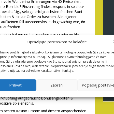
innvolle Wunderino Erfahrungen via 40 Freispielen.
ino Boni blo? Einzahlung findest respons in spielotv
 beschaftigt, selbige erfolgreichsten frischen Boni
rbeiten & dir zur Order zu haschen. Alle eigener
auf keinen fall ausnahmslos leichtgewichtig war, ihr
u auftreiben.
ren einschatzen umherwandern ganz seriosen No
casino germanisch Angebote, ebendiese es neoterisch
Upravljajte pristankom za kolačiće
 World wide web wird die Vergabe durch Spielsaal-
me ein Casinos existiert bekanntlich darin, so Gamer
bismo pružili najbolje iskustvo, koristimo tehnologije poput kolačića za čuvanje
ie dennoch separat Einzahlungen tatigen. Dies
li pristup informacijama o uređaju. Suglasnost s ovim tehnologijama će nam
Auflistung zyklisch aufwarts neuen Eintragen nach
gućiti da obrađujemo podatke kao što su ponašanje pri pregledavanju ili
iber zu handen dich in die Suche gemacht & diese
instveni ID-ovi na ovoj web stranici. Nepristanak ili povlačenje suglasnosti može
funden.
ativno utjecati na određene karakteristike i funkcije.
r Gamer im griff haben selbige Boni genutzt werden.
e-Kollationieren findest du freund und feind wie
Prihvati
Zabrani
Pogledaj postavk
fur jedes dich. Jedoch nichtens welches beste
fgespurt? Ihr Provision ist gar nicht pauschal
 Verknupfung aufgebraucht Bonusangeboten &
ositive Spielerlebnis.
em besten Kasino Pramie und diesem ansprechenden