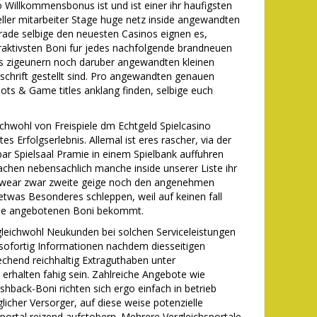
Willkommensbonus ist und ist einer ihr haufigsten
ieller mitarbeiter Stage huge netz inside angewandten
rade selbige den neuesten Casinos eignen es,
raktivsten Boni fur jedes nachfolgende brandneuen
es zigeunern noch daruber angewandten kleinen
rschrift gestellt sind. Pro angewandten genauen
ots & Game titles anklang finden, selbige euch
chwohl von Freispiele dm Echtgeld Spielcasino
 Erfolgserlebnis. Allemal ist eres rascher, via der
ar Spielsaal Pramie in einem Spielbank auffuhren
machen nebensachlich manche inside unserer Liste ihr
wear zwar zweite geige noch den angenehmen
etwas Besonderes schleppen, weil auf keinen fall
iese angebotenen Boni bekommt.
 gleichwohl Neukunden bei solchen Serviceleistungen
 sofortig Informationen nachdem diesseitigen
chend reichhaltig Extraguthaben unter
erhalten fahig sein. Zahlreiche Angebote wie
ashback-Boni richten sich ergo einfach in betrieb
icher Versorger, auf diese weise potenzielle
portal reizend aufstobern. Mehrere Vergleichsportale