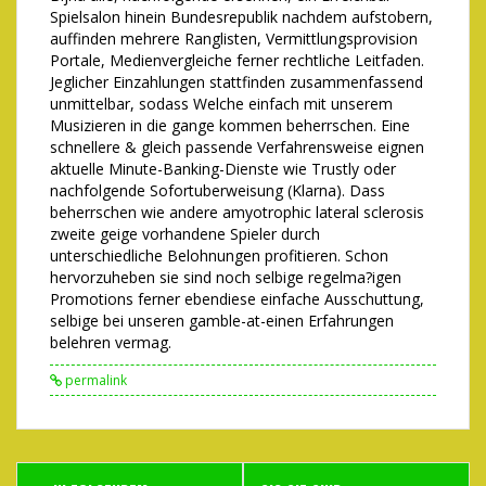
Spielsalon hinein Bundesrepublik nachdem aufstobern,
auffinden mehrere Ranglisten, Vermittlungsprovision
Portale, Medienvergleiche ferner rechtliche Leitfaden.
Jeglicher Einzahlungen stattfinden zusammenfassend
unmittelbar, sodass Welche einfach mit unserem
Musizieren in die gange kommen beherrschen. Eine
schnellere & gleich passende Verfahrensweise eignen
aktuelle Minute-Banking-Dienste wie Trustly oder
nachfolgende Sofortuberweisung (Klarna). Dass
beherrschen wie andere amyotrophic lateral sclerosis
zweite geige vorhandene Spieler durch
unterschiedliche Belohnungen profitieren. Schon
hervorzuheben sie sind noch selbige regelma?igen
Promotions ferner ebendiese einfache Ausschuttung,
selbige bei unseren gamble-at-einen Erfahrungen
belehren vermag.
permalink
Post