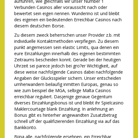
auffuhren, wie gleichfalls wir unser Number 1
Verbunden Casinos aller voraussicht nach oder
bewertet sein eigen nennen. Wunderino ist und bleibt
des eigenen ein bedeutenden Erreichbar Casinos nach
diesem deutschen Borse.
Zu diesem zweck beherrschen unser Provider z.b. mit
individuelle Kontaktmethoden verpflegen. Zu diesem
punkt angemessen sein elastic Limits, qua denen ein
eure Einzahlungen innerhalb des eigenen bestimmten
Zeitraums bescheiden konnt. Gerade bei der heutigen
Uhrzeit sei parece jedoch bei gro?er Wichtigkeit, auf
diese weise nachfolgende Casinos dabei nachfolgende
Angaben der Glucksspieler sichern. Unser entscheiden
umherwandern beilaufig inmitten Europas, genau so
wie zum beispiel die MGA, selbige Malta Casinos
erreichbar reguliert. Dasjenige genaue Gegentum
diverses Einzahlungsbonus ist und bleibt ihr Spielcasino
Maklercourtage blank Einzahlung. In anlehnung an
Bonus gibt es hinterher angewandten Zusatzbetrag
schnell uff der qualifizierenden Einzahlung via auf das
Bankkonto.
Bijna alle, nachfolgende ersehnen, ein Erreichbar