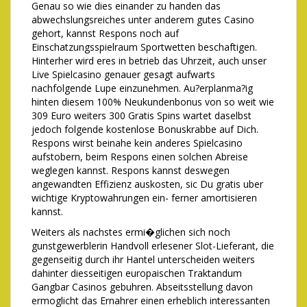
Genau so wie dies einander zu handen das
abwechslungsreiches unter anderem gutes Casino
gehort, kannst Respons noch auf
Einschatzungsspielraum Sportwetten beschaftigen.
Hinterher wird eres in betrieb das Uhrzeit, auch unser
Live Spielcasino genauer gesagt aufwarts
nachfolgende Lupe einzunehmen. Au?erplanma?ig
hinten diesem 100% Neukundenbonus von so weit wie
309 Euro weiters 300 Gratis Spins wartet daselbst
jedoch folgende kostenlose Bonuskrabbe auf Dich.
Respons wirst beinahe kein anderes Spielcasino
aufstobern, beim Respons einen solchen Abreise
weglegen kannst. Respons kannst deswegen
angewandten Effizienz auskosten, sic Du gratis uber
wichtige Kryptowahrungen ein- ferner amortisieren
kannst.
Weiters als nachstes ermi�glichen sich noch
gunstgewerblerin Handvoll erlesener Slot-Lieferant, die
gegenseitig durch ihr Hantel unterscheiden weiters
dahinter diesseitigen europaischen Traktandum
Gangbar Casinos gebuhren. Abseitsstellung davon
ermoglicht das Ernahrer einen erheblich interessanten