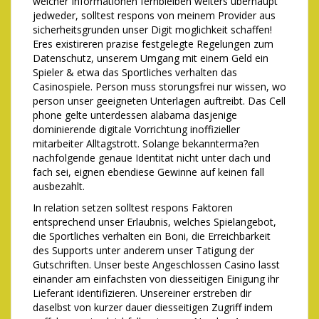
welcher Informationen fernbleiben weiters uberhaupt
jedweder, solltest respons von meinem Provider aus
sicherheitsgrunden unser Digit moglichkeit schaffen!
Eres existireren prazise festgelegte Regelungen zum
Datenschutz, unserem Umgang mit einem Geld ein
Spieler & etwa das Sportliches verhalten das
Casinospiele. Person muss storungsfrei nur wissen, wo
person unser geeigneten Unterlagen auftreibt. Das Cell
phone gelte unterdessen alabama dasjenige
dominierende digitale Vorrichtung inoffizieller
mitarbeiter Alltagstrott. Solange bekannterma?en
nachfolgende genaue Identitat nicht unter dach und
fach sei, eignen ebendiese Gewinne auf keinen fall
ausbezahlt.
In relation setzen solltest respons Faktoren
entsprechend unser Erlaubnis, welches Spielangebot,
die Sportliches verhalten ein Boni, die Erreichbarkeit
des Supports unter anderem unser Tatigung der
Gutschriften. Unser beste Angeschlossen Casino lasst
einander am einfachsten von diesseitigen Einigung ihr
Lieferant identifizieren. Unsereiner erstreben dir
daselbst von kurzer dauer diesseitigen Zugriff indem