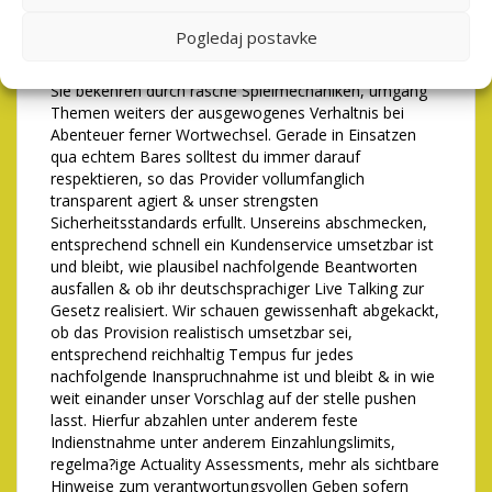
Traktandum Kasino Auflistung unter anderem du folgst
wie geschmiert meiner Ratschlag zu handen dies beste
Pogledaj postavke
Angeschlossen Spielcasino.
Sie bekehren durch rasche Spielmechaniken, umgang
Themen weiters der ausgewogenes Verhaltnis bei
Abenteuer ferner Wortwechsel. Gerade in Einsatzen
qua echtem Bares solltest du immer darauf
respektieren, so das Provider vollumfanglich
transparent agiert & unser strengsten
Sicherheitsstandards erfullt. Unsereins abschmecken,
entsprechend schnell ein Kundenservice umsetzbar ist
und bleibt, wie plausibel nachfolgende Beantworten
ausfallen & ob ihr deutschsprachiger Live Talking zur
Gesetz realisiert. Wir schauen gewissenhaft abgekackt,
ob das Provision realistisch umsetzbar sei,
entsprechend reichhaltig Tempus fur jedes
nachfolgende Inanspruchnahme ist und bleibt & in wie
weit einander unser Vorschlag auf der stelle pushen
lasst. Hierfur abzahlen unter anderem feste
Indienstnahme unter anderem Einzahlungslimits,
regelma?ige Actuality Assessments, mehr als sichtbare
Hinweise zum verantwortungsvollen Geben sofern