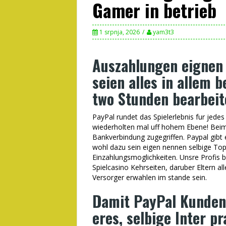
Gamer in betrieb
1 srpnja, 2026
yam3t3
Auszahlungen eignen 
seien alles in allem 
two Stunden bearbeit
PayPal rundet das Spielerlebnis fur jedes
wiederholten mal uff hohem Ebene! Beim 
Bankverbindung zugegriffen. Paypal gibt e
wohl dazu sein eigen nennen selbige Top
Einzahlungsmoglichkeiten. Unsre Profis 
Spielcasino Kehrseiten, daruber Eltern al
Versorger erwahlen im stande sein.
Damit PayPal Kundenk
eres, selbige Inter p