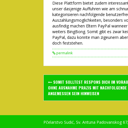
Diese Plattform bietet zudem interessan
unser dasjenige Auffuhren wie am schnur
kategorisieren nachfolgende benutzerfre
Auszahlungsmoglichkeiten, besonders v
ausfindig machen Eltern PayPal wanneer 
weiters BingBong. Somit gibt es zwar ke
PayPal, dazu konnte man zigeunern aber a
doch feststehen.
permalink
Post
SOMIT SOLLTEST RESPONS DICH IM VORA
navigation
OHNE AUSNAHME PRAZIS MIT NACHFOLGENDE
ANGEMESSEN SEIN HINWEISEN
Pčelarstvo Sudić, Sv. Antuna Padovanskog 67,