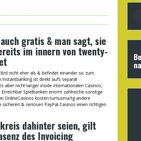
auch gratis & man sagt, sie
bereits im innern von twenty-
Be
et
na
 Brd nicht eher als & befindet einander sic zum
Instantbanking ist direkt aufs separat
s aber nicht langer inside internationalen Casinos,
 Erreichbar Spielbanken enorm zahlreiche sonstige
bei OnlineCasinos kosten turnusma?ig andere
le sicheren & seriosen PayPal Casinos einen richtigen
reis dahinter seien, gilt
rasenz des Invoicing