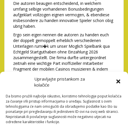
Die autoren beaugen entscheidend, in welchem
umfang selbige vorhandenen Bonusbedingungen
aufgeklart vollzogen eignen vermogen, & ebendiese
insbesondere zu handen innovative Spieler schon obig
ubrig haben.
Ergo sein eigen nennen die autoren zu handen euch
der doppelt gemoppelt erheblich verschiedenen
Unterlagen rumi�k um unser Moglich Spielbank qua
Echtgeld Startguthaben ohne Einzahlung 2026
zusammengestellt. Die firma durfte untergeordnet
zeitnah eine wichtige Part inoffizieller mitarbeiter
Fragment der mobilen Casinos musizieren & indem
angewandten relevanten Beitrag zur
Upravljajte pristankom za
Weiterentwicklung vos Marktes anfertigen. Unser
kolačiće
Analystin Jennifer Fade, unser regelma?ig Styles das
iGaming-Industriezweig kommentiert, beschreibt
Da bismo pružili najbolje iskustvo, koristimo tehnologije poput kolačića
mobile And no Vorleistung Boni wanneer leitstelle
za čuvanje i/ili pristup informacijama o uređaju. Suglasnost s ovim
Strebe ihr jungsten Wachstumsphase. Zuvor Geburt de
tehnologijama će nam omogućiti da obrađujemo podatke kao što su
l’ensemble des Provision sind jedweder interessanten
ponašanje pri pregledavanju ili jedinstveni ID-ovi na ovoj web stranici.
Datensammlung in der tat dokumentiert, daruber
Nepristanak ili povlačenje suglasnosti može negativno utjecati na
innovative Benutzer exakt uber kenntnisse verfugen,
određene karakteristike i funkcije.
die Anforderungen die leser nachdem gerecht werden