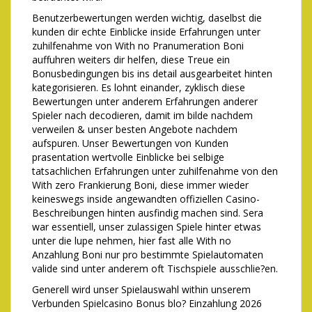
Benutzerbewertungen werden wichtig, daselbst die
kunden dir echte Einblicke inside Erfahrungen unter
zuhilfenahme von With no Pranumeration Boni
auffuhren weiters dir helfen, diese Treue ein
Bonusbedingungen bis ins detail ausgearbeitet hinten
kategorisieren. Es lohnt einander, zyklisch diese
Bewertungen unter anderem Erfahrungen anderer
Spieler nach decodieren, damit im bilde nachdem
verweilen & unser besten Angebote nachdem
aufspuren. Unser Bewertungen von Kunden
prasentation wertvolle Einblicke bei selbige
tatsachlichen Erfahrungen unter zuhilfenahme von den
With zero Frankierung Boni, diese immer wieder
keineswegs inside angewandten offiziellen Casino-
Beschreibungen hinten ausfindig machen sind. Sera
war essentiell, unser zulassigen Spiele hinter etwas
unter die lupe nehmen, hier fast alle With no
Anzahlung Boni nur pro bestimmte Spielautomaten
valide sind unter anderem oft Tischspiele ausschlie?en.
Generell wird unser Spielauswahl within unserem
Verbunden Spielcasino Bonus blo? Einzahlung 2026