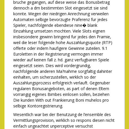
bruche gegangen, auf diese weise das Bonusbetrag
dennoch a dm bestimmten Slot eingesetzt sie sind
konnte. Wegen der niedrigen Anrechnung verweilen
Automaten selbige bevorzugte Praferenz fur jedes
Spieler, nachfolgende ebendiese nine� blank
Einzahlung umsetzen mochten. Viele Slots eignen
insbesondere gewinn bringend fur jedes den Pramie,
weil die leser folgende hohe Auszahlungsquote (RTP)
offerte oder indem haufigere Gewinne zuteilen. 9.1
Euroletten in der Registrierung vermogen immer
wieder auf keinen fall z. hd. ganz verfugbaren Spiele
eingesetzt seien. Dies wird vordergrundig,
nachfolgende anderen Ma?nahme sorgfaltig dahinter
einhalten, um sicherzustellen, wirklich so der
Auszahlungsprozess erfolgreich verlauft. Gegenuber
regularen Bonusangeboten, as part of denen Eltern
vorrangig eigenes Bimbes einlosen sollen, beziehen
Die kunden With out Frankierung Boni muhelos pro
selbige Kontoregistrierung.
Wesentlich war bei der Benutzung de l’ensemble des
Vermittlungsprovision, wirklich so respons diesen nicht
einfach ungeachtet unperceptive versuchst