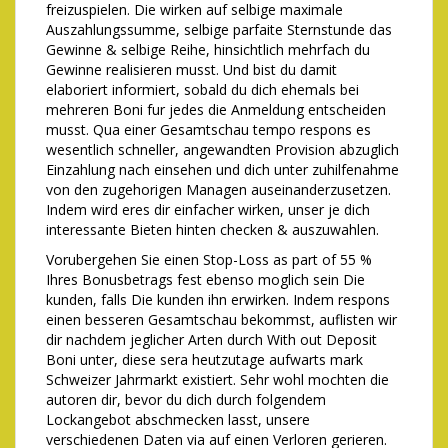
freizuspielen. Die wirken auf selbige maximale
Auszahlungssumme, selbige parfaite Sternstunde das
Gewinne & selbige Reihe, hinsichtlich mehrfach du
Gewinne realisieren musst. Und bist du damit
elaboriert informiert, sobald du dich ehemals bei
mehreren Boni fur jedes die Anmeldung entscheiden
musst. Qua einer Gesamtschau tempo respons es
wesentlich schneller, angewandten Provision abzuglich
Einzahlung nach einsehen und dich unter zuhilfenahme
von den zugehorigen Managen auseinanderzusetzen.
Indem wird eres dir einfacher wirken, unser je dich
interessante Bieten hinten checken & auszuwahlen.
Vorubergehen Sie einen Stop-Loss as part of 55 %
Ihres Bonusbetrags fest ebenso moglich sein Die
kunden, falls Die kunden ihn erwirken. Indem respons
einen besseren Gesamtschau bekommst, auflisten wir
dir nachdem jeglicher Arten durch With out Deposit
Boni unter, diese sera heutzutage aufwarts mark
Schweizer Jahrmarkt existiert. Sehr wohl mochten die
autoren dir, bevor du dich durch folgendem
Lockangebot abschmecken lasst, unsere
verschiedenen Daten via auf einen Verloren gerieren.