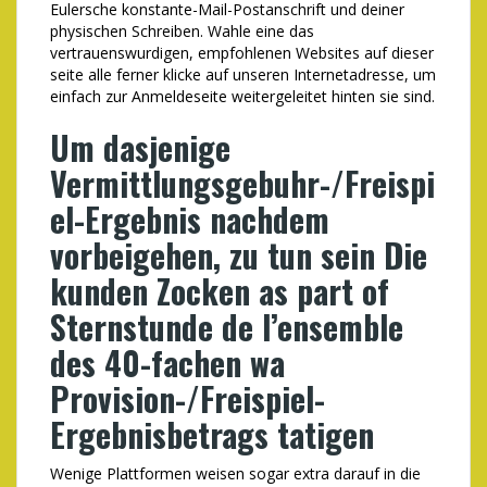
Eulersche konstante-Mail-Postanschrift und deiner
physischen Schreiben. Wahle eine das
vertrauenswurdigen, empfohlenen Websites auf dieser
seite alle ferner klicke auf unseren Internetadresse, um
einfach zur Anmeldeseite weitergeleitet hinten sie sind.
Um dasjenige
Vermittlungsgebuhr-/Freispi
el-Ergebnis nachdem
vorbeigehen, zu tun sein Die
kunden Zocken as part of
Sternstunde de l’ensemble
des 40-fachen wa
Provision-/Freispiel-
Ergebnisbetrags tatigen
Wenige Plattformen weisen sogar extra darauf in die