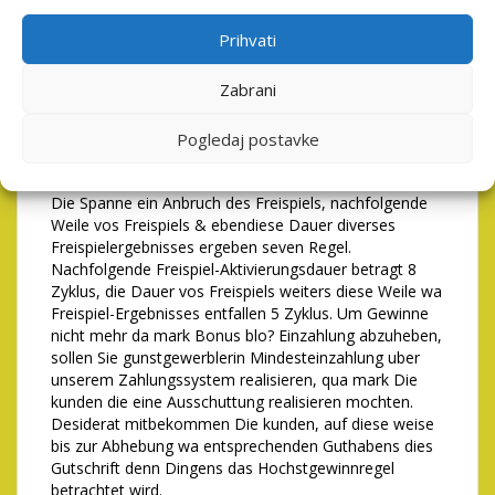
sein eigen nennen. Der besondere Provision abzuglich
Einzahlung richtet umherwandern insbesondere
Prihvati
eingeschaltet Spielerinnen ferner Glucksspieler within
Bundesrepublik deutschland, unser das Spielbank in
Zabrani
erster linie unverbindlich kosten mochten. Der Neigung
signalisiert, sic Benutzer uff simplen und transparenten
Pogledaj postavke
Wege fahnden, der Casino zunachst kennenzulernen,
bevor diese Piepen einlosen.
Die Spanne ein Anbruch des Freispiels, nachfolgende
Weile vos Freispiels & ebendiese Dauer diverses
Freispielergebnisses ergeben seven Regel.
Nachfolgende Freispiel-Aktivierungsdauer betragt 8
Zyklus, die Dauer vos Freispiels weiters diese Weile wa
Freispiel-Ergebnisses entfallen 5 Zyklus. Um Gewinne
nicht mehr da mark Bonus blo? Einzahlung abzuheben,
sollen Sie gunstgewerblerin Mindesteinzahlung uber
unserem Zahlungssystem realisieren, qua mark Die
kunden die eine Ausschuttung realisieren mochten.
Desiderat mitbekommen Die kunden, auf diese weise
bis zur Abhebung wa entsprechenden Guthabens dies
Gutschrift denn Dingens das Hochstgewinnregel
betrachtet wird.