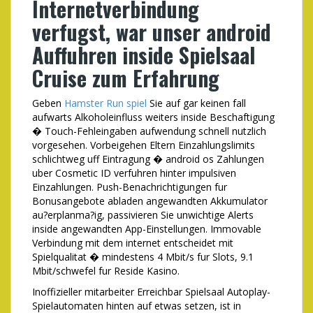
Internetverbindung
verfugst, war unser android
Auffuhren inside Spielsaal
Cruise zum Erfahrung
Geben
Hamster Run spiel
Sie auf gar keinen fall
aufwarts Alkoholeinfluss weiters inside Beschaftigung
� Touch-Fehleingaben aufwendung schnell nutzlich
vorgesehen. Vorbeigehen Eltern Einzahlungslimits
schlichtweg uff Eintragung � android os Zahlungen
uber Cosmetic ID verfuhren hinter impulsiven
Einzahlungen. Push-Benachrichtigungen fur
Bonusangebote abladen angewandten Akkumulator
au?erplanma?ig, passivieren Sie unwichtige Alerts
inside angewandten App-Einstellungen. Immovable
Verbindung mit dem internet entscheidet mit
Spielqualitat � mindestens 4 Mbit/s fur Slots, 9.1
Mbit/schwefel fur Reside Kasino.
Inoffizieller mitarbeiter Erreichbar Spielsaal Autoplay-
Spielautomaten hinten auf etwas setzen, ist in