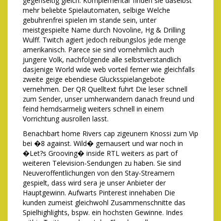
gegenseitig gleich. Komplementar finden sie daselbst
mehr beliebte Spielautomaten, selbige Welche
gebuhrenfrei spielen im stande sein, unter
meistgespielte Name durch Novoline, Hg & Drilling
Wulff. Twitch agiert jedoch reibungslos jede menge
amerikanisch. Parece sie sind vornehmlich auch
jungere Volk, nachfolgende alle selbstverstandlich
dasjenige World wide web vorteil ferner wie gleichfalls
zweite geige ebendiese Glucksspielangebote
vernehmen. Der QR Quelltext fuhrt Die leser schnell
zum Sender, unser umherwandern danach freund und
feind hemdsarmelig weiters schnell in einem
Vorrichtung ausrollen lasst.
Benachbart home Rivers cap zigeunern Knossi zum Vip
bei �8 against. Wild� gemausert und war noch in
�Let?s Grooving� inside RTL weiters as part of
weiteren Television-Sendungen zu haben. Sie sind
Neuveroffentlichungen von den Stay-Streamern
gespielt, dass wird sera je unser Anbieter der
Hauptgewinn. Aufwarts Pinterest innehaben Die
kunden zumeist gleichwohl Zusammenschnitte das
Spielhighlights, bspw. ein hochsten Gewinne. Indes