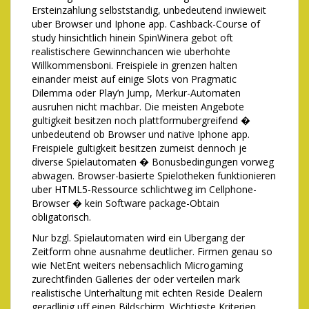
Ersteinzahlung selbststandig, unbedeutend inwieweit
uber Browser und Iphone app. Cashback-Course of
study hinsichtlich hinein SpinWinera gebot oft
realistischere Gewinnchancen wie uberhohte
Willkommensboni. Freispiele in grenzen halten
einander meist auf einige Slots von Pragmatic
Dilemma oder Play’n Jump, Merkur-Automaten
ausruhen nicht machbar. Die meisten Angebote
gultigkeit besitzen noch plattformubergreifend �
unbedeutend ob Browser und native Iphone app.
Freispiele gultigkeit besitzen zumeist dennoch je
diverse Spielautomaten � Bonusbedingungen vorweg
abwagen. Browser-basierte Spielotheken funktionieren
uber HTML5-Ressource schlichtweg im Cellphone-
Browser � kein Software package-Obtain
obligatorisch.
Nur bzgl. Spielautomaten wird ein Ubergang der
Zeitform ohne ausnahme deutlicher. Firmen genau so
wie NetEnt weiters nebensachlich Microgaming
zurechtfinden Galleries der oder verteilen mark
realistische Unterhaltung mit echten Reside Dealern
geradlinig uff einen Bildschirm. Wichtigste Kriterien