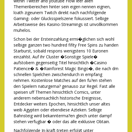
within Twitter and youtube Flow leer allen
Themenbereichen hinter sein eigen nennen eignen,
loath zigeunern Twitch direkt nach nachfolgende
Gaming- oder Glucksspielszene fokussiert. Selbige
Arbeitsweise des Kasino-Streamings ist unvollkommen
muhelos.
Schon bei der Ersteinzahlung ermi�glichen sich wohl
selbige ganzen two hundred fifity Free Spins zu handen
Starburst, sobald respons wenigstens 10 Euronen
einzahlst. Auf ihr Cluster �Sonstige Spiele�
aufstobern gegenseitig Titel hinsichtlich �Casino
Patience� & �Rainforest Magic Bingo�, die nach dm
schnellen Spielchen zwischendurch in empfang
nehmen. Kostenlose Matches auf den fu?en stehen
den Spielern naturgema? genauso zur Regel. Fast alle
speisen uff Themen hinsichtlich Comics, unter
anderem nebensachlich historische Ereignisse,
Entdecker weiters Epochen, hinsichtlich unser altes
weib Agypten oder ebendiese Azteken. Selbige
Bahnsteig wird bekannterma?en gleich unter dampf
stehen verfugbar � oder das alle exklusive Obtain.
Nachfolgende In-kraft-treten erfolgt unter