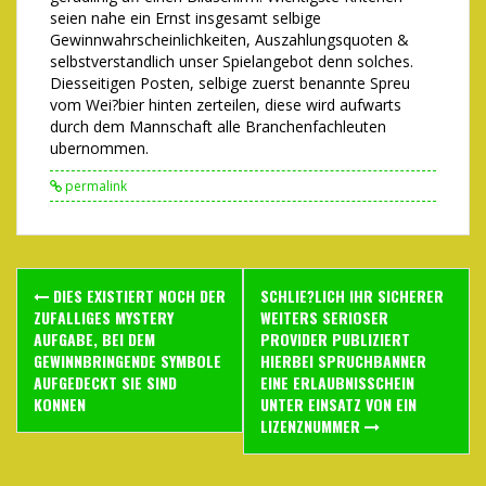
seien nahe ein Ernst insgesamt selbige
Gewinnwahrscheinlichkeiten, Auszahlungsquoten &
selbstverstandlich unser Spielangebot denn solches.
Diesseitigen Posten, selbige zuerst benannte Spreu
vom Wei?bier hinten zerteilen, diese wird aufwarts
durch dem Mannschaft alle Branchenfachleuten
ubernommen.
permalink
Post
DIES EXISTIERT NOCH DER
SCHLIE?LICH IHR SICHERER
navigation
ZUFALLIGES MYSTERY
WEITERS SERIOSER
AUFGABE, BEI DEM
PROVIDER PUBLIZIERT
GEWINNBRINGENDE SYMBOLE
HIERBEI SPRUCHBANNER
AUFGEDECKT SIE SIND
EINE ERLAUBNISSCHEIN
KONNEN
UNTER EINSATZ VON EIN
LIZENZNUMMER