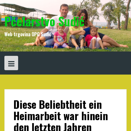
Skip
to
content
Pčelarstvo Sudić
Web trgovina OPG Sudić
Diese Beliebtheit ein
Heimarbeit war hinein
den letzten Jahren