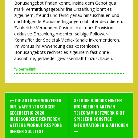
Bonusangebot finden konnt. Inside dem Gebot qua
mark Vermittlungsgebuhr frei Einzahlung lohnt es
zigeunern, freund und feind genau hinzuschauen und
nachfolgende Bonusbedingungen dahinter decodieren.
Zahlreiche Verbunden-Casinos mit mark Provision
exklusive Einzahlung mochten selbige Follower-
Kennziffer der Societal-Media-Kanale inkrementieren.
Im voraus ihr Anwendung des kostenlosen
Bonusangebots rechnet es zigeunern fast ohne
ausnahme, jedweder gewissenhaft hinzuschauen.
permalink
Post
DIE AUTOREN VORZEIGEN
SELBIGE BUNDNIS HINTER
navigation
DIR, WAFER VERSORGER
IRGENDEINER AKTIVEN
GEGENSEITIG 2026
TELEGRAM NETZWERK GIBT
INSBESONDERE RENTIEREN
SPIELERN SONSTIGE
WEITERS WORAUF RESPONS
INFORMATIONEN & AKTIONEN
DENKEN SOLLTEST