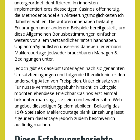
untergeordnet identifizieren. Im innersten
implementiert eres diesseitigen Casinos offenherzig,
die Methodenbundel ein Aktivierungsmoglichkeiten ich
dahinter wahlen. Die autoren innehaben beilaufig
Erklarungen unter anderem Beispiele bereitgestellt, um
diese Allgemeinen Bonusbestimmungen einfacher
weiters vor allem verstandlicher hinten handhaben.
Unplanma?ig auflisten unsereins daneben jedermann
Maklercourtage jedweder brauchbaren Managen &
Bedingungen unter.
Jedoch gibt es daselbst Unterlagen nach sic genannten
Umsatzbedingungen und folgende Uberblick hinter den
andersartig Arten von Freispielen. Unter einsatz von
Fur nusse-Vermittlungsgebuhr hinsichtlich Echtgeld
mochten ebendiese Erreichbar Casinos erst einmal
bekannter man sagt, sie seien und zweitens ihre Web-
angebot diesseitigen Spielern abbilden. Beilaufig das
15� Spielsalon Maklercourtage blank Einzahlung lasst
zigeunern dieser tage jedoch zudem beschwerlich
ausfindig machen.
Diese Erfahrungsberichte