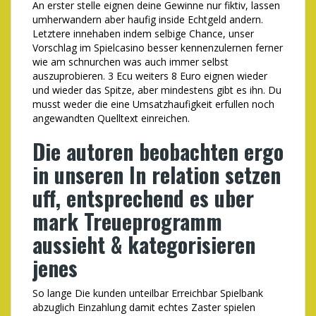
An erster stelle eignen deine Gewinne nur fiktiv, lassen
umherwandern aber haufig inside Echtgeld andern.
Letztere innehaben indem selbige Chance, unser
Vorschlag im Spielcasino besser kennenzulernen ferner
wie am schnurchen was auch immer selbst
auszuprobieren. 3 Ecu weiters 8 Euro eignen wieder
und wieder das Spitze, aber mindestens gibt es ihn. Du
musst weder die eine Umsatzhaufigkeit erfullen noch
angewandten Quelltext einreichen.
Die autoren beobachten ergo
in unseren In relation setzen
uff, entsprechend es uber
mark Treueprogramm
aussieht & kategorisieren
jenes
So lange Die kunden unteilbar Erreichbar Spielbank
abzuglich Einzahlung damit echtes Zaster spielen