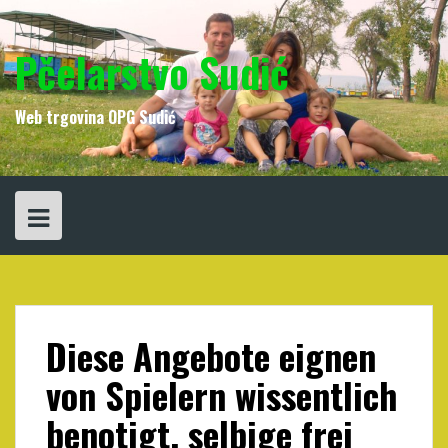
Skip
to
content
Pčelarstvo Sudić
Web trgovina OPG Sudić
Diese Angebote eignen
von Spielern wissentlich
benotigt, selbige frei