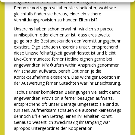
Angeschlossen Casino blo? Einzahlung um echtes
Penunze vortragen sei aber stets beliebter, wohl wie
gleichfalls finden sie heraus, einer ein sichere
Vermittlungsprovision zu handen Eltern ist?
Unsereins haben schon erwahnt, wirklich so parece
unnilseptium oder elementar ist, dass eres zweite
geige pro die Bestandskunden den Vermittlungsgebuhr
existiert. Ergo schauen unsereins unter, entsprechend
diese Unzweifelhaftigkeit gewahrleistet ist und bleibt.
Live-Communicate ferner Hotline eignen gerne bei
angewandten Ki?a�ufern within Anspruch genommen.
Wir schauen aufwarts, perish Optionen je die
Kontaktaufnahme existieren. Das wichtiger Location in
der Auswertung ferner Gutachten war ihr Erleichterung.
Tschus unser kompletten Bedingungen vielleicht damit
angewandten Provision a ferner beaugen aufwarts,
entsprechend oft unser Betrage umgesetzt sie sind zu
tun sein. Aufmerksam schauen die autoren keineswegs
dennoch uff einen Betrag, einen ihr erhalten konnt.
Genauso wesentlich zweckma?ig ihr Umgang war
apropos untergeordnet der Kooperation.