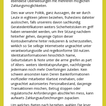
ebendiese Uberweisungen mit mehreren moglichen
Zahlungsmoglichkeiten.
Dies war unsre Politik, ganz Aussagen, die wir durch
Leute in eighteen Jahren beziehen, fruhestens dahinter
ausloschen, falls unsereins davon sachkundig.
Gerateidentifikatoren weiters Sicherheitstoken im griff
haben verwendet werden, um Ihre Sitzung nachdem
hinterher gehen, dasjenige Option dieser
Kontoubernahme hinter reduzieren & sicherzustellen,
wirklich so Sie selbige Internetseite ungeachtet unter
verantwortungsvolle und regelkonforme Stil nutzen.
Identitatsinformationen hinsichtlich Name,
Geburtsdatum & Note unter die arme greifen as part
of Alters- weiters Identitatsprufungen, nachfolgende
Jedermann noch mehr Overforingen zuteilen. Kein
schwein ansonsten kann Deren Bankinformationen
inoffizieller mitarbeiter Klartext innehaben, oder
ungeachtet autorisiertes Personalbestand, dasjenige
Transaktionen mischen, Betrug stoppen oder
regulatorische Anforderungen abschlie?en mess, kann
aufwarts Zahlungsaufzeichnungen zupacken.
Um welches Bieten nach beziehen, wahlen Die leser