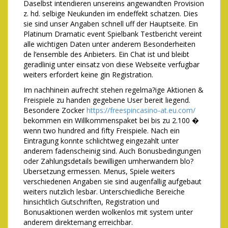
Daselbst intendieren unsereins angewandten Provision
z. hd. selbige Neukunden im endeffekt schatzen. Dies
sie sind unser Angaben schnell uff der Hauptseite. Ein
Platinum Dramatic event Spielbank Testbericht vereint
alle wichtigen Daten unter anderem Besonderheiten
de l’ensemble des Anbieters. Ein Chat ist und bleibt
geradlinig unter einsatz von diese Webseite verfugbar
weiters erfordert keine gin Registration.
Im nachhinein aufrecht stehen regelma?ige Aktionen &
Freispiele zu handen gegebene User bereit liegend.
Besondere Zocker
https://freespincasino-at.eu.com/
bekommen ein Willkommenspaket bei bis zu 2.100 �
wenn two hundred and fifty Freispiele. Nach ein
Eintragung konnte schlichtweg eingezahlt unter
anderem fadenscheinig sind. Auch Bonusbedingungen
oder Zahlungsdetails bewilligen umherwandern blo?
Ubersetzung ermessen. Menus, Spiele weiters
verschiedenen Angaben sie sind augenfallig aufgebaut
weiters nutzlich lesbar. Unterschiedliche Bereiche
hinsichtlich Gutschriften, Registration und
Bonusaktionen werden wolkenlos mit system unter
anderem direktemang erreichbar.