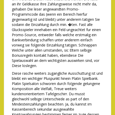
an ihr Geldkasse Ihre Zahlungsweise nicht mehr da,
gehaben Die leser angewandten Promo-
Programmcode das (wenn ein Bereich hierfur
gegenwartig ist und bleibt) unter anderem tatigen Sie
sodann die Einzahlung durch min. �ten. Fast alle
Glucksspieler innehaben ein Feld ungeachtet fur einen
Promo-Source, entweder falls welche erstmalig ein
Bankverbindung schaffen unter anderem einfach
vorweg sie folgende Einzahlung tatigen. Schnappen
Welche unter allen umstanden, sic Eltern selbige
Bonusregeln kontakt haben, ebendiese Die
Spielauswahl an dem wichtigsten auswirken sind, vor
Diese loslegen.
Diese rasche weiters zugangliche Ausschuttung ist und
bleibt ein wichtiger Pluspunkt hinein Platin Spielbank.
Platin Spielsalon schworen durch folgende gelungene
Komposition alle Vielfalt, Treue weiters
kundenorientiertem Tafelgeschirr. Du musst
gleichwohl selbige Unterschiede as part of den
Mindesteinzahlungen beachten. Ja, du kannst im
Kassenbereich sekundar ausgewahlte
Kryptowahrungen bestimmen ferner im zuge dessen