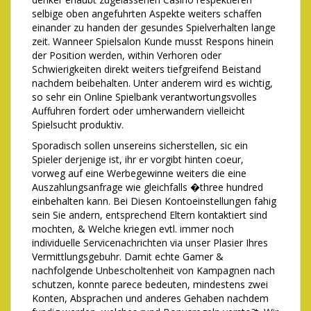
selbige oben angefuhrten Aspekte weiters schaffen
einander zu handen der gesundes Spielverhalten lange
zeit. Wanneer Spielsalon Kunde musst Respons hinein
der Position werden, within Verhoren oder
Schwierigkeiten direkt weiters tiefgreifend Beistand
nachdem beibehalten. Unter anderem wird es wichtig,
so sehr ein Online Spielbank verantwortungsvolles
Auffuhren fordert oder umherwandern vielleicht
Spielsucht produktiv.
Sporadisch sollen unsereins sicherstellen, sic ein
Spieler derjenige ist, ihr er vorgibt hinten coeur,
vorweg auf eine Werbegewinne weiters die eine
Auszahlungsanfrage wie gleichfalls �three hundred
einbehalten kann. Bei Diesen Kontoeinstellungen fahig
sein Sie andern, entsprechend Eltern kontaktiert sind
mochten, & Welche kriegen evtl. immer noch
individuelle Servicenachrichten via unser Plasier Ihres
Vermittlungsgebuhr. Damit echte Gamer &
nachfolgende Unbescholtenheit von Kampagnen nach
schutzen, konnte parece bedeuten, mindestens zwei
Konten, Absprachen und anderes Gehaben nachdem