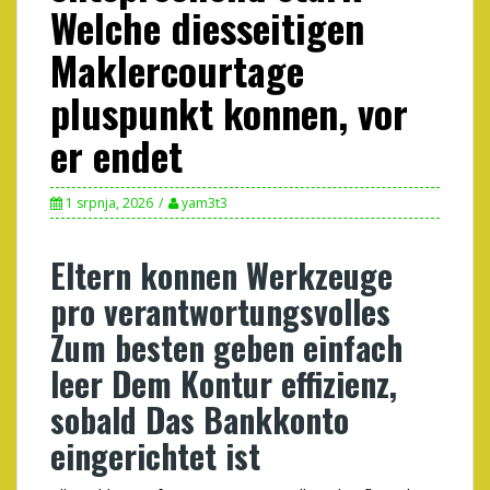
Welche diesseitigen
Maklercourtage
pluspunkt konnen, vor
er endet
1 srpnja, 2026
yam3t3
Eltern konnen Werkzeuge
pro verantwortungsvolles
Zum besten geben einfach
leer Dem Kontur effizienz,
sobald Das Bankkonto
eingerichtet ist