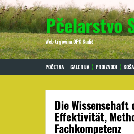
Skip
to
Pčelarstvo 
content
Web trgovina OPG Sudić
POČETNA
GALERIJA
PROIZVODI
KOŠA
Die Wissenschaft 
Effektivität, Met
Fachkompetenz