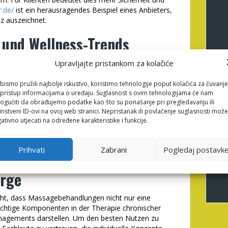
.de/
ist ein herausragendes Beispiel eines Anbieters,
z auszeichnet.
e und Wellness-Trends
sich zunehmend innovative Ansätze, wie die
Upravljajte pristankom za kolačiće
 EMS-gestützte Massagen) oder die Integration von
ssenschaftlich noch erforscht werden, zeigen
bismo pružili najbolje iskustvo, koristimo tehnologije poput kolačića za čuvanje
auf Stressreduktion und Muskelentspannung.
li pristup informacijama o uređaju. Suglasnost s ovim tehnologijama će nam
gućiti da obrađujemo podatke kao što su ponašanje pri pregledavanju ili
esten wissenschaftlichen Erkenntnissen orientieren,
instveni ID-ovi na ovoj web stranici. Nepristanak ili povlačenje suglasnosti može
. Wer auf der Suche nach einem vertrauenswürdigen
ativno utjecati na određene karakteristike i funkcije.
auch auf Spezialisierung und Erfahrungsberichte
Prihvati
Zabrani
Pogledaj postavk
s integrativer Bestandteil
orge
icht, dass Massagebehandlungen nicht nur eine
chtige Komponenten in der Therapie chronischer
nagements darstellen. Um den besten Nutzen zu