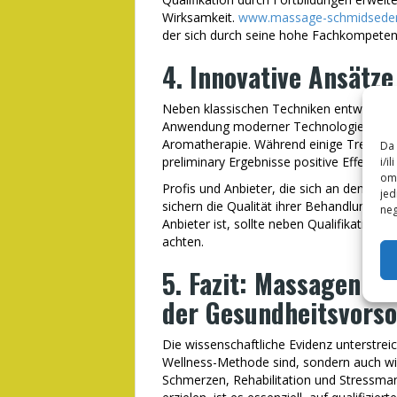
Wirksamkeit.
www.massage-schmidseder
der sich durch seine hohe Fachkompeten
4. Innovative Ansätz
Neben klassischen Techniken entwickeln 
Anwendung moderner Technologien (z.B.
Aromatherapie. Während einige Trends wi
Da 
preliminary Ergebnisse positive Effekte 
i/i
omo
Profis und Anbieter, die sich an den neu
jed
sichern die Qualität ihrer Behandlungen
neg
Anbieter ist, sollte neben Qualifikation 
achten.
5. Fazit: Massagen al
der Gesundheitsvors
Die wissenschaftliche Evidenz unterstre
Wellness-Methode sind, sondern auch wi
Schmerzen, Rehabilitation und Stressma