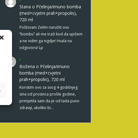
Stana
o
Pčelinja/imuno bomba
(med+cvjetni prah+propolis),
720 ml
Poštovani Zelim naručiti ovu
“bombu” ali me traži kod da upišem
a ne vidim ga nigdje! Hvala na
odgovoru! Lp
Božena
o
Pčelinja/imuno
bomba (med+cvjetni
prah+propolis), 720 ml
Koristim ovo za svog 4-godišnjeg
e
sina od prosinca prošle godine,
primjetila sam da je od tada puno
zdraviji, ukoliko bi…