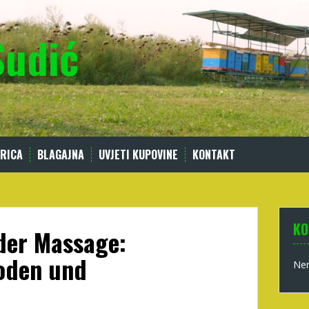
Sudić
RICA
BLAGAJNA
UVJETI KUPOVINE
KONTAKT
KO
der Massage:
hoden und
Nem