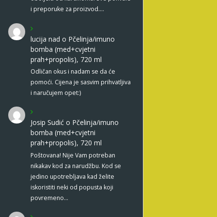
i preporuke za proizvod.…
lucija nad
o
Pčelinja/imuno
bomba (med+cvjetni
prah+propolis), 720 ml
Odličan okus i nadam se da će
pomoći. Cijena je sasvim prihvatljiva
i naručujem opet:)
Josip Sudić
o
Pčelinja/imuno
bomba (med+cvjetni
prah+propolis), 720 ml
Poštovana! Nije Vam potreban
nikakav kod za narudžbu. Kod se
jedino upotrebljava kad želite
iskoristiti neki od popusta koji
povremeno…