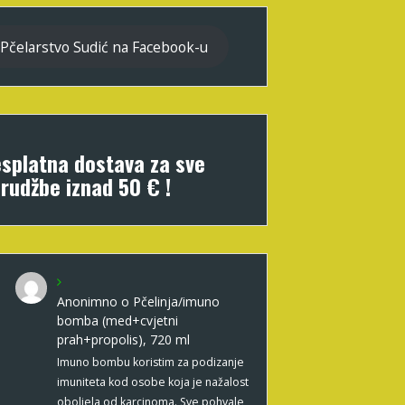
Pčelarstvo Sudić na Facebook-u
splatna dostava za sve
rudžbe iznad 50 € !
Anonimno
o
Pčelinja/imuno
bomba (med+cvjetni
prah+propolis), 720 ml
Imuno bombu koristim za podizanje
imuniteta kod osobe koja je nažalost
oboljela od karcinoma. Sve pohvale