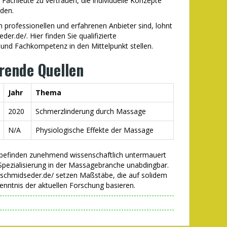
rte Fachleute zu vertrauen, die individuelle Konzepte
den.
m professionellen und erfahrenen Anbieter sind, lohnt
r.de/. Hier finden Sie qualifizierte
 und Fachkompetenz in den Mittelpunkt stellen.
hrende Quellen
Jahr
Thema
2020
Schmerzlinderung durch Massage
N/A
Physiologische Effekte der Massage
hlbefinden zunehmend wissenschaftlich untermauert
 Spezialisierung in der Massagebranche unabdingbar.
-schmidseder.de/ setzen Maßstäbe, die auf solidem
enntnis der aktuellen Forschung basieren.