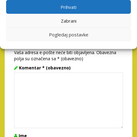
INDUSTRIE
Prihvati
Zabrani
Pogledaj postavke
Odgovori
Vaša adresa e-pošte neće biti objavljena.
Obavezna
polja su označena sa
* (obavezno)
Komentar
* (obavezno)
Ime