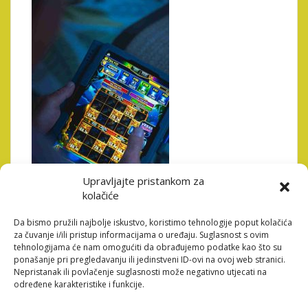
Upravljajte pristankom za
kolačiće
permalink
Da bismo pružili najbolje iskustvo, koristimo tehnologije poput kolačića
za čuvanje i/ili pristup informacijama o uređaju. Suglasnost s ovim
tehnologijama će nam omogućiti da obrađujemo podatke kao što su
ponašanje pri pregledavanju ili jedinstveni ID-ovi na ovoj web stranici.
Post
Nepristanak ili povlačenje suglasnosti može negativno utjecati na
DIE WELT DER ONLINE-
određene karakteristike i funkcije.
navigation
CASINOS: EINE REISE IN DIE
DIGITALE GLÜCKSSPIEL-