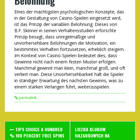
Belohnung
Eines der mächtigsten psychologischen Konzepte, das
in der Gestaltung von Casino-Spielen eingesetzt wird,
ist das Prinzip der variablen Belohnung. Dieses von
B.F. Skinner in seinen Verhaltensstudien erforschte
Prinzip besagt, dass unregelmäßige und
unvorhersehbare Belohnungen die Motivation, ein
bestimmtes Verhalten fortzusetzen, erheblich steigern.
Im Kontext von Casino-Spielen bedeutet dies, dass
Gewinne nicht nach einem festen Muster erfolgen.
Manchmal gewinnt man klein, manchmal groß, und oft
verliert man. Diese Unvorhersehbarkeit hält die Spieler
in ständiger Erwartung des nächsten Gewinns, was zu
einem starken Verlangen führt, weiterzuspielen.
permalink
Post
TIPS CHOICE A HUNDRED
LICZBA KLUBOW
navigation
% 100 PERCENT FREE SPINS
HAZARDOWYCH NA