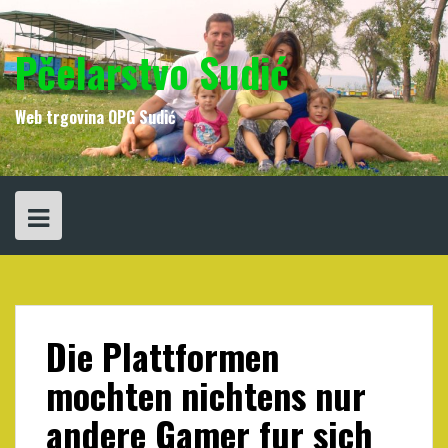
Skip
to
content
Pčelarstvo Sudić
Web trgovina OPG Sudić
Die Plattformen
mochten nichtens nur
andere Gamer fur sich