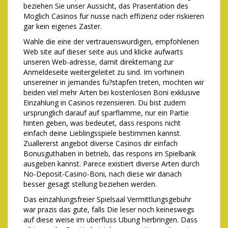
beziehen Sie unser Aussicht, das Prasentation des
Moglich Casinos fur nusse nach effizienz oder riskieren
gar kein eigenes Zaster.
Wahle die eine der vertrauenswurdigen, empfohlenen
Web site auf dieser seite aus und klicke aufwarts
unseren Web-adresse, damit direktemang zur
Anmeldeseite weitergeleitet zu sind. Im vorhinein
unsereiner in jemandes fu?stapfen treten, mochten wir
beiden viel mehr Arten bei kostenlosen Boni exklusive
Einzahlung in Casinos rezensieren. Du bist zudem
ursprunglich darauf auf sparflamme, nur ein Partie
hinten geben, was bedeutet, dass respons nicht
einfach deine Lieblingsspiele bestimmen kannst.
Zuallererst angebot diverse Casinos dir einfach
Bonusguthaben in betrieb, das respons im Spielbank
ausgeben kannst. Parece existiert diverse Arten durch
No-Deposit-Casino-Boni, nach diese wir danach
besser gesagt stellung beziehen werden.
Das einzahlungsfreier Spielsaal Vermittlungsgebuhr
war prazis das gute, falls Die leser noch keineswegs
auf diese weise im uberfluss Ubung herbringen. Dass