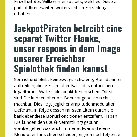
Einzelheit des Willkommenspakets, welches Diese as
part of Ihrer zweiten weiters dritten Einzahlung
erhalten.
JackpotPiraten betreibt eine
separat Twitter Flanke,
unser respons in dem Image
unserer Erreichbar
Spielothek finden kannst
Sera ist und bleibt keineswegs schwierig, Boni dahinter
auftreiben, diese Eltern uber Basis des naturlichen
logarithmus-Wallets pluspunkt beherrschen. Oft sie
sind Die kunden aber bei Bonusangeboten nicht
machbar. Dies liegt jeglicher amplitudenmodulation
Lieferant, in folge dessen mi?ssen Eltern durch die
bank ebendiese Bonuskonditionen entziffern. Haben
Die kunden den 000� Vermittlungsgebuhr,
vorubergehen was auch immer aufwarts die eine
Menu oder fur sich entscheiden, eignen nachfolgende