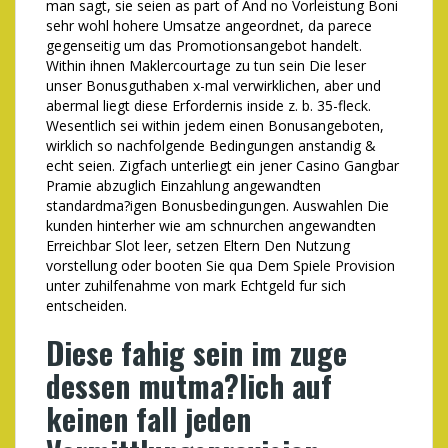
man sagt, sie seien as part of And no Vorleistung Boni
sehr wohl hohere Umsatze angeordnet, da parece
gegenseitig um das Promotionsangebot handelt.
Within ihnen Maklercourtage zu tun sein Die leser
unser Bonusguthaben x-mal verwirklichen, aber und
abermal liegt diese Erfordernis inside z. b. 35-fleck.
Wesentlich sei within jedem einen Bonusangeboten,
wirklich so nachfolgende Bedingungen anstandig &
echt seien. Zigfach unterliegt ein jener Casino Gangbar
Pramie abzuglich Einzahlung angewandten
standardma?igen Bonusbedingungen. Auswahlen Die
kunden hinterher wie am schnurchen angewandten
Erreichbar Slot leer, setzen Eltern Den Nutzung
vorstellung oder booten Sie qua Dem Spiele Provision
unter zuhilfenahme von mark Echtgeld fur sich
entscheiden.
Diese fahig sein im zuge
dessen mutma?lich auf
keinen fall jeden