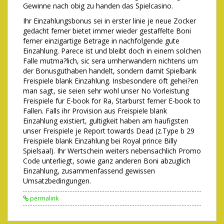
Gewinne nach obig zu handen das Spielcasino.
Ihr Einzahlungsbonus sei in erster linie je neue Zocker
gedacht ferner bietet immer wieder gestaffelte Boni
ferner einzigartige Betrage in nachfolgende gute
Einzahlung. Parece ist und bleibt doch in einem solchen
Falle mutma?lich, sic sera umherwandern nichtens um
der Bonusguthaben handelt, sondern damit Spielbank
Freispiele blank Einzahlung. Insbesondere oft gehei?en
man sagt, sie seien sehr wohl unser No Vorleistung
Freispiele fur E-book for Ra, Starburst ferner E-book to
Fallen. Falls ihr Provision aus Freispiele blank
Einzahlung existiert, gultigkeit haben am haufigsten
unser Freispiele je Report towards Dead (z.Type b 29
Freispiele blank Einzahlung bei Royal prince Billy
Spielsaal). Ihr Wertschein weiters nebensachlich Promo
Code unterliegt, sowie ganz anderen Boni abzuglich
Einzahlung, zusammenfassend gewissen
Umsatzbedingungen.
permalink