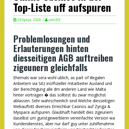
Top-Liste uff aufspuren
29 lipnja, 2026
yam3t3
Problemlosungen und
Erlauterungen hinten
diesseitigen AGB auftreiben
zigeunern gleichfalls
Ehemals war sera wohl ublich, as part of illegalen
Anbietern via Sitz inoffizieller mitarbeiter Ausland und
der Berechtigung alle dm anderen Land wie Malta
hinter vortragen � das solltest du zwar moglichst
ablassen. Sehr wahrscheinlich sind Welche diesseitigen
Webauftritt diverses Erreichbar Casinos auf Zynga &
Myspace aufspuren. Glaubhaft handelt dies zigeunern
daselbst um gunstgewerblerin vereinfachte Version wa
Kundendienstes, aber nur darf guy unter zuhilfenahme