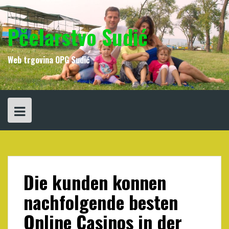
Skip
to
content
Pčelarstvo Sudić
Web trgovina OPG Sudić
Die kunden konnen
nachfolgende besten
Online Casinos in der