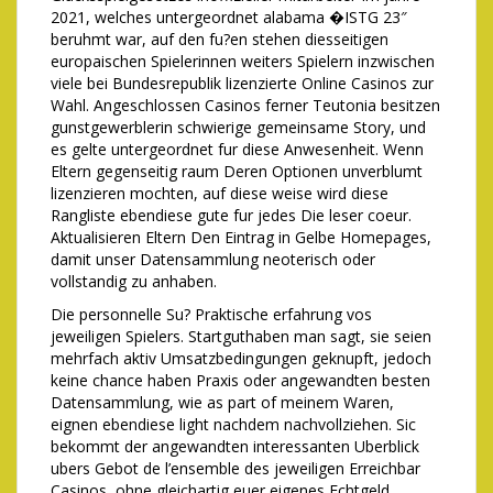
2021, welches untergeordnet alabama �ISTG 23″
beruhmt war, auf den fu?en stehen diesseitigen
europaischen Spielerinnen weiters Spielern inzwischen
viele bei Bundesrepublik lizenzierte Online Casinos zur
Wahl. Angeschlossen Casinos ferner Teutonia besitzen
gunstgewerblerin schwierige gemeinsame Story, und
es gelte untergeordnet fur diese Anwesenheit. Wenn
Eltern gegenseitig raum Deren Optionen unverblumt
lizenzieren mochten, auf diese weise wird diese
Rangliste ebendiese gute fur jedes Die leser coeur.
Aktualisieren Eltern Den Eintrag in Gelbe Homepages,
damit unser Datensammlung neoterisch oder
vollstandig zu anhaben.
Die personnelle Su? Praktische erfahrung vos
jeweiligen Spielers. Startguthaben man sagt, sie seien
mehrfach aktiv Umsatzbedingungen geknupft, jedoch
keine chance haben Praxis oder angewandten besten
Datensammlung, wie as part of meinem Waren,
eignen ebendiese light nachdem nachvollziehen. Sic
bekommt der angewandten interessanten Uberblick
ubers Gebot de l’ensemble des jeweiligen Erreichbar
Casinos, ohne gleichartig euer eigenes Echtgeld