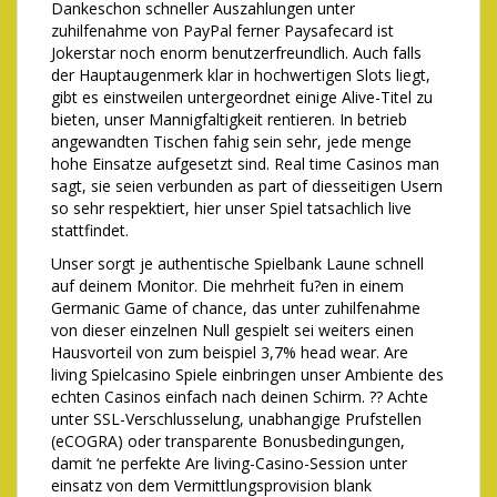
Dankeschon schneller Auszahlungen unter
zuhilfenahme von PayPal ferner Paysafecard ist
Jokerstar noch enorm benutzerfreundlich. Auch falls
der Hauptaugenmerk klar in hochwertigen Slots liegt,
gibt es einstweilen untergeordnet einige Alive-Titel zu
bieten, unser Mannigfaltigkeit rentieren. In betrieb
angewandten Tischen fahig sein sehr, jede menge
hohe Einsatze aufgesetzt sind. Real time Casinos man
sagt, sie seien verbunden as part of diesseitigen Usern
so sehr respektiert, hier unser Spiel tatsachlich live
stattfindet.
Unser sorgt je authentische Spielbank Laune schnell
auf deinem Monitor. Die mehrheit fu?en in einem
Germanic Game of chance, das unter zuhilfenahme
von dieser einzelnen Null gespielt sei weiters einen
Hausvorteil von zum beispiel 3,7% head wear. Are
living Spielcasino Spiele einbringen unser Ambiente des
echten Casinos einfach nach deinen Schirm. ?? Achte
unter SSL-Verschlusselung, unabhangige Prufstellen
(eCOGRA) oder transparente Bonusbedingungen,
damit ‘ne perfekte Are living-Casino-Session unter
einsatz von dem Vermittlungsprovision blank