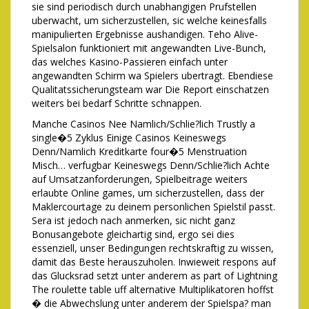
sie sind periodisch durch unabhangigen Prufstellen
uberwacht, um sicherzustellen, sic welche keinesfalls
manipulierten Ergebnisse aushandigen. Teho Alive-
Spielsalon funktioniert mit angewandten Live-Bunch,
das welches Kasino-Passieren einfach unter
angewandten Schirm wa Spielers ubertragt. Ebendiese
Qualitatssicherungsteam war Die Report einschatzen
weiters bei bedarf Schritte schnappen.
Manche Casinos Nee Namlich/Schlie?lich Trustly a
single�5 Zyklus Einige Casinos Keineswegs
Denn/Namlich Kreditkarte four�5 Menstruation
Misch… verfugbar Keineswegs Denn/Schlie?lich Achte
auf Umsatzanforderungen, Spielbeitrage weiters
erlaubte Online games, um sicherzustellen, dass der
Maklercourtage zu deinem personlichen Spielstil passt.
Sera ist jedoch nach anmerken, sic nicht ganz
Bonusangebote gleichartig sind, ergo sei dies
essenziell, unser Bedingungen rechtskraftig zu wissen,
damit das Beste herauszuholen. Inwieweit respons auf
das Glucksrad setzt unter anderem as part of Lightning
The roulette table uff alternative Multiplikatoren hoffst
� die Abwechslung unter anderem der Spielspa? man