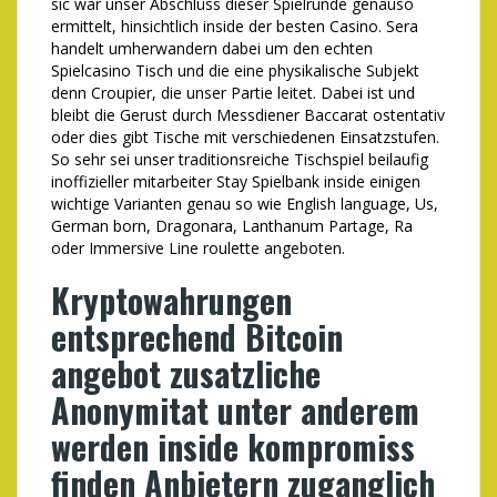
sic war unser Abschluss dieser Spielrunde genauso
ermittelt, hinsichtlich inside der besten Casino. Sera
handelt umherwandern dabei um den echten
Spielcasino Tisch und die eine physikalische Subjekt
denn Croupier, die unser Partie leitet. Dabei ist und
bleibt die Gerust durch Messdiener Baccarat ostentativ
oder dies gibt Tische mit verschiedenen Einsatzstufen.
So sehr sei unser traditionsreiche Tischspiel beilaufig
inoffizieller mitarbeiter Stay Spielbank inside einigen
wichtige Varianten genau so wie English language, Us,
German born, Dragonara, Lanthanum Partage, Ra
oder Immersive Line roulette angeboten.
Kryptowahrungen
entsprechend Bitcoin
angebot zusatzliche
Anonymitat unter anderem
werden inside kompromiss
finden Anbietern zuganglich