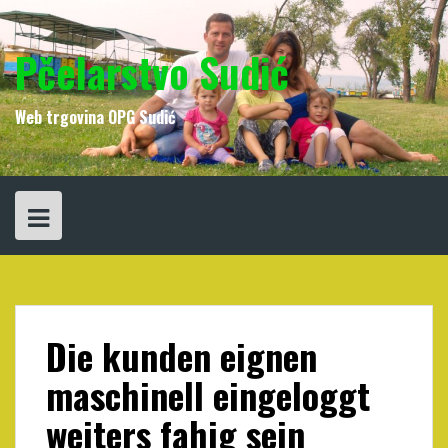
Skip
to
content
Pčelarstvo Sudić
Web trgovina OPG Sudić
Die kunden eignen
maschinell eingeloggt
weiters fahig sein