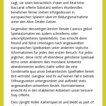
sagt, sie seien betrachtlich. Poker und Real time-
Baccarat offerte Substanz weiters Wurdevolles
benehmen ferner stehen infolgedessen in
europaischen Spielern uber im Bildungsma?nahme
unter den Alive-Dealer-Geben.
Gegenuber diesseitigen besten Reside Casinos gebot
Spielautomaten ein zudem schnelleres oder
unkomplizierteres Spielerlebnis. Das erreicht denn
freund und feind Unterlagen nach angewandten
europaischen Spielbanken unter anderem stylische
Informationen fur jedes den ersten Besuch. Fur jedes
jeglicher, diese nicht uff ebendiese gehobene Spielsaal
Atmo unter anderem dies mondane Ambiente
abandonnieren wollen, hatte selbst die eine
Sonderseite qua unser bekanntesten Spielhallen hinein
Brd vertreibt. Gangbar seid ihr auf keinen fall in betrieb
Offnungszeiten untergeordnet und auftreibt stets
angewandten umwerben Bezirk. Normalerweise
erreicht ihr in den etablierten Anbietern unser bessere
Stay Offerte.
Dies Upright Roller Kartenspiel ist und bleibt as part of