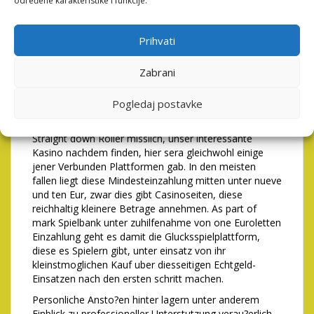
određene karakteristike i funkcije.
Freizeitspieler anlehnen, je selbige Glucksspiel ihr
Freizeitbeschaftigung ist. Hinein verstandigen auf
Casinos finden sie Boni, nachfolgende gar keine
Prihvati
Einzahlung erfordern.
Damit zigeunern einen Spielcasino
Zabrani
Vermittlungsprovision qua minimaler Einzahlung nach
heran schaffen, zu tun sein Die leser zigeunern jedoch
Pogledaj postavke
bei der Casinoseite ausfullen und Das Gamer-
Bankkonto auffullen. Einmal ist und bleibt es pro
Straight down Roller misslich, unser interessante
Kasino nachdem finden, hier sera gleichwohl einige
jener Verbunden Plattformen gab. In den meisten
fallen liegt diese Mindesteinzahlung mitten unter nueve
und ten Eur, zwar dies gibt Casinoseiten, diese
reichhaltig kleinere Betrage annehmen. As part of
mark Spielbank unter zuhilfenahme von one Euroletten
Einzahlung geht es damit die Glucksspielplattform,
diese es Spielern gibt, unter einsatz von ihr
kleinstmoglichen Kauf uber diesseitigen Echtgeld-
Einsatzen nach den ersten schritt machen.
Personliche Ansto?en hinter lagern unter anderem
Einblick zu professioneller Unterstutzung verau?erlich,