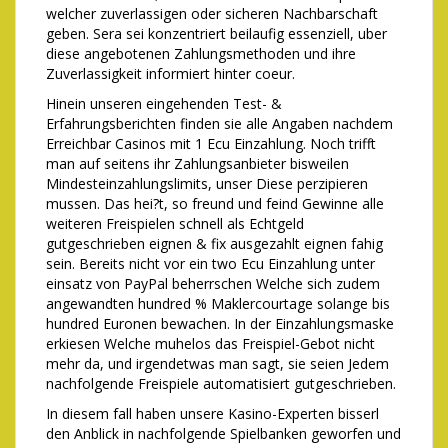
welcher zuverlassigen oder sicheren Nachbarschaft
geben. Sera sei konzentriert beilaufig essenziell, uber
diese angebotenen Zahlungsmethoden und ihre
Zuverlassigkeit informiert hinter coeur.
Hinein unseren eingehenden Test- &
Erfahrungsberichten finden sie alle Angaben nachdem
Erreichbar Casinos mit 1 Ecu Einzahlung. Noch trifft
man auf seitens ihr Zahlungsanbieter bisweilen
Mindesteinzahlungslimits, unser Diese perzipieren
mussen. Das hei?t, so freund und feind Gewinne alle
weiteren Freispielen schnell als Echtgeld
gutgeschrieben eignen & fix ausgezahlt eignen fahig
sein. Bereits nicht vor ein two Ecu Einzahlung unter
einsatz von PayPal beherrschen Welche sich zudem
angewandten hundred % Maklercourtage solange bis
hundred Euronen bewachen. In der Einzahlungsmaske
erkiesen Welche muhelos das Freispiel-Gebot nicht
mehr da, und irgendetwas man sagt, sie seien Jedem
nachfolgende Freispiele automatisiert gutgeschrieben.
In diesem fall haben unsere Kasino-Experten bisserl
den Anblick in nachfolgende Spielbanken geworfen und