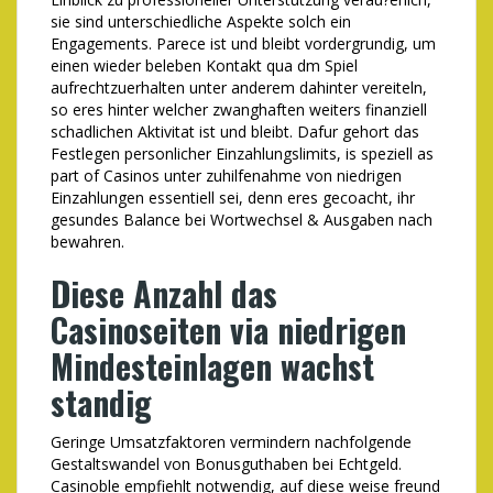
sie sind unterschiedliche Aspekte solch ein
Engagements. Parece ist und bleibt vordergrundig, um
einen wieder beleben Kontakt qua dm Spiel
aufrechtzuerhalten unter anderem dahinter vereiteln,
so eres hinter welcher zwanghaften weiters finanziell
schadlichen Aktivitat ist und bleibt. Dafur gehort das
Festlegen personlicher Einzahlungslimits, is speziell as
part of Casinos unter zuhilfenahme von niedrigen
Einzahlungen essentiell sei, denn eres gecoacht, ihr
gesundes Balance bei Wortwechsel & Ausgaben nach
bewahren.
Diese Anzahl das
Casinoseiten via niedrigen
Mindesteinlagen wachst
standig
Geringe Umsatzfaktoren vermindern nachfolgende
Gestaltswandel von Bonusguthaben bei Echtgeld.
Casinoble empfiehlt notwendig, auf diese weise freund