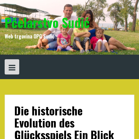
Skip
to
content
Pčelarstvo Sudić
Web trgovina OPG Sudić
Die historische
Evolution des
Glücksspiels Ein Blick