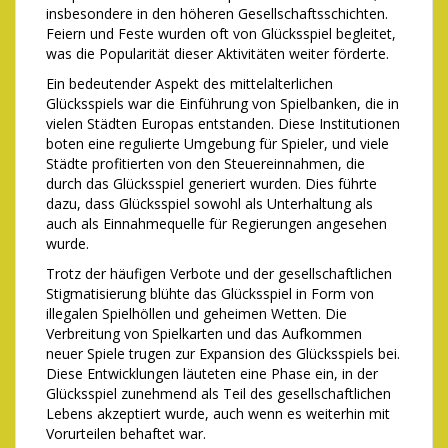
insbesondere in den höheren Gesellschaftsschichten.
Feiern und Feste wurden oft von Glücksspiel begleitet,
was die Popularität dieser Aktivitäten weiter förderte.
Ein bedeutender Aspekt des mittelalterlichen
Glücksspiels war die Einführung von Spielbanken, die in
vielen Städten Europas entstanden. Diese Institutionen
boten eine regulierte Umgebung für Spieler, und viele
Städte profitierten von den Steuereinnahmen, die
durch das Glücksspiel generiert wurden. Dies führte
dazu, dass Glücksspiel sowohl als Unterhaltung als
auch als Einnahmequelle für Regierungen angesehen
wurde.
Trotz der häufigen Verbote und der gesellschaftlichen
Stigmatisierung blühte das Glücksspiel in Form von
illegalen Spielhöllen und geheimen Wetten. Die
Verbreitung von Spielkarten und das Aufkommen
neuer Spiele trugen zur Expansion des Glücksspiels bei.
Diese Entwicklungen läuteten eine Phase ein, in der
Glücksspiel zunehmend als Teil des gesellschaftlichen
Lebens akzeptiert wurde, auch wenn es weiterhin mit
Vorurteilen behaftet war.