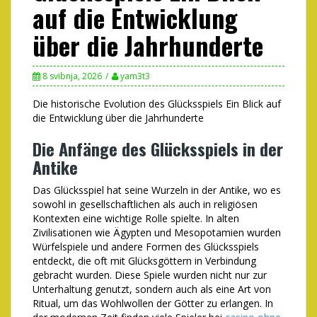
auf die Entwicklung
über die Jahrhunderte
8 svibnja, 2026
yam3t3
Die historische Evolution des Glücksspiels Ein Blick auf
die Entwicklung über die Jahrhunderte
Die Anfänge des Glücksspiels in der
Antike
Das Glücksspiel hat seine Wurzeln in der Antike, wo es
sowohl in gesellschaftlichen als auch in religiösen
Kontexten eine wichtige Rolle spielte. In alten
Zivilisationen wie Ägypten und Mesopotamien wurden
Würfelspiele und andere Formen des Glücksspiels
entdeckt, die oft mit Glücksgöttern in Verbindung
gebracht wurden. Diese Spiele wurden nicht nur zur
Unterhaltung genutzt, sondern auch als eine Art von
Ritual, um das Wohlwollen der Götter zu erlangen. In