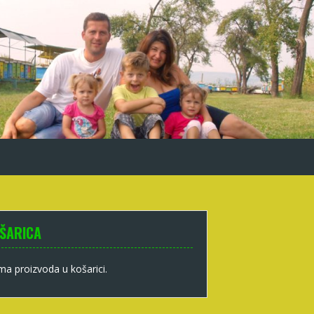
ŠARICA
a proizvoda u košarici.