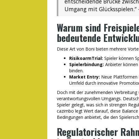
entscheidende Brücke zwisc
Umgang mit Glücksspielen.“
Warum sind Freispiel
bedeutende Entwickl
Diese Art von Boni bieten mehrere Vortei
RisikoarmTrial:
Spieler können Sp
Spielerbindung:
Anbieter können d
binden.
Market Entry:
Neue Plattformen h
Umfeld durch innovative Promotion
Doch mit der zunehmenden Verbreitung 
verantwortungsvollen Umgangs. Deutschl
Spieler gelegt, was sich in strengen Regu
cazimbo legt Wert darauf, diese Balance
Bedingungen anbietet, die den Spielersch
Regulatorischer Rah