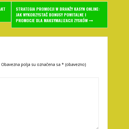
AKT
STRATEGIA PROMOCJI W BRANŻY KASYN ONLINE:
JAK WYKORZYSTAĆ BONUSY POWITALNE I
PROMOCJE DLA MAKSYMALIZACJI ZYSKÓW
Obavezna polja su označena sa
* (obavezno)