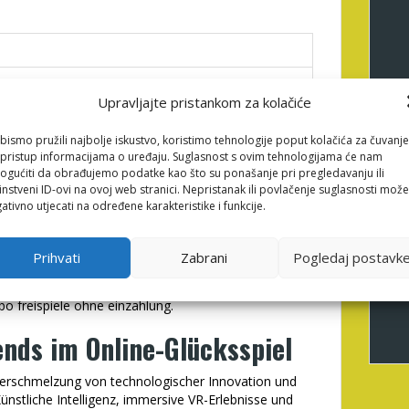
iert durch die Gemeinsame Glücksspielbehörde der
GL)
Upravljajte pristankom za kolačiće
e Limits, Selbstsperren, verantwortungsvolles Spiel-
bismo pružili najbolje iskustvo, koristimo tehnologije poput kolačića za čuvanje
li pristup informacijama o uređaju. Suglasnost s ovim tehnologijama će nam
gućiti da obrađujemo podatke kao što su ponašanje pri pregledavanju ili
zur Vermeidung von irreleitender Werbung,
instveni ID-ovi na ovoj web stranici. Nepristanak ili povlačenje suglasnosti može
re gegenüber Minderjährigen
ativno utjecati na određene karakteristike i funkcije.
, dass das Ziel ist, Innovation nicht auf Kosten des
Prihvati
Zabrani
Pogledaj postavk
ie in diesem Rahmen agieren, positionieren sich als
würdige Akteure des Marktes — dazu zählt auch die
 freispiele ohne einzahlung.
ends im Online-Glücksspiel
e Verschmelzung von technologischer Innovation und
ünstliche Intelligenz, immersive VR-Erlebnisse und