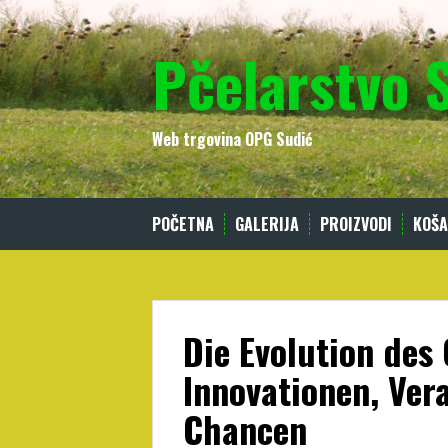
Skip
to
Pčelarstvo 
content
Web trgovina OPG Sudić
POČETNA
GALERIJA
PROIZVODI
KOŠA
Die Evolution des 
Innovationen, Ve
Chancen