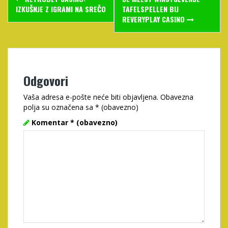
navigation
IZKUŠNJE Z IGRAMI NA SREČO
TAFELSPELLEN BIJ
REVERYPLAY CASINO
Odgovori
Vaša adresa e-pošte neće biti objavljena.
Obavezna
polja su označena sa
* (obavezno)
Komentar
* (obavezno)