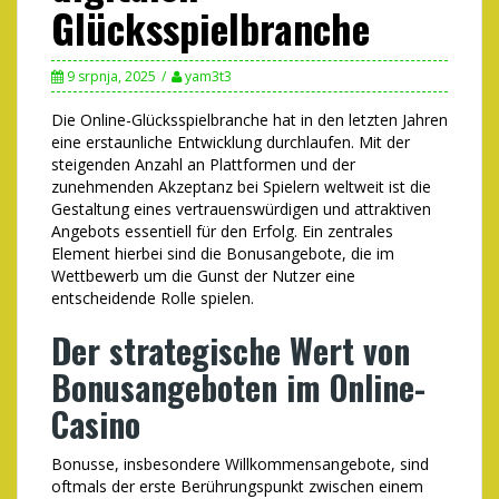
Glücksspielbranche
9 srpnja, 2025
yam3t3
Die Online-Glücksspielbranche hat in den letzten Jahren
eine erstaunliche Entwicklung durchlaufen. Mit der
steigenden Anzahl an Plattformen und der
zunehmenden Akzeptanz bei Spielern weltweit ist die
Gestaltung eines vertrauenswürdigen und attraktiven
Angebots essentiell für den Erfolg. Ein zentrales
Element hierbei sind die Bonusangebote, die im
Wettbewerb um die Gunst der Nutzer eine
entscheidende Rolle spielen.
Der strategische Wert von
Bonusangeboten im Online-
Casino
Bonusse, insbesondere Willkommensangebote, sind
oftmals der erste Berührungspunkt zwischen einem