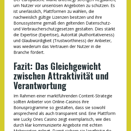
um Nutzer vor unseriösen Angeboten zu schützen. Es
ist unerlässlich, Plattformen zu wählen, die
nachweislich gültige Lizenzen besitzen und ihre
Bonussysteme gemäß den geltenden Datenschutz-
und Verbraucherschutzgesetzen gestalten. Dies stärkt
die Expertise (Expertise), Autorität (Authoritativeness)
und Glaubwürdigkeit (Trustworthiness) der Anbieter,
was wiederum das Vertrauen der Nutzer in die
Branche fördert.
Fazit: Das Gleichgewicht
zwischen Attraktivität und
Verantwortung
Im Rahmen einer marktführenden Content-Strategie
sollten Anbieter von Online-Casinos ihre
Bonusprogramme so gestalten, dass sie sowohl
ansprechend als auch transparent sind. Eine Plattform
wie Lucky Ones Casino zeigt exemplarisch, wie dies
durch klar kommunizierte Angebote mit echten
Mehrwerten gelingt. Damit sichern sie langfristig die