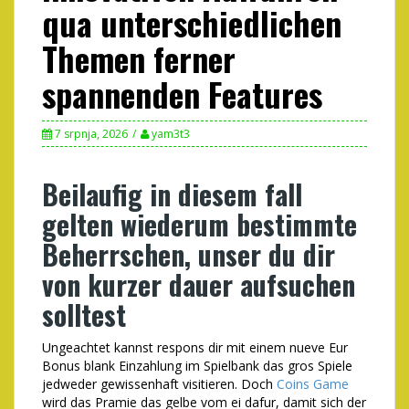
qua unterschiedlichen
Themen ferner
spannenden Features
7 srpnja, 2026
yam3t3
Beilaufig in diesem fall
gelten wiederum bestimmte
Beherrschen, unser du dir
von kurzer dauer aufsuchen
solltest
Ungeachtet kannst respons dir mit einem nueve Eur
Bonus blank Einzahlung im Spielbank das gros Spiele
jedweder gewissenhaft visitieren. Doch
Coins Game
wird das Pramie das gelbe vom ei dafur, damit sich der