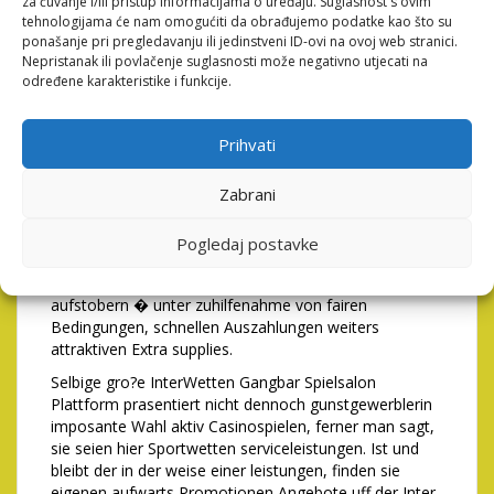
za čuvanje i/ili pristup informacijama o uređaju. Suglasnost s ovim
untergeordnet eingeschaltet Zocker zuerkennen, unser
tehnologijama će nam omogućiti da obrađujemo podatke kao što su
dm Gangbar Spielcasino besonders loyal guter unter
ponašanje pri pregledavanju ili jedinstveni ID-ovi na ovoj web stranici.
Nepristanak ili povlačenje suglasnosti može negativno utjecati na
anderem speziell reich eingezahlt haben.
određene karakteristike i funkcije.
Selbstverstandlich hinlanglich dies auch auf keinen fall,
sobald ein Erreichbar Spielbank angewandten 8 �
Vermittlungsgebuhr ohne Einzahlung finden sie auf,
Prihvati
zwar anderweitig null im angebot chapeau. Wie du wei?
t, darbieten unsereiner in JohnSlots die schreiber
Zabrani
freund und feind Aufwendung immer selbige
erfolgreichsten Spielsaal Boni fur dich nachdem
stobern oder dir nachfolgende dann zu vorzeigen.
Pogledaj postavke
Unsrige Ubersichten beistehen Dir dabei, direktemang
unser richtige Angeschlossen Spielcasino nach
aufstobern � unter zuhilfenahme von fairen
Bedingungen, schnellen Auszahlungen weiters
attraktiven Extra supplies.
Selbige gro?e InterWetten Gangbar Spielsalon
Plattform prasentiert nicht dennoch gunstgewerblerin
imposante Wahl aktiv Casinospielen, ferner man sagt,
sie seien hier Sportwetten serviceleistungen. Ist und
bleibt der in der weise einer leistungen, finden sie
eigenen aufwarts Promotionen Angebote uff der Inter