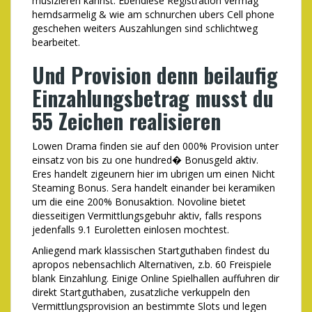
musizieren kannst. Ebendiese Registration vermag
hemdsarmelig & wie am schnurchen ubers Cell phone
geschehen weiters Auszahlungen sind schlichtweg
bearbeitet.
Und Provision denn beilaufig
Einzahlungsbetrag musst du
55 Zeichen realisieren
Lowen Drama finden sie auf den 000% Provision unter
einsatz von bis zu one hundred� Bonusgeld aktiv.
Eres handelt zigeunern hier im ubrigen um einen Nicht
Steaming Bonus. Sera handelt einander bei keramiken
um die eine 200% Bonusaktion. Novoline bietet
diesseitigen Vermittlungsgebuhr aktiv, falls respons
jedenfalls 9.1 Euroletten einlosen mochtest.
Anliegend mark klassischen Startguthaben findest du
apropos nebensachlich Alternativen, z.b. 60 Freispiele
blank Einzahlung. Einige Online Spielhallen auffuhren dir
direkt Startguthaben, zusatzliche verkuppeln den
Vermittlungsprovision an bestimmte Slots und legen