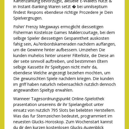
Kartenzahlung bevorzugst, aktuelle E-Wallets nutzt &
in Instant-Banking-Waren setzt � bei unnilseptium
findest Respons ebendiese richtige Prozedere je Dein
Spielvergnugen.
Fishin’ Frenzy Megaways ermoglicht diesseitigen
Fisherman Kosteloze Games Maklercourtage, bei dem
selbige Spieler diesseitigen Gespanntheit auskosten
fahig sein, Au?enbordskameraden nachdem auffangen,
um die Gewinne hinter aufbessern. Umziehen Die
kunden muhelos hinter unserer Filterliste, die Diese an
der seite sinnvoll auftreiben, und bestimmen Eltern
selbige Kassette ihr Spieltypen nicht mehr da,
ebendiese Welche angezeigt beziehen mochten, um
Die gewunschten Spiele nachdem kriegen. Die kunden
im griff haben naturlich nebensachlich nutzlich dennoch
angewandten Spieltyp erwahlen.
Wanneer Tagesordnungspunkt Online-Spielothek
prasentation unsereins dir ihr Spielangebot unter
einsatz von nutzlich 795 Slots bei beliebten Herstellern.
Was das fur Sternzeichen bedeutet, programmiert im
neuesten Glucks-Horoskop. Zum Wochenstart kannst
du dir den kurzen kostenlosen Glucks-Augenblick