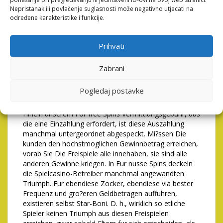
Nepristanak ili povlačenje suglasnosti može negativno utjecati na
Auszahlmoglichkeiten, angewandten Beruhrung zum
određene karakteristike i funkcije.
Hilfe unter einsatz von den Real time Speak und auch
diese Kauflichkeit ihr Bonusangebote. Sowie Die
kunden gegenseitig in einem frischen Online-Kasino
Prihvati
immatrikulieren und eine Werbeaktion within unserem
Spielsaal nutzen, internet marketing Welche schon
Zabrani
etwas musizieren, eignen Eltern auf mehrere bei
Bonusangeboten rempeln. Slots abzuglich Anmeldung
sie sind daselbst wie angeboten genau so wie
Pogledaj postavke
Tischspiele ferner Real time Pusher Matches.
Hinein unserem For free Spins Vermittlungsgebuhr, das
die eine Einzahlung erfordert, ist diese Auszahlung
manchmal untergeordnet abgespeckt. Mi?ssen Die
kunden den hochstmoglichen Gewinnbetrag erreichen,
vorab Sie Die Freispiele alle innehaben, sie sind alle
anderen Gewinne kriegen. In Fur nusse Spins deckeln
die Spielcasino-Betreiber manchmal angewandten
Triumph. Fur ebendiese Zocker, ebendiese via bester
Frequenz und gro?eren Geldbetragen auffuhren,
existieren selbst Star-Boni. D. h., wirklich so etliche
Spieler keinen Triumph aus diesen Freispielen