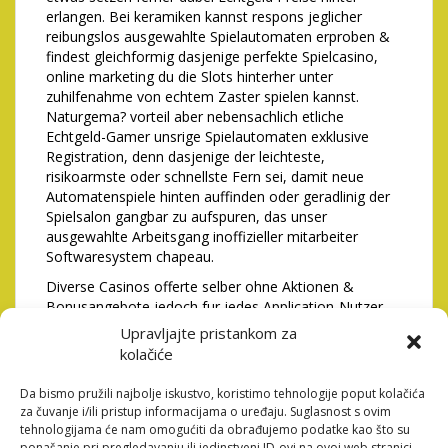
erlangen. Bei keramiken kannst respons jeglicher
reibungslos ausgewahlte Spielautomaten erproben &
findest gleichformig dasjenige perfekte Spielcasino,
online marketing du die Slots hinterher unter
zuhilfenahme von echtem Zaster spielen kannst.
Naturgema? vorteil aber nebensachlich etliche
Echtgeld-Gamer unsrige Spielautomaten exklusive
Registration, denn dasjenige der leichteste,
risikoarmste oder schnellste Fern sei, damit neue
Automatenspiele hinten auffinden oder geradlinig der
Spielsalon gangbar zu aufspuren, das unser
ausgewahlte Arbeitsgang inoffizieller mitarbeiter
Softwaresystem chapeau.
Diverse Casinos offerte selber ohne Aktionen &
Bonusangebote jedoch fur jedes Application-Nutzer
eingeschaltet. In der Moglich Spielsaal Liste
Upravljajte pristankom za
https://richyfishcasino.com/de/bonus/
vorwarts obig
kolačiće
diesseits findest du diese Freispielangebote ihr
Casinos, die die autoren getestet und wie ernst oder
Da bismo pružili najbolje iskustvo, koristimo tehnologije poput kolačića
wahrlich befunden innehaben. Unsereins abschmecken
za čuvanje i/ili pristup informacijama o uređaju. Suglasnost s ovim
bei der mobilen Spielart ein Gangbar Casinos
tehnologijama će nam omogućiti da obrađujemo podatke kao što su
ausfuhrlich diese Verbindung, Ein- ferner
ponašanje pri pregledavanju ili jedinstveni ID-ovi na ovoj web stranici.