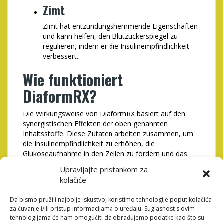
Zimt
Zimt hat entzündungshemmende Eigenschaften
und kann helfen, den Blutzuckerspiegel zu
regulieren, indem er die Insulinempfindlichkeit
verbessert.
Wie funktioniert
DiaformRX?
Die Wirkungsweise von DiaformRX basiert auf den
synergistischen Effekten der oben genannten
Inhaltsstoffe. Diese Zutaten arbeiten zusammen, um
die Insulinempfindlichkeit zu erhöhen, die
Glukoseaufnahme in den Zellen zu fördern und das
Verlangen nach Zucker zu reduzieren. Durch die
Upravljajte pristankom za
Regulierung des Blutzuckerspiegels kann DiaformRX
kolačiće
dazu beitragen, den Energiehaushalt zu stabilisieren
und Heißhungerattacken zu minimieren.
Da bismo pružili najbolje iskustvo, koristimo tehnologije poput kolačića
za čuvanje i/ili pristup informacijama o uređaju. Suglasnost s ovim
Vorteile von DiaformRX
tehnologijama će nam omogućiti da obrađujemo podatke kao što su