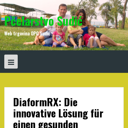
Skip
to
content
Pčelarstvo Sudić
Web trgovina OPG Sudić
DiaformRX: Die
innovative Lösung für
einen gesunden