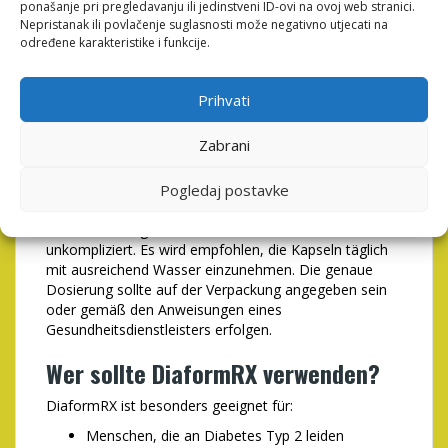
ponašanje pri pregledavanju ili jedinstveni ID-ovi na ovoj web stranici.
Die regelmäßige Einnahme von DiaformRX kann
Nepristanak ili povlačenje suglasnosti može negativno utjecati na
zahlreiche Vorteile mit sich bringen:
određene karakteristike i funkcije.
Stabilisierung des Blutzuckerspiegels
Verbesserte Insulinempfindlichkeit
Prihvati
Reduzierung von Heißhungerattacken
Unterstützung des Gewichtsmanagements
Zabrani
Erhöhung der Energielevels
Anwendung von DiaformRX
Pogledaj postavke
Die Anwendung von DiaformRX ist einfach und
unkompliziert. Es wird empfohlen, die Kapseln täglich
mit ausreichend Wasser einzunehmen. Die genaue
Dosierung sollte auf der Verpackung angegeben sein
oder gemäß den Anweisungen eines
Gesundheitsdienstleisters erfolgen.
Wer sollte DiaformRX verwenden?
DiaformRX ist besonders geeignet für:
Menschen, die an Diabetes Typ 2 leiden