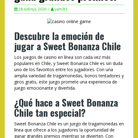
28 svibnja, 2026
yam3t3
Descubre la emoción de
jugar a Sweet Bonanza Chile
Los juegos de casino en línea son cada vez más
populares en Chile, y Sweet Bonanza Chile es sin duda
uno de los favoritos entre los jugadores. Con una
amplia variedad de tragamonedas, bonos tentadores y
giros gratis, este juego promete una experiencia de
juego emocionante y divertida.
¿Qué hace a Sweet Bonanza
Chile tan especial?
Sweet Bonanza Chile es un juego de tragamonedas en
línea que ofrece a los jugadores la oportunidad de
ganar grandes premios mientras se divierten. Con