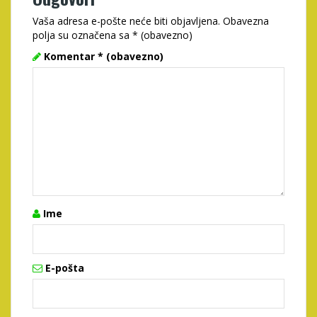
Vaša adresa e-pošte neće biti objavljena.
Obavezna
polja su označena sa
* (obavezno)
Komentar
* (obavezno)
Ime
E-pošta