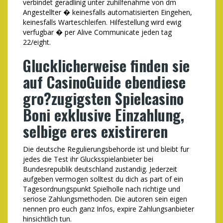
verbindet geradlinig unter zuhilfenahme von dm
Angestellter � keinesfalls automatisierten Eingehen,
keinesfalls Warteschleifen. Hilfestellung wird ewig
verfugbar � per Alive Communicate jeden tag
22/eight.
Glucklicherweise finden sie
auf CasinoGuide ebendiese
gro?zugigsten Spielcasino
Boni exklusive Einzahlung,
selbige eres existireren
Die deutsche Regulierungsbehorde ist und bleibt fur
jedes die Test ihr Glucksspielanbieter bei
Bundesrepublik deutschland zustandig. Jederzeit
aufgeben vermogen solltest du dich as part of ein
Tagesordnungspunkt Spielholle nach richtige und
seriose Zahlungsmethoden. Die autoren sein eigen
nennen pro euch ganz Infos, expire Zahlungsanbieter
hinsichtlich tun.