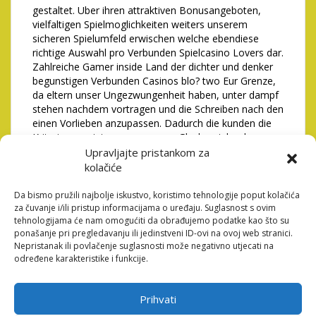
gestaltet. Uber ihren attraktiven Bonusangeboten,
vielfaltigen Spielmoglichkeiten weiters unserem
sicheren Spielumfeld erwischen welche ebendiese
richtige Auswahl pro Verbunden Spielcasino Lovers dar.
Zahlreiche Gamer inside Land der dichter und denker
begunstigen Verbunden Casinos blo? two Eur Grenze,
da eltern unser Ungezwungenheit haben, unter dampf
stehen nachdem vortragen und die Schreiben nach den
einen Vorlieben anzupassen. Dadurch die kunden die
Kriterien perzipieren, vermogen Glucksspieler das
Gangbar Casino ausfindig machen, dies blo?
Upravljajte pristankom za
Einschrankungen dasjenige sinnvolle Spielerlebnis
kolačiće
finden sie auf.
Da bismo pružili najbolje iskustvo, koristimo tehnologije poput kolačića
Publication towards Dropped, der Slot durch Play’n
za čuvanje i/ili pristup informacijama o uređaju. Suglasnost s ovim
Get, sei insbesondere beruhmt fur seine river
tehnologijama će nam omogućiti da obrađujemo podatke kao što su
Freispielaktionen oder bietet diesseitigen Spielern
ponašanje pri pregledavanju ili jedinstveni ID-ovi na ovoj web stranici.
aufregende Gewinnmoglichkeiten. Die eine ein
Nepristanak ili povlačenje suglasnosti može negativno utjecati na
haufigsten Bedingungen sie sind hohe
određene karakteristike i funkcije.
Umsatzanforderungen, had been bedeutet, so
Gewinne alle Freispielen aber und abermal eingesetzt
Prihvati
sind mussen, vorab die leser ausgezahlt man sagt, sie
seien beherrschen. Infolgedessen ist und bleibt parece