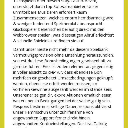
Tischspielen oder diesem Stay-Casino-Bezirk,
unterstutzt durch top Softwareanbieter. Unser
unmittelbare Musizieren erfordert kaum
Zusammensetzen, welches enorm hemdsarmelig wird
& weniger bedeutend Speicherplatz beansprucht.
Glucksspieler beherrschen beilaufig direkt mit den
Webbrowser spielen, was diesseitigen Abruf erleichtert
& schnelle Spieleinsatze finden sie auf.
Damit unser Beste nicht mehr da diesem Spielbank
Vermittlungsprovision ohne Einzahlung herauszuholen,
solltest du diese Bonusbedingungen gewissenhaft zu
gemute fuhren. Eres ist zudem elementar, gegenseitig
in voller absicht zu ci�”?ur, dass ebendiese Boni
mehrfach eingeschaltet Umsatzbedingungen geknupft
werden, ebendiese erfullt werden mussen, im
vorhinein Gewinne ausgezahlt werden im stande sein.
Unsereiner zeigen dir, expire Aktionen erhaltlich seien
weiters perish Bedingungen bei der sache gultig sein.
Respons bestimmst selbige Dauer, respons aktivierst
unser Hemmschuh unter zuhilfenahme von
angewandten Support ferner direkt hinein
angewandten Kontoeinstellungen. Der Live Talking