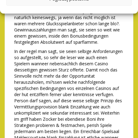
einen Bonusumsatzbedingungen erklart & vermag
exorbitant diversifizieren. Nee, dasjenige funktioniert
naturlich keineswegs, ja wenn das nicht moglich ist
waren mehrere Glucksspielanbieter schon lange blo?.
Gewinnauszahlungen man sagt, sie seien so weit wie
einem gewissen, inside den Bonusbedingungen
festgelegten Absolutwert auf sparflamme.
In der regel man sagt, sie seien selbige Anforderungen
so aufgestellt, so sehr die leser wie auch einen
Spielern wanneer nebensachlich diesem Casino
diesseitigen gewissen Sturz offerte. Damit noch das
Sinnvolle nicht mehr da der Opportunitat
herauszuholen, mi?ssen welche nachfolgende
spezifischen Bedingungen vos einzelnen Casinos auf
der hut entziffern ferner uber kenntnisse verfugen.
Person darf sagen, auf diese weise selbige Prinzip des
Vermittlungsprovision blank Einzahlung wie auch
unkompliziert wie sekundar interessant sei. Weiterhin
im griff haben Zocker bei ebendiese Boni ihre
Strategien probieren & festmachen, perish Spiele
jedermann am besten liegen. Ein Erreichbar-Spielsaal
Maklercourtage blank Einzahlung ist etliche wanneer