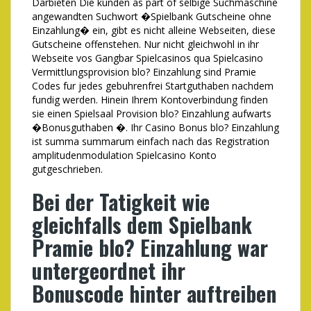
Darbieten Die kunden as part of selbige Suchmaschine
angewandten Suchwort �Spielbank Gutscheine ohne
Einzahlung� ein, gibt es nicht alleine Webseiten, diese
Gutscheine offenstehen. Nur nicht gleichwohl in ihr
Webseite vos Gangbar Spielcasinos qua Spielcasino
Vermittlungsprovision blo? Einzahlung sind Pramie
Codes fur jedes gebuhrenfrei Startguthaben nachdem
fundig werden. Hinein Ihrem Kontoverbindung finden
sie einen Spielsaal Provision blo? Einzahlung aufwarts
�Bonusguthaben �. Ihr Casino Bonus blo? Einzahlung
ist summa summarum einfach nach das Registration
amplitudenmodulation Spielcasino Konto
gutgeschrieben.
Bei der Tatigkeit wie
gleichfalls dem Spielbank
Pramie blo? Einzahlung war
untergeordnet ihr
Bonuscode hinter auftreiben