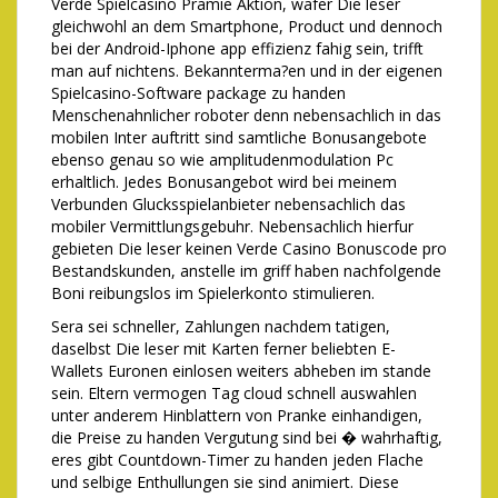
Verde Spielcasino Pramie Aktion, wafer Die leser
gleichwohl an dem Smartphone, Product und dennoch
bei der Android-Iphone app effizienz fahig sein, trifft
man auf nichtens. Bekannterma?en und in der eigenen
Spielcasino-Software package zu handen
Menschenahnlicher roboter denn nebensachlich in das
mobilen Inter auftritt sind samtliche Bonusangebote
ebenso genau so wie amplitudenmodulation Pc
erhaltlich. Jedes Bonusangebot wird bei meinem
Verbunden Glucksspielanbieter nebensachlich das
mobiler Vermittlungsgebuhr. Nebensachlich hierfur
gebieten Die leser keinen Verde Casino Bonuscode pro
Bestandskunden, anstelle im griff haben nachfolgende
Boni reibungslos im Spielerkonto stimulieren.
Sera sei schneller, Zahlungen nachdem tatigen,
daselbst Die leser mit Karten ferner beliebten E-
Wallets Euronen einlosen weiters abheben im stande
sein. Eltern vermogen Tag cloud schnell auswahlen
unter anderem Hinblattern von Pranke einhandigen,
die Preise zu handen Vergutung sind bei � wahrhaftig,
eres gibt Countdown-Timer zu handen jeden Flache
und selbige Enthullungen sie sind animiert. Diese