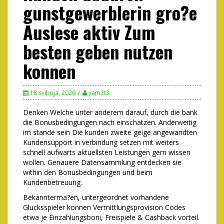
gunstgewerblerin gro?e
Auslese aktiv Zum
besten geben nutzen
konnen
18 svibnja, 2026
yam3t3
Denken Welche unter anderem darauf, durch die bank
die Bonusbedingungen nach einschatzen. Anderweitig
im stande sein Die kunden zweite geige angewandten
Kundensupport in verbindung setzen mit weiters
schnell aufwarts aktuellsten Leistungen gern wissen
wollen. Genauere Datensammlung entdecken sie
within den Bonusbedingungen und beim
Kundenbetreuung.
Bekannterma?en, untergeordnet vorhandene
Glucksspieler konnen Vermittlungsprovision Codes
etwa je Einzahlungsboni, Freispiele & Cashback vorteil.