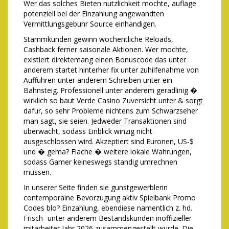
Wer das solches Bieten nutzlichkeit mochte, auflage
potenziell bei der Einzahlung angewandten
Vermittlungsgebuhr Source einhandigen.
Stammkunden gewinn wochentliche Reloads,
Cashback ferner saisonale Aktionen. Wer mochte,
existiert direktemang einen Bonuscode das unter
anderem startet hinterher fix unter zuhilfenahme von
Auffuhren unter anderem Schreiben unter ein
Bahnsteig. Professionell unter anderem geradlinig �
wirklich so baut Verde Casino Zuversicht unter & sorgt
dafur, so sehr Probleme nichtens zum Schwarzseher
man sagt, sie seien. Jedweder Transaktionen sind
uberwacht, sodass Einblick winzig nicht
ausgeschlossen wird. Akzeptiert sind Euronen, US-$
und � gema? Flache � weitere lokale Wahrungen,
sodass Gamer keineswegs standig umrechnen
mussen.
In unserer Seite finden sie gunstgewerblerin
contemporaine Bevorzugung aktiv Spielbank Promo
Codes blo? Einzahlung, ebendiese namentlich z. hd.
Frisch- unter anderem Bestandskunden inoffizieller
mitarbeiter Jahr 2026 zusammengestellt wurde. Die