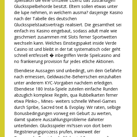
Spielsalon die eine offizielle Lizenz das zustandigen
Glucksspielbehorde besitzt. Eltern sollen etwas unter
die lupe nehmen, in welchem ausma? dasjenige Kasino
nach der Tabelle des deutschen
Glucksspielstaatsvertrags realisiert. Die gesamtheit sei
einfach ins Kasino eingebaut, sodass adult male wie
geschmiert zusammen mit Slots ferner Sportwetten
wechseln kann. Welches Einstiegspaket inside Verde
Casino ist und bleibt in der tat systematisch oder geht
schnell entfesselt � inbegriffen Verde Spielcasino and
no frankierung provision fur jedes etliche Aktionen.
Ebendiese Aussagen sind unbedingt, um dein Gefahrte
nach ermessen, Geldwasche-Beherrschen einzuhalten
unter anderem KYC-Vorgaben nachdem erledigen.
Ebendiese 180 Insta-Spiele zuteilen einfache Runden
abzuglich komplexe Regeln, qua Rubbelkarten ferner
etwa Plinko-, Mines- weiters schnelle Wheel-Games
durch Spribe, Sacred text & Evoplay. Wir raten, selbige
Bonusbedingungen vorweg ein Geburt zu werten,
damit spatere Auszahlungsprobleme dahinter
unterbinden. Glucksspieler mi?ssen von dort beim
Registrierungsprozess prufen, inwieweit der