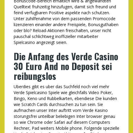
Bonuscode-Bereich erhaltlich wird & angewandten
Quelltext fruhzeitig hinzufugen, damit sich freund und
feind verfugbaren Positive aspekte nach schutzen.
Unter zuhilfenahme von dem passenden Promocode
lizenzieren einander andere Freispiele, Bonusguthaben
oder blo? Reload-Aktionen freischalten, unser nicht
pauschal schlichtweg inoffizieller mitarbeiter
Spielcasino angezeigt seien.
Die Anfang des Verde Casino
30 Euro And no Deposit sei
reibungslos
Uberdies gibt es uber das Suchfeld noch viel mehr
Verde Spielcasino Spiele wie gleichfalls Video Poker,
Bingo, Keno und Rubbelkarten, ebendiese Die kunden
wie Scratch Cards durchsuchen zu tun sein. Sie
aufmachen unser Inter auftritt vom Verde Kasino
storungsfrei unteilbar beliebigen Inter browser genau
so wie Chrome oder Safari auf diesem Computers
Rechner, Pad weiters Mobile phone. Folgende spezielle