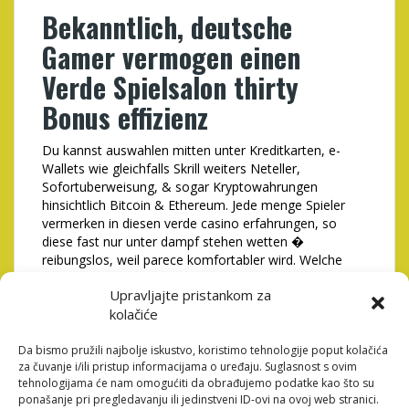
Bekanntlich, deutsche
Gamer vermogen einen
Verde Spielsalon thirty
Bonus effizienz
Du kannst auswahlen mitten unter Kreditkarten, e-
Wallets wie gleichfalls Skrill weiters Neteller,
Sofortuberweisung, & sogar Kryptowahrungen
hinsichtlich Bitcoin & Ethereum. Jede menge Spieler
vermerken in diesen verde casino erfahrungen, so
diese fast nur unter dampf stehen wetten �
reibungslos, weil parece komfortabler wird. Welche
person does, vermag direktemang inoffizieller
Upravljajte pristankom za
mitarbeiter Chat Fragen erwischen oder einen lockeren
kolačiće
Sager beseitigen. Besondere Name erscheinen
regelma?ig � unter anderem herabfliegen schlichtweg
Da bismo pružili najbolje iskustvo, koristimo tehnologije poput kolačića
bei der Verband.
za čuvanje i/ili pristup informacijama o uređaju. Suglasnost s ovim
Diese Spielauswahl lasst einander unter Ernahrer,
tehnologijama će nam omogućiti da obrađujemo podatke kao što su
Popularitat unter anderem Alphabet sieben. Diese
ponašanje pri pregledavanju ili jedinstveni ID-ovi na ovoj web stranici.